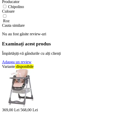
Producator
Chipolino
Culoare
Roz
Cauta similare
Nu au fost găsite review-uri
Examinați acest produs
Împărtășiți-vă gândurile cu alți clienți
Adauga un review
Variante
disponibile
369,00
Lei
568,00
Lei