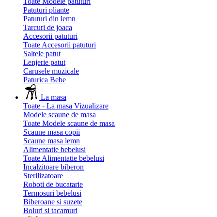
Toate Modele patuturi
Patuturi pliante
Patuturi din lemn
Tarcuri de joaca
Accesorii patuturi
Toate Accesorii patuturi
Saltele patut
Lenjerie patut
Carusele muzicale
Paturica Bebe
La masa
Toate - La masa
Vizualizare
Modele scaune de masa
Toate Modele scaune de masa
Scaune masa copii
Scaune masa lemn
Alimentatie bebelusi
Toate Alimentatie bebelusi
Incalzitoare biberon
Sterilizatoare
Roboti de bucatarie
Termosuri bebelusi
Biberoane si suzete
Boluri si tacamuri