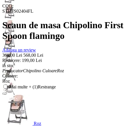
COD:
STHFS02404FL
Scaun de masa Chipolino First
Spoon flamingo
Adauga un review
369,00
Lei
568,00
Lei
Reducere:
199,00
Lei
in stoc
Producator
Chipolino
Culoare
Roz
Culoare:
Roz
Mai multe + (1)
Restrange
Roz