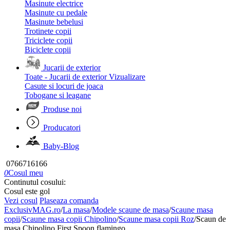
Masinute electrice
Masinute cu pedale
Masinute bebelusi
Trotinete copii
Triciclete copii
Biciclete copii
Jucarii de exterior
Toate - Jucarii de exterior
Vizualizare
Casute si locuri de joaca
Tobogane si leagane
Produse noi
Producatori
Baby-Blog
0766716166
0
Cosul meu
Continutul cosului:
Cosul este gol
Vezi cosul
Plaseaza comanda
ExclusivMAG.ro
/
La masa
/
Modele scaune de masa
/
Scaune masa
copii
/
Scaune masa copii Chipolino
/
Scaune masa copii Roz
/
Scaun de
masa Chipolino First Spoon flamingo