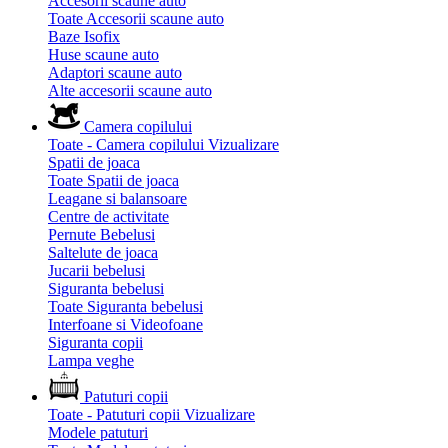
Accesorii scaune auto
Toate Accesorii scaune auto
Baze Isofix
Huse scaune auto
Adaptori scaune auto
Alte accesorii scaune auto
Camera copilului
Toate - Camera copilului
Vizualizare
Spatii de joaca
Toate Spatii de joaca
Leagane si balansoare
Centre de activitate
Pernute Bebelusi
Saltelute de joaca
Jucarii bebelusi
Siguranta bebelusi
Toate Siguranta bebelusi
Interfoane si Videofoane
Siguranta copii
Lampa veghe
Patuturi copii
Toate - Patuturi copii
Vizualizare
Modele patuturi