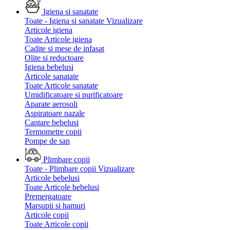
Igiena si sanatate
Toate - Igiena si sanatate
Vizualizare
Articole igiena
Toate Articole igiena
Cadite si mese de infasat
Olite si reductoare
Igiena bebelusi
Articole sanatate
Toate Articole sanatate
Umidificatoare si purificatoare
Aparate aerosoli
Aspiratoare nazale
Cantare bebelusi
Termometre copii
Pompe de san
Plimbare copii
Toate - Plimbare copii
Vizualizare
Articole bebelusi
Toate Articole bebelusi
Premergatoare
Marsupii si hamuri
Articole copii
Toate Articole copii