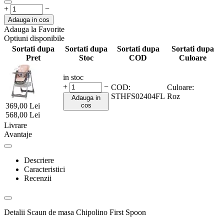
+
−
Adauga in cos
Adauga la Favorite
Optiuni disponibile
Sortati dupa
Sortati dupa
Sortati dupa
Sortati dupa
Pret
Stoc
COD
Culoare
in stoc
+
−
COD:
Culoare:
STHFS02404FL
Roz
Adauga in
369,00
Lei
cos
568,00
Lei
Livrare
Avantaje
Descriere
Caracteristici
Recenzii
Detalii Scaun de masa Chipolino First Spoon