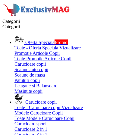
Categorii
Categorii
Oferta Speciala
Promo
Toate - Oferta Speciala
Vizualizare
Promotie Articole Copii
Toate Promotie Articole Copii
Carucioare copii
Scaune auto copii
Scaune de masa
Patuturi copii
Leagane si Balansoare
Masinute copii
Carucioare copii
Toate - Carucioare copii
Vizualizare
Modele Carucioare Copii
Toate Modele Carucioare Copii
Carucioare sport
Carucioare 2 in 1
Carucioare 3 in 1