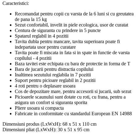
Caracteristici:
Recomandat pentru copii cu varsta de la 6 luni si cu greutatea
de pana la 15 kg
Sezut confortabil, invelit in piele ecologica, usor de curatat
Centura de siguranta cu prindere in 5 puncte
Spatarul reglabil in 4 pozitii
Tavita dubla pentru mancare, tavita superioara poate fi
indepartata usor pentru curatare
Tavita poate fi miscata in fata si in spate in functie de varsta
copilului - 4 pozitii
Baza tavitei este echipata cu bara de protectie in forma de T
Bara de jucarii pentru distractia copilului
Inaltimea sezutului reglabila in 7 pozitii
Suport pentru picioare reglabil in 2 pozitii
4 roti pentru o deplasare usoara
Cos de depozitare mare, pentru accesorii si jucarii, sub sezut
Picioarele scaunului sunt dotate cu roti, cu frana, pentru a
asigura un confort si siguranta sporita
Pliere usoara si compacta
Fabricate in conformitate cu standardul European EN 14988
Dimensiuni produs (LxWxH): 68 x 51 x 110 cm
Dimensiuni pliat (LxWxH): 30 x 51 x 95 cm