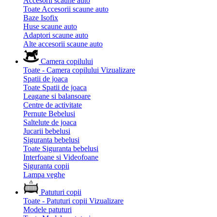
Accesorii scaune auto
Toate Accesorii scaune auto
Baze Isofix
Huse scaune auto
Adaptori scaune auto
Alte accesorii scaune auto
Camera copilului
Toate - Camera copilului
Vizualizare
Spatii de joaca
Toate Spatii de joaca
Leagane si balansoare
Centre de activitate
Pernute Bebelusi
Saltelute de joaca
Jucarii bebelusi
Siguranta bebelusi
Toate Siguranta bebelusi
Interfoane si Videofoane
Siguranta copii
Lampa veghe
Patuturi copii
Toate - Patuturi copii
Vizualizare
Modele patuturi