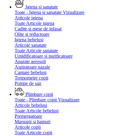
Igiena si sanatate
Toate - Igiena si sanatate
Vizualizare
Articole igiena
Toate Articole igiena
Cadite si mese de infasat
Olite si reductoare
Igiena bebelusi
Articole sanatate
Toate Articole sanatate
Umidificatoare si purificatoare
Aparate aerosoli
Aspiratoare nazale
Cantare bebelusi
Termometre copii
Pompe de san
Plimbare copii
Toate - Plimbare copii
Vizualizare
Articole bebelusi
Toate Articole bebelusi
Premergatoare
Marsupii si hamuri
Articole copii
Toate Articole copii