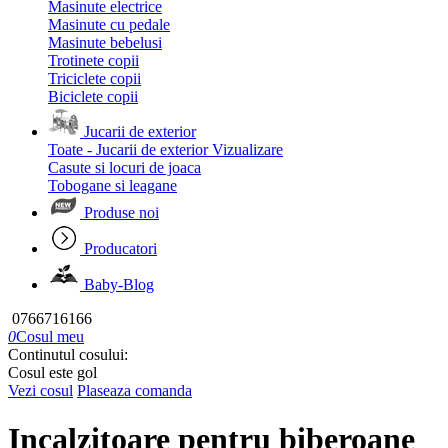
Masinute electrice
Masinute cu pedale
Masinute bebelusi
Trotinete copii
Triciclete copii
Biciclete copii
Jucarii de exterior
Toate - Jucarii de exterior
Vizualizare
Casute si locuri de joaca
Tobogane si leagane
Produse noi
Producatori
Baby-Blog
0766716166
0
Cosul meu
Continutul cosului:
Cosul este gol
Vezi cosul
Plaseaza comanda
Incalzitoare pentru biberoane