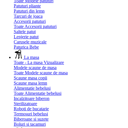
Toate Modele patuturi
Patuturi pliante
Patuturi din lemn
Tarcuri de joaca
Accesorii patuturi
Toate Accesorii patuturi
Saltele patut
Lenjerie patut
Carusele muzicale
Paturica Bebe
La masa
Toate - La masa
Vizualizare
Modele scaune de masa
Toate Modele scaune de masa
Scaune masa copii
Scaune masa lemn
Alimentatie bebelusi
Toate Alimentatie bebelusi
Incalzitoare biberon
Sterilizatoare
Roboti de bucatarie
Termosuri bebelusi
Biberoane si suzete
Boluri si tacamuri