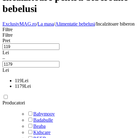
bebelusi
ExclusivMAG.ro
/
La masa
/
Alimentatie bebelusi
/
Incalzitoare biberon
Filtre
Filtre
Pret
Lei
–
Lei
119
Lei
1179
Lei
Producatori
Babymoov
Badabulle
Beaba
Kidscare