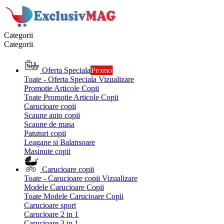
Categorii
Categorii
Oferta Speciala
Promo
Toate - Oferta Speciala
Vizualizare
Promotie Articole Copii
Toate Promotie Articole Copii
Carucioare copii
Scaune auto copii
Scaune de masa
Patuturi copii
Leagane si Balansoare
Masinute copii
Carucioare copii
Toate - Carucioare copii
Vizualizare
Modele Carucioare Copii
Toate Modele Carucioare Copii
Carucioare sport
Carucioare 2 in 1
Carucioare 3 in 1