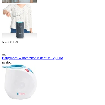
659,00
Lei
Babymoov – Incalzitor instant Milky Hot
in stoc