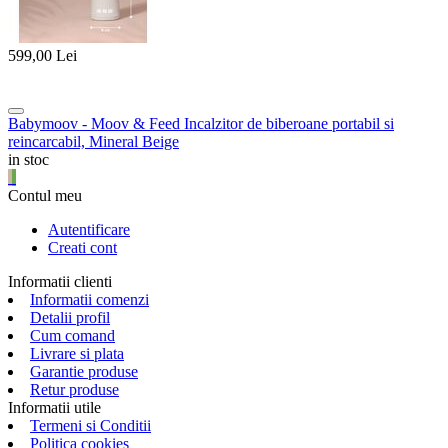
599,00
Lei
Babymoov - Moov & Feed Incalzitor de biberoane portabil si
reincarcabil, Mineral Beige
in stoc
Contul meu
Autentificare
Creati cont
Informatii clienti
Informatii comenzi
Detalii profil
Cum comand
Livrare si plata
Garantie produse
Retur produse
Informatii utile
Termeni si Conditii
Politica cookies