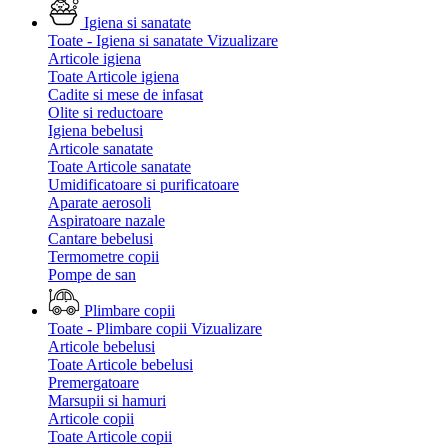
Igiena si sanatate
Toate - Igiena si sanatate
Vizualizare
Articole igiena
Toate Articole igiena
Cadite si mese de infasat
Olite si reductoare
Igiena bebelusi
Articole sanatate
Toate Articole sanatate
Umidificatoare si purificatoare
Aparate aerosoli
Aspiratoare nazale
Cantare bebelusi
Termometre copii
Pompe de san
Plimbare copii
Toate - Plimbare copii
Vizualizare
Articole bebelusi
Toate Articole bebelusi
Premergatoare
Marsupii si hamuri
Articole copii
Toate Articole copii