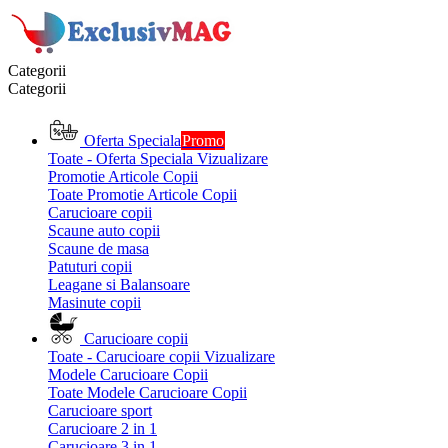
Categorii
Categorii
Oferta Speciala
Promo
Toate - Oferta Speciala
Vizualizare
Promotie Articole Copii
Toate Promotie Articole Copii
Carucioare copii
Scaune auto copii
Scaune de masa
Patuturi copii
Leagane si Balansoare
Masinute copii
Carucioare copii
Toate - Carucioare copii
Vizualizare
Modele Carucioare Copii
Toate Modele Carucioare Copii
Carucioare sport
Carucioare 2 in 1
Carucioare 3 in 1