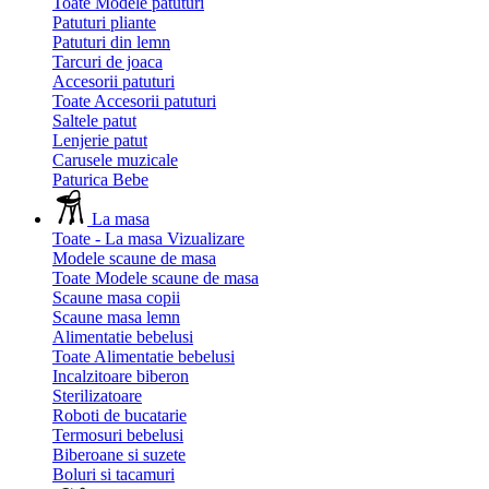
Toate Modele patuturi
Patuturi pliante
Patuturi din lemn
Tarcuri de joaca
Accesorii patuturi
Toate Accesorii patuturi
Saltele patut
Lenjerie patut
Carusele muzicale
Paturica Bebe
La masa
Toate - La masa
Vizualizare
Modele scaune de masa
Toate Modele scaune de masa
Scaune masa copii
Scaune masa lemn
Alimentatie bebelusi
Toate Alimentatie bebelusi
Incalzitoare biberon
Sterilizatoare
Roboti de bucatarie
Termosuri bebelusi
Biberoane si suzete
Boluri si tacamuri