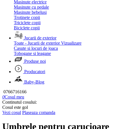
Masinute electrice
Masinute cu pedale
Masinute bebelusi
Trotinete copii
Triciclete copii
Biciclete copii
Jucarii de exterior
Toate - Jucarii de exterior
Vizualizare
Casute si locuri de joaca
Tobogane si leagane
Produse noi
Producatori
Baby-Blog
0766716166
0
Cosul meu
Continutul cosului:
Cosul este gol
Vezi cosul
Plaseaza comanda
Umbrele pentru carucioare