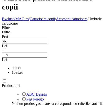
copii
ExclusivMAG.ro
/
Carucioare copii
/
Accesorii carucioare
/
Umbrele
carucioare
Filtre
Filtre
Pret
Lei
–
Lei
99
Lei
169
Lei
Producatori
ABC-Design
Peg Perego
Nici un produs gasit care sa corespunda cu criterile cautarii