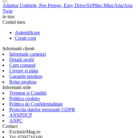
Adaptor Umbrele, Peg Perego, Easy Drive/Si/Pliko Mini/Aria/Aria
Twin
in stoc
Contul meu
Autentificare
Creati cont
Informatii clienti
Informatii comenzi
Detalii profil
Cum comand
Livrare si plata
Garantie produse
Retur produse
Informatii utile
Termeni si Conditii
Politica cookies
Politica de Confidentialitate
Protectia datelor personale GDPR
ANSPDCP
ANPC
Contact
ExclusivMag.ro
Tel: 0766716166