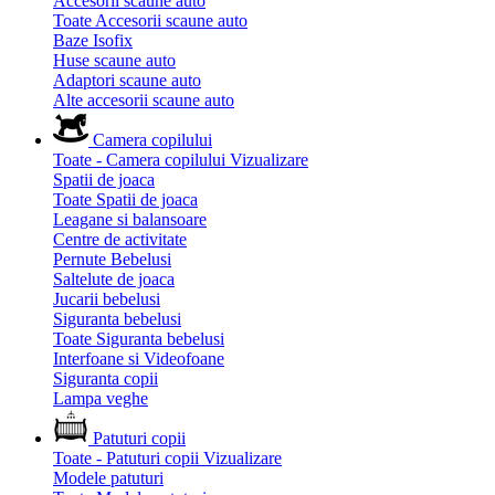
Accesorii scaune auto
Toate Accesorii scaune auto
Baze Isofix
Huse scaune auto
Adaptori scaune auto
Alte accesorii scaune auto
Camera copilului
Toate - Camera copilului
Vizualizare
Spatii de joaca
Toate Spatii de joaca
Leagane si balansoare
Centre de activitate
Pernute Bebelusi
Saltelute de joaca
Jucarii bebelusi
Siguranta bebelusi
Toate Siguranta bebelusi
Interfoane si Videofoane
Siguranta copii
Lampa veghe
Patuturi copii
Toate - Patuturi copii
Vizualizare
Modele patuturi