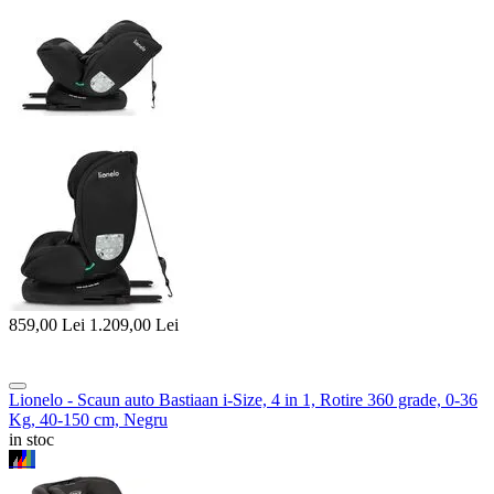
859,00
Lei
1.209,00
Lei
Lionelo - Scaun auto Bastiaan i-Size, 4 in 1, Rotire 360 grade, 0-36
Kg, 40-150 cm, Negru
in stoc