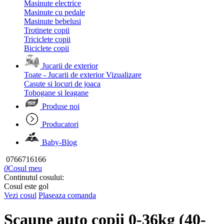
Masinute electrice
Masinute cu pedale
Masinute bebelusi
Trotinete copii
Triciclete copii
Biciclete copii
Jucarii de exterior
Toate - Jucarii de exterior
Vizualizare
Casute si locuri de joaca
Tobogane si leagane
Produse noi
Producatori
Baby-Blog
0766716166
0
Cosul meu
Continutul cosului:
Cosul este gol
Vezi cosul
Plaseaza comanda
Scaune auto copii 0-36kg (40-