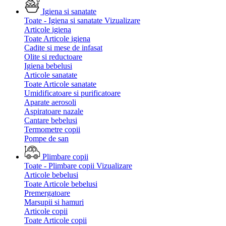
Igiena si sanatate
Toate - Igiena si sanatate
Vizualizare
Articole igiena
Toate Articole igiena
Cadite si mese de infasat
Olite si reductoare
Igiena bebelusi
Articole sanatate
Toate Articole sanatate
Umidificatoare si purificatoare
Aparate aerosoli
Aspiratoare nazale
Cantare bebelusi
Termometre copii
Pompe de san
Plimbare copii
Toate - Plimbare copii
Vizualizare
Articole bebelusi
Toate Articole bebelusi
Premergatoare
Marsupii si hamuri
Articole copii
Toate Articole copii