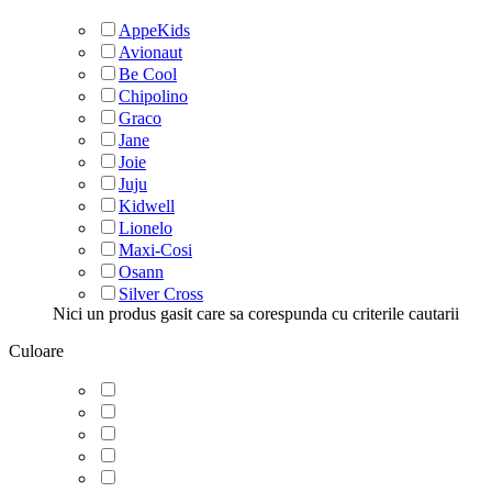
AppeKids
Avionaut
Be Cool
Chipolino
Graco
Jane
Joie
Juju
Kidwell
Lionelo
Maxi-Cosi
Osann
Silver Cross
Nici un produs gasit care sa corespunda cu criterile cautarii
Culoare