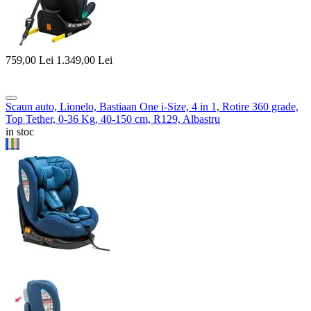
759,00
Lei
1.349,00
Lei
Scaun auto, Lionelo, Bastiaan One i-Size, 4 in 1, Rotire 360 grade,
Top Tether, 0-36 Kg, 40-150 cm, R129, Albastru
in stoc