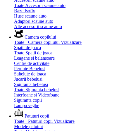
Accesorii scaune auto
Toate Accesorii scaune auto
Baze Isofix
Huse scaune auto
Adaptori scaune auto
Alte accesorii scaune auto
Camera copilului
Toate - Camera copilului
Vizualizare
Spatii de joaca
Toate Spatii de joaca
Leagane si balansoare
Centre de activitate
Pernute Bebelusi
Saltelute de joaca
Jucarii bebelusi
Siguranta bebelusi
Toate Siguranta bebelusi
Interfoane si Videofoane
Siguranta copii
Lampa veghe
Patuturi copii
Toate - Patuturi copii
Vizualizare
Modele patuturi