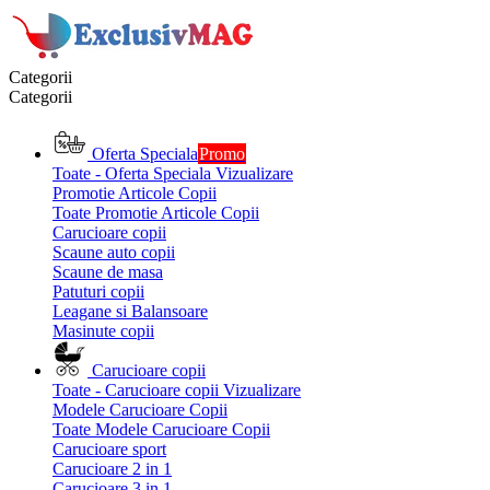
Categorii
Categorii
Oferta Speciala
Promo
Toate - Oferta Speciala
Vizualizare
Promotie Articole Copii
Toate Promotie Articole Copii
Carucioare copii
Scaune auto copii
Scaune de masa
Patuturi copii
Leagane si Balansoare
Masinute copii
Carucioare copii
Toate - Carucioare copii
Vizualizare
Modele Carucioare Copii
Toate Modele Carucioare Copii
Carucioare sport
Carucioare 2 in 1
Carucioare 3 in 1