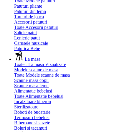
Toate Modele patuturi
Patuturi pliante
Patuturi din lemn
Tarcuri de joaca
Accesorii patuturi
Toate Accesorii patuturi
Saltele patut
Lenjerie patut
Carusele muzicale
Paturica Bebe
La masa
Toate - La masa
Vizualizare
Modele scaune de masa
Toate Modele scaune de masa
Scaune masa copii
Scaune masa lemn
Alimentatie bebelusi
Toate Alimentatie bebelusi
Incalzitoare biberon
Sterilizatoare
Roboti de bucatarie
Termosuri bebelusi
Biberoane si suzete
Boluri si tacamuri