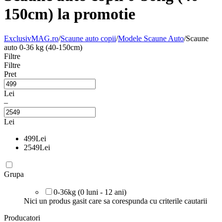
150cm) la promotie
ExclusivMAG.ro
/
Scaune auto copii
/
Modele Scaune Auto
/
Scaune
auto 0-36 kg (40-150cm)
Filtre
Filtre
Pret
Lei
–
Lei
499
Lei
2549
Lei
Grupa
0-36kg (0 luni - 12 ani)
Nici un produs gasit care sa corespunda cu criterile cautarii
Producatori