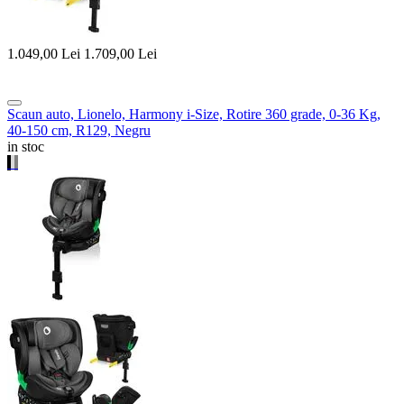
1.049,00
Lei
1.709,00
Lei
Scaun auto, Lionelo, Harmony i-Size, Rotire 360 grade, 0-36 Kg,
40-150 cm, R129, Negru
in stoc