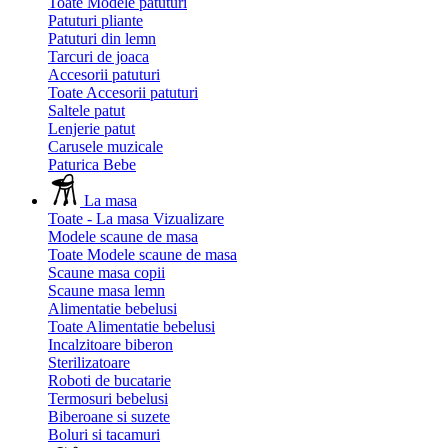
Toate Modele patuturi
Patuturi pliante
Patuturi din lemn
Tarcuri de joaca
Accesorii patuturi
Toate Accesorii patuturi
Saltele patut
Lenjerie patut
Carusele muzicale
Paturica Bebe
La masa
Toate - La masa
Vizualizare
Modele scaune de masa
Toate Modele scaune de masa
Scaune masa copii
Scaune masa lemn
Alimentatie bebelusi
Toate Alimentatie bebelusi
Incalzitoare biberon
Sterilizatoare
Roboti de bucatarie
Termosuri bebelusi
Biberoane si suzete
Boluri si tacamuri