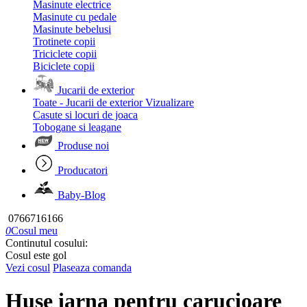
Masinute electrice
Masinute cu pedale
Masinute bebelusi
Trotinete copii
Triciclete copii
Biciclete copii
Jucarii de exterior
Toate - Jucarii de exterior
Vizualizare
Casute si locuri de joaca
Tobogane si leagane
Produse noi
Producatori
Baby-Blog
0766716166
0
Cosul meu
Continutul cosului:
Cosul este gol
Vezi cosul
Plaseaza comanda
Huse iarna pentru carucioare