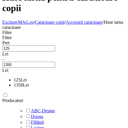
copii
ExclusivMAG.ro
/
Carucioare copii
/
Accesorii carucioare
/
Huse iarna
carucioare
Filtre
Filtre
Pret
Lei
–
Lei
125
Lei
1350
Lei
Producatori
ABC-Design
Doona
Fillikid
Leclerc