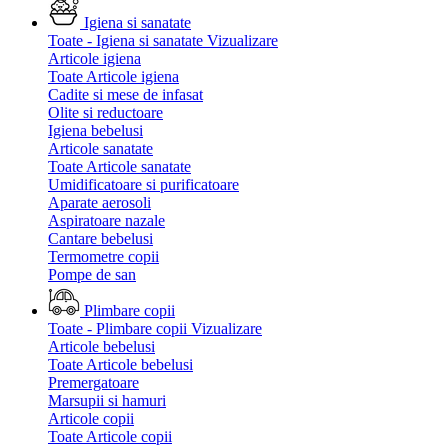
Igiena si sanatate
Toate - Igiena si sanatate
Vizualizare
Articole igiena
Toate Articole igiena
Cadite si mese de infasat
Olite si reductoare
Igiena bebelusi
Articole sanatate
Toate Articole sanatate
Umidificatoare si purificatoare
Aparate aerosoli
Aspiratoare nazale
Cantare bebelusi
Termometre copii
Pompe de san
Plimbare copii
Toate - Plimbare copii
Vizualizare
Articole bebelusi
Toate Articole bebelusi
Premergatoare
Marsupii si hamuri
Articole copii
Toate Articole copii