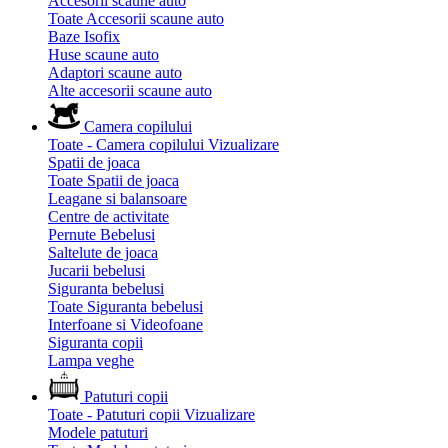
Accesorii scaune auto
Toate Accesorii scaune auto
Baze Isofix
Huse scaune auto
Adaptori scaune auto
Alte accesorii scaune auto
Camera copilului
Toate - Camera copilului
Vizualizare
Spatii de joaca
Toate Spatii de joaca
Leagane si balansoare
Centre de activitate
Pernute Bebelusi
Saltelute de joaca
Jucarii bebelusi
Siguranta bebelusi
Toate Siguranta bebelusi
Interfoane si Videofoane
Siguranta copii
Lampa veghe
Patuturi copii
Toate - Patuturi copii
Vizualizare
Modele patuturi