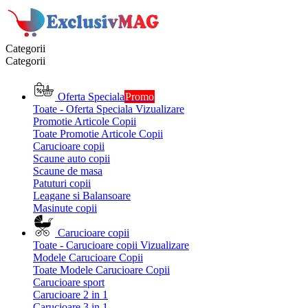
Categorii
Categorii
Oferta Speciala
Promo
Toate - Oferta Speciala
Vizualizare
Promotie Articole Copii
Toate Promotie Articole Copii
Carucioare copii
Scaune auto copii
Scaune de masa
Patuturi copii
Leagane si Balansoare
Masinute copii
Carucioare copii
Toate - Carucioare copii
Vizualizare
Modele Carucioare Copii
Toate Modele Carucioare Copii
Carucioare sport
Carucioare 2 in 1
Carucioare 3 in 1