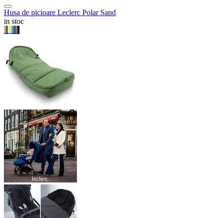
Husa de picioare Leclerc Polar Sand
in stoc