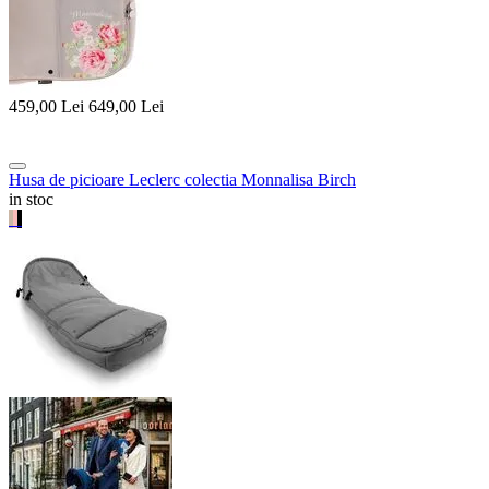
459,00
Lei
649,00
Lei
Husa de picioare Leclerc colectia Monnalisa Birch
in stoc