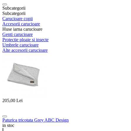
Subcategorii
Subcategorii
Carucioare copii
Accesorii carucioare
Huse iarna carucioare
Genti carucioare
Protectie ploaie si insecte
Umbrele carucioare
Alte accesorii carucioare
205,00
Lei
Paturica tricotata Grey ABC Design
in stoc