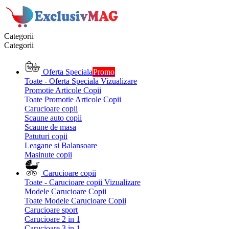
Categorii
Categorii
Oferta Speciala
Promo
Toate - Oferta Speciala
Vizualizare
Promotie Articole Copii
Toate Promotie Articole Copii
Carucioare copii
Scaune auto copii
Scaune de masa
Patuturi copii
Leagane si Balansoare
Masinute copii
Carucioare copii
Toate - Carucioare copii
Vizualizare
Modele Carucioare Copii
Toate Modele Carucioare Copii
Carucioare sport
Carucioare 2 in 1
Carucioare 3 in 1