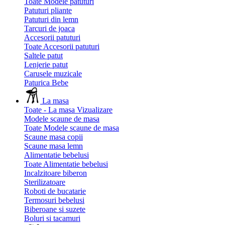
Toate Modele patuturi
Patuturi pliante
Patuturi din lemn
Tarcuri de joaca
Accesorii patuturi
Toate Accesorii patuturi
Saltele patut
Lenjerie patut
Carusele muzicale
Paturica Bebe
La masa
Toate - La masa
Vizualizare
Modele scaune de masa
Toate Modele scaune de masa
Scaune masa copii
Scaune masa lemn
Alimentatie bebelusi
Toate Alimentatie bebelusi
Incalzitoare biberon
Sterilizatoare
Roboti de bucatarie
Termosuri bebelusi
Biberoane si suzete
Boluri si tacamuri