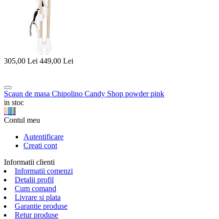
305,00
Lei
449,00
Lei
Scaun de masa Chipolino Candy Shop powder pink
in stoc
Contul meu
Autentificare
Creati cont
Informatii clienti
Informatii comenzi
Detalii profil
Cum comand
Livrare si plata
Garantie produse
Retur produse