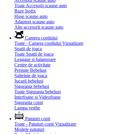
Accesorii scaune auto
Toate Accesorii scaune auto
Baze Isofix
Huse scaune auto
Adaptori scaune auto
Alte accesorii scaune auto
Camera copilului
Toate - Camera copilului
Vizualizare
Spatii de joaca
Toate Spatii de joaca
Leagane si balansoare
Centre de activitate
Pernute Bebelusi
Saltelute de joaca
Jucarii bebelusi
Siguranta bebelusi
Toate Siguranta bebelusi
Interfoane si Videofoane
Siguranta copii
Lampa veghe
Patuturi copii
Toate - Patuturi copii
Vizualizare
Modele patuturi