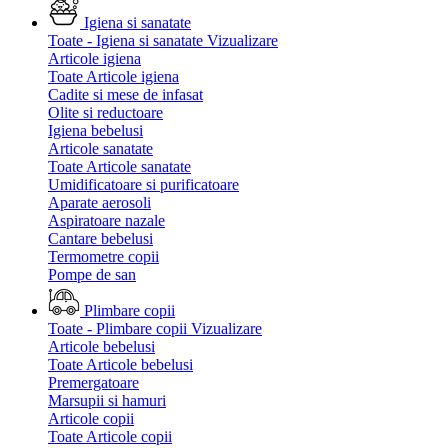
Igiena si sanatate
Toate - Igiena si sanatate
Vizualizare
Articole igiena
Toate Articole igiena
Cadite si mese de infasat
Olite si reductoare
Igiena bebelusi
Articole sanatate
Toate Articole sanatate
Umidificatoare si purificatoare
Aparate aerosoli
Aspiratoare nazale
Cantare bebelusi
Termometre copii
Pompe de san
Plimbare copii
Toate - Plimbare copii
Vizualizare
Articole bebelusi
Toate Articole bebelusi
Premergatoare
Marsupii si hamuri
Articole copii
Toate Articole copii