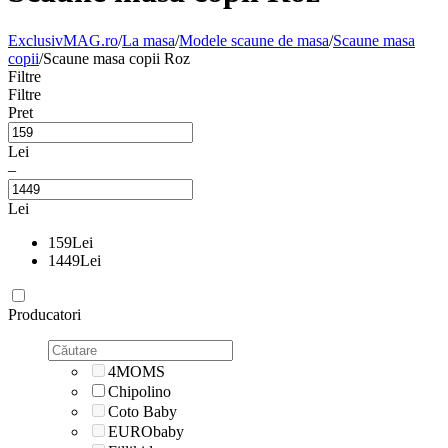
ExclusivMAG.ro
/
La masa
/
Modele scaune de masa
/
Scaune masa
copii
/
Scaune masa copii Roz
Filtre
Filtre
Pret
Lei
–
Lei
159
Lei
1449
Lei
Producatori
4MOMS
Chipolino
Coto Baby
EURObaby