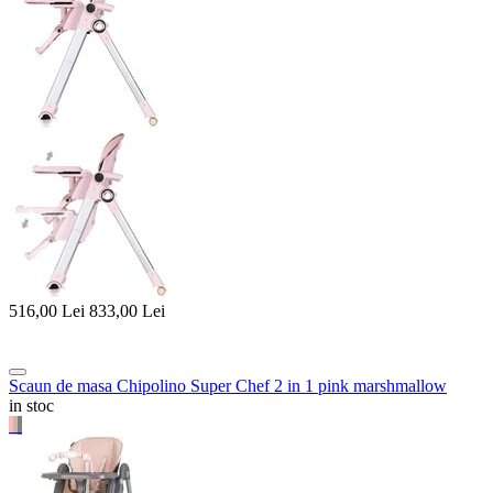
516,00
Lei
833,00
Lei
Scaun de masa Chipolino Super Chef 2 in 1 pink marshmallow
in stoc