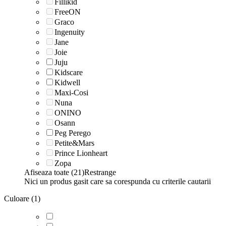
Fillikid
FreeON
Graco
Ingenuity
Jane
Joie
Juju
Kidscare
Kidwell
Maxi-Cosi
Nuna
ONINO
Osann
Peg Perego
Petite&Mars
Prince Lionheart
Zopa
Afiseaza toate (21)
Restrange
Nici un produs gasit care sa corespunda cu criterile cautarii
Culoare (1)