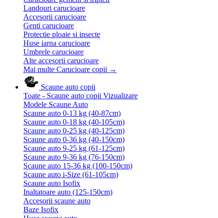
Landouri carucioare
Accesorii carucioare
Genti carucioare
Protectie ploaie si insecte
Huse iarna carucioare
Umbrele carucioare
Alte accesorii carucioare
Mai multe Carucioare copii
→
Scaune auto copii
Toate - Scaune auto copii
Vizualizare
Modele Scaune Auto
Scaune auto 0-13 kg (40-87cm)
Scaune auto 0-18 kg (40-105cm)
Scaune auto 0-25 kg (40-125cm)
Scaune auto 0-36 kg (40-150cm)
Scaune auto 9-25 kg (61-125cm)
Scaune auto 9-36 kg (76-150cm)
Scaune auto 15-36 kg (100-150cm)
Scaune auto i-Size (61-105cm)
Scaune auto Isofix
Inaltatoare auto (125-150cm)
Accesorii scaune auto
Baze Isofix