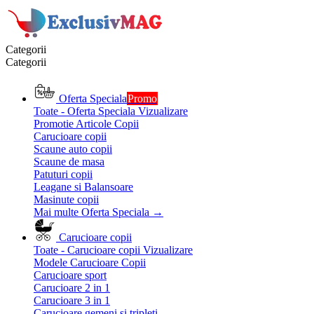
Categorii
Categorii
Oferta Speciala
Promo
Toate - Oferta Speciala
Vizualizare
Promotie Articole Copii
Carucioare copii
Scaune auto copii
Scaune de masa
Patuturi copii
Leagane si Balansoare
Masinute copii
Mai multe Oferta Speciala
→
Carucioare copii
Toate - Carucioare copii
Vizualizare
Modele Carucioare Copii
Carucioare sport
Carucioare 2 in 1
Carucioare 3 in 1
Carucioare gemeni si tripleti