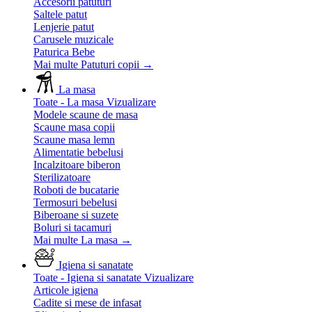
Accesorii patuturi
Saltele patut
Lenjerie patut
Carusele muzicale
Paturica Bebe
Mai multe Patuturi copii
→
La masa
Toate - La masa
Vizualizare
Modele scaune de masa
Scaune masa copii
Scaune masa lemn
Alimentatie bebelusi
Incalzitoare biberon
Sterilizatoare
Roboti de bucatarie
Termosuri bebelusi
Biberoane si suzete
Boluri si tacamuri
Mai multe La masa
→
Igiena si sanatate
Toate - Igiena si sanatate
Vizualizare
Articole igiena
Cadite si mese de infasat