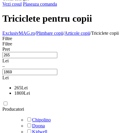
Vezi cosul
Plaseaza comanda
Triciclete pentru copii
ExclusivMAG.ro
/
Plimbare copii
/
Articole copii
/
Triciclete copii
Filtre
Filtre
Pret
Lei
–
Lei
265
Lei
1869
Lei
Producatori
Chipolino
Doona
Kidwell