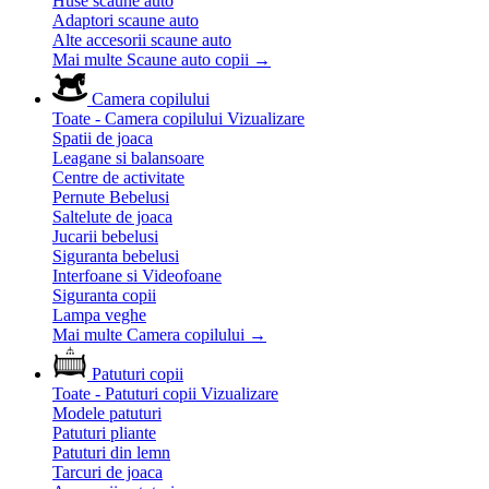
Huse scaune auto
Adaptori scaune auto
Alte accesorii scaune auto
Mai multe Scaune auto copii
→
Camera copilului
Toate - Camera copilului
Vizualizare
Spatii de joaca
Leagane si balansoare
Centre de activitate
Pernute Bebelusi
Saltelute de joaca
Jucarii bebelusi
Siguranta bebelusi
Interfoane si Videofoane
Siguranta copii
Lampa veghe
Mai multe Camera copilului
→
Patuturi copii
Toate - Patuturi copii
Vizualizare
Modele patuturi
Patuturi pliante
Patuturi din lemn
Tarcuri de joaca