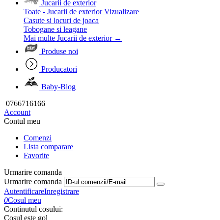
Jucarii de exterior
Toate - Jucarii de exterior
Vizualizare
Casute si locuri de joaca
Tobogane si leagane
Mai multe Jucarii de exterior
→
Produse noi
Producatori
Baby-Blog
0766716166
Account
Contul meu
Comenzi
Lista comparare
Favorite
Urmarire comanda
Urmarire comanda
Autentificare
Inregistrare
0
Cosul meu
Continutul cosului:
Cosul este gol