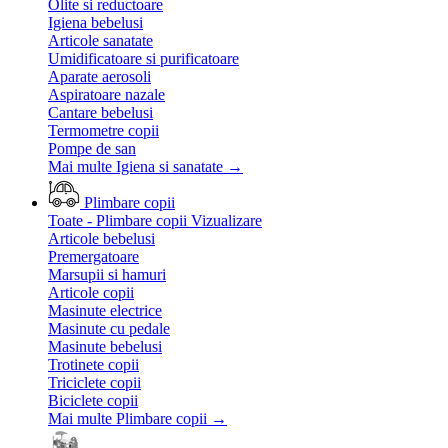
Olite si reductoare
Igiena bebelusi
Articole sanatate
Umidificatoare si purificatoare
Aparate aerosoli
Aspiratoare nazale
Cantare bebelusi
Termometre copii
Pompe de san
Mai multe Igiena si sanatate
→
Plimbare copii
Toate - Plimbare copii
Vizualizare
Articole bebelusi
Premergatoare
Marsupii si hamuri
Articole copii
Masinute electrice
Masinute cu pedale
Masinute bebelusi
Trotinete copii
Triciclete copii
Biciclete copii
Mai multe Plimbare copii
→