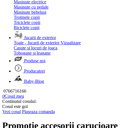
Masinute electrice
Masinute cu pedale
Masinute bebelusi
Trotinete copii
Triciclete copii
Biciclete copii
Jucarii de exterior
Toate - Jucarii de exterior
Vizualizare
Casute si locuri de joaca
Tobogane si leagane
Produse noi
Producatori
Baby-Blog
0766716166
0
Cosul meu
Continutul cosului:
Cosul este gol
Vezi cosul
Plaseaza comanda
Promotie accesorii carucioare