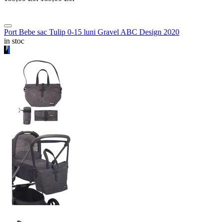
Port Bebe sac Tulip 0-15 luni Gravel ABC Design 2020
in stoc