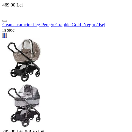
469,00
Lei
Geanta carucior Peg Perego Graphic Gold, Negru / Bej
in stoc
285,00
Lei
288,76
Lei