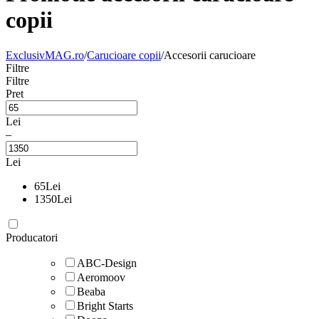
copii
ExclusivMAG.ro
/
Carucioare copii
/
Accesorii carucioare
Filtre
Filtre
Pret
Lei
–
Lei
65
Lei
1350
Lei
Producatori
ABC-Design
Aeromoov
Beaba
Bright Starts