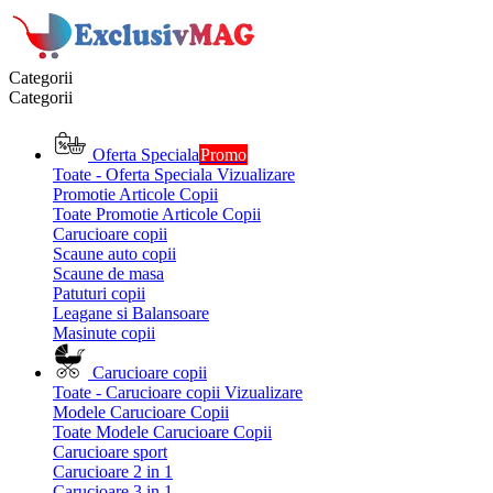
Categorii
Categorii
Oferta Speciala
Promo
Toate - Oferta Speciala
Vizualizare
Promotie Articole Copii
Toate Promotie Articole Copii
Carucioare copii
Scaune auto copii
Scaune de masa
Patuturi copii
Leagane si Balansoare
Masinute copii
Carucioare copii
Toate - Carucioare copii
Vizualizare
Modele Carucioare Copii
Toate Modele Carucioare Copii
Carucioare sport
Carucioare 2 in 1
Carucioare 3 in 1