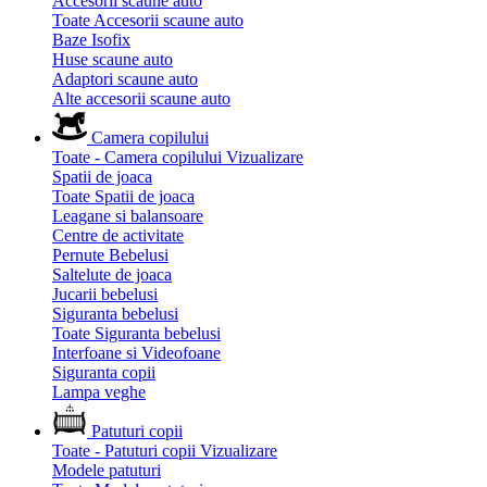
Accesorii scaune auto
Toate Accesorii scaune auto
Baze Isofix
Huse scaune auto
Adaptori scaune auto
Alte accesorii scaune auto
Camera copilului
Toate - Camera copilului
Vizualizare
Spatii de joaca
Toate Spatii de joaca
Leagane si balansoare
Centre de activitate
Pernute Bebelusi
Saltelute de joaca
Jucarii bebelusi
Siguranta bebelusi
Toate Siguranta bebelusi
Interfoane si Videofoane
Siguranta copii
Lampa veghe
Patuturi copii
Toate - Patuturi copii
Vizualizare
Modele patuturi