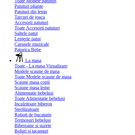
Toate Modele patuturi
Patuturi pliante
Patuturi din lemn
Tarcuri de joaca
Accesorii patuturi
Toate Accesorii patuturi
Saltele patut
Lenjerie patut
Carusele muzicale
Paturica Bebe
La masa
Toate - La masa
Vizualizare
Modele scaune de masa
Toate Modele scaune de masa
Scaune masa copii
Scaune masa lemn
Alimentatie bebelusi
Toate Alimentatie bebelusi
Incalzitoare biberon
Sterilizatoare
Roboti de bucatarie
Termosuri bebelusi
Biberoane si suzete
Boluri si tacamuri