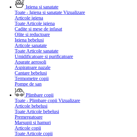
Igiena si sanatate
Toate - Igiena si sanatate
Vizualizare
Articole igiena
Toate Articole igiena
Cadite si mese de infasat
Olite si reductoare
Igiena bebelusi
Articole sanatate
Toate Articole sanatate
Umidificatoare si purificatoare
Aparate aerosoli
Aspiratoare nazale
Cantare bebelusi
Termometre copii
Pompe de san
Plimbare copii
Toate - Plimbare copii
Vizualizare
Articole bebelusi
Toate Articole bebelusi
Premergatoare
Marsupii si hamuri
Articole copii
Toate Articole copii