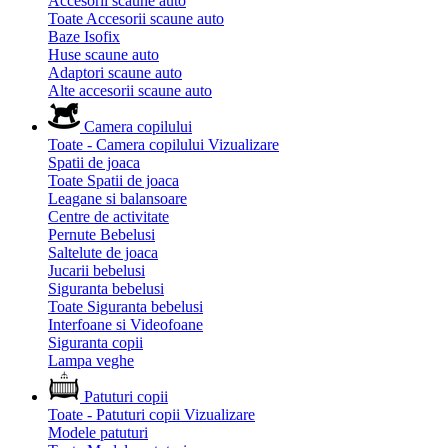
Accesorii scaune auto
Toate Accesorii scaune auto
Baze Isofix
Huse scaune auto
Adaptori scaune auto
Alte accesorii scaune auto
Camera copilului
Toate - Camera copilului
Vizualizare
Spatii de joaca
Toate Spatii de joaca
Leagane si balansoare
Centre de activitate
Pernute Bebelusi
Saltelute de joaca
Jucarii bebelusi
Siguranta bebelusi
Toate Siguranta bebelusi
Interfoane si Videofoane
Siguranta copii
Lampa veghe
Patuturi copii
Toate - Patuturi copii
Vizualizare
Modele patuturi