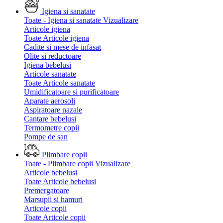
Igiena si sanatate
Toate - Igiena si sanatate
Vizualizare
Articole igiena
Toate Articole igiena
Cadite si mese de infasat
Olite si reductoare
Igiena bebelusi
Articole sanatate
Toate Articole sanatate
Umidificatoare si purificatoare
Aparate aerosoli
Aspiratoare nazale
Cantare bebelusi
Termometre copii
Pompe de san
Plimbare copii
Toate - Plimbare copii
Vizualizare
Articole bebelusi
Toate Articole bebelusi
Premergatoare
Marsupii si hamuri
Articole copii
Toate Articole copii