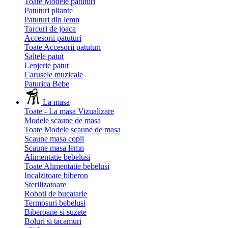
Toate Modele patuturi
Patuturi pliante
Patuturi din lemn
Tarcuri de joaca
Accesorii patuturi
Toate Accesorii patuturi
Saltele patut
Lenjerie patut
Carusele muzicale
Paturica Bebe
La masa
Toate - La masa
Vizualizare
Modele scaune de masa
Toate Modele scaune de masa
Scaune masa copii
Scaune masa lemn
Alimentatie bebelusi
Toate Alimentatie bebelusi
Incalzitoare biberon
Sterilizatoare
Roboti de bucatarie
Termosuri bebelusi
Biberoane si suzete
Boluri si tacamuri