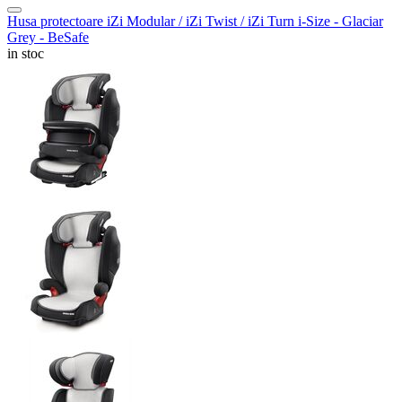
Husa protectoare iZi Modular / iZi Twist / iZi Turn i-Size - Glaciar
Grey - BeSafe
in stoc