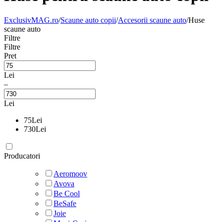
ExclusivMAG.ro
/
Scaune auto copii
/
Accesorii scaune auto
/
Huse
scaune auto
Filtre
Filtre
Pret
Lei
–
Lei
75
Lei
730
Lei
Producatori
Aeromoov
Avova
Be Cool
BeSafe
Joie