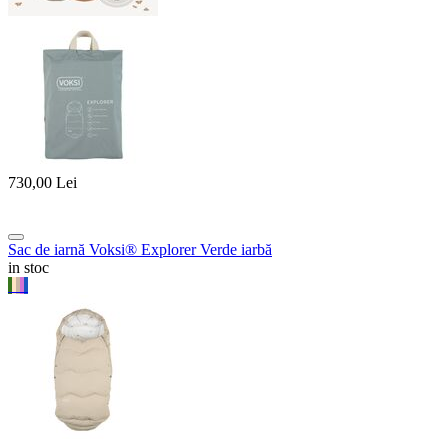
730,00
Lei
Sac de iarnă Voksi® Explorer Verde iarbă
in stoc