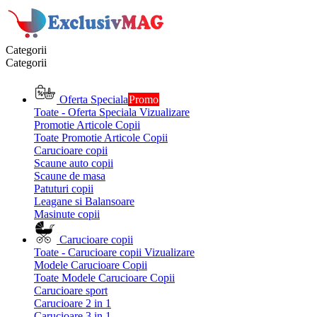
Categorii
Categorii
Oferta Speciala
Promo
Toate - Oferta Speciala
Vizualizare
Promotie Articole Copii
Toate Promotie Articole Copii
Carucioare copii
Scaune auto copii
Scaune de masa
Patuturi copii
Leagane si Balansoare
Masinute copii
Carucioare copii
Toate - Carucioare copii
Vizualizare
Modele Carucioare Copii
Toate Modele Carucioare Copii
Carucioare sport
Carucioare 2 in 1
Carucioare 3 in 1