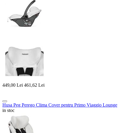
449,00
Lei
461,62
Lei
Husa Peg Perego Clima Cover pentru Primo Viaggio Lounge
in stoc