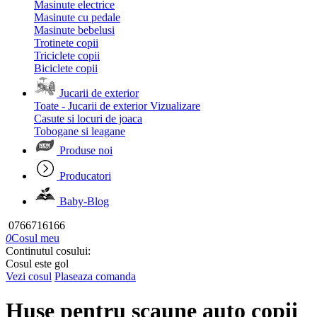
Masinute electrice
Masinute cu pedale
Masinute bebelusi
Trotinete copii
Triciclete copii
Biciclete copii
Jucarii de exterior
Toate - Jucarii de exterior
Vizualizare
Casute si locuri de joaca
Tobogane si leagane
Produse noi
Producatori
Baby-Blog
0766716166
0
Cosul meu
Continutul cosului:
Cosul este gol
Vezi cosul
Plaseaza comanda
Huse pentru scaune auto copii