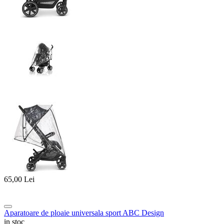
65,00
Lei
Aparatoare de ploaie universala sport ABC Design
in stoc