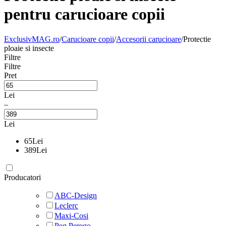
pentru carucioare copii
ExclusivMAG.ro
/
Carucioare copii
/
Accesorii carucioare
/
Protectie
ploaie si insecte
Filtre
Filtre
Pret
Lei
–
Lei
65
Lei
389
Lei
Producatori
ABC-Design
Leclerc
Maxi-Cosi
Peg Perego