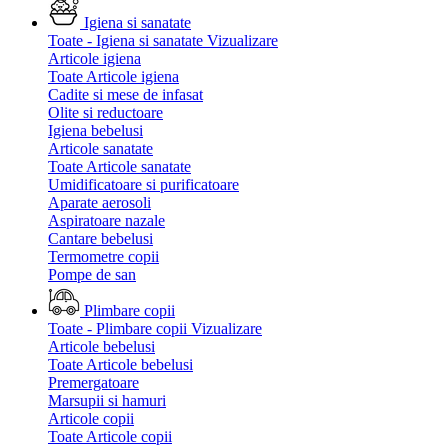
Igiena si sanatate
Toate - Igiena si sanatate
Vizualizare
Articole igiena
Toate Articole igiena
Cadite si mese de infasat
Olite si reductoare
Igiena bebelusi
Articole sanatate
Toate Articole sanatate
Umidificatoare si purificatoare
Aparate aerosoli
Aspiratoare nazale
Cantare bebelusi
Termometre copii
Pompe de san
Plimbare copii
Toate - Plimbare copii
Vizualizare
Articole bebelusi
Toate Articole bebelusi
Premergatoare
Marsupii si hamuri
Articole copii
Toate Articole copii