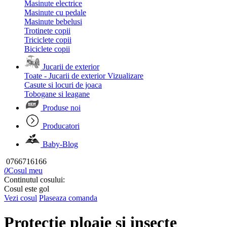
Masinute electrice
Masinute cu pedale
Masinute bebelusi
Trotinete copii
Triciclete copii
Biciclete copii
Jucarii de exterior
Toate - Jucarii de exterior
Vizualizare
Casute si locuri de joaca
Tobogane si leagane
Produse noi
Producatori
Baby-Blog
0766716166
0
Cosul meu
Continutul cosului:
Cosul este gol
Vezi cosul
Plaseaza comanda
Protectie ploaie si insecte