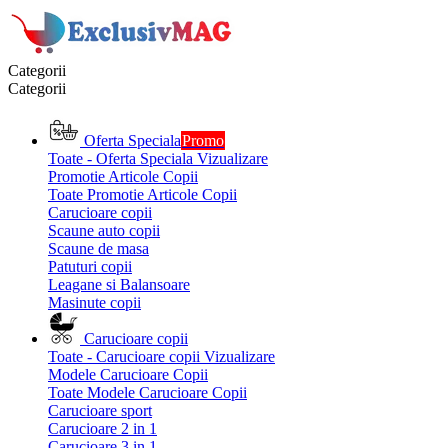
Categorii
Categorii
Oferta Speciala
Promo
Toate - Oferta Speciala
Vizualizare
Promotie Articole Copii
Toate Promotie Articole Copii
Carucioare copii
Scaune auto copii
Scaune de masa
Patuturi copii
Leagane si Balansoare
Masinute copii
Carucioare copii
Toate - Carucioare copii
Vizualizare
Modele Carucioare Copii
Toate Modele Carucioare Copii
Carucioare sport
Carucioare 2 in 1
Carucioare 3 in 1