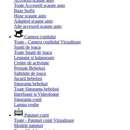
Accesorii scaune auto
Toate Accesorii scaune auto
Baze Isofix
Huse scaune auto
Adaptori scaune auto
Alte accesorii scaune auto
Camera copilului
Toate - Camera copilului
Vizualizare
Spatii de joaca
Toate Spatii de joaca
Leagane si balansoare
Centre de activitate
Pernute Bebelusi
Saltelute de joaca
Jucarii bebelusi
Siguranta bebelusi
Toate Siguranta bebelusi
Interfoane si Videofoane
Siguranta copii
Lampa veghe
Patuturi copii
Toate - Patuturi copii
Vizualizare
Modele patuturi