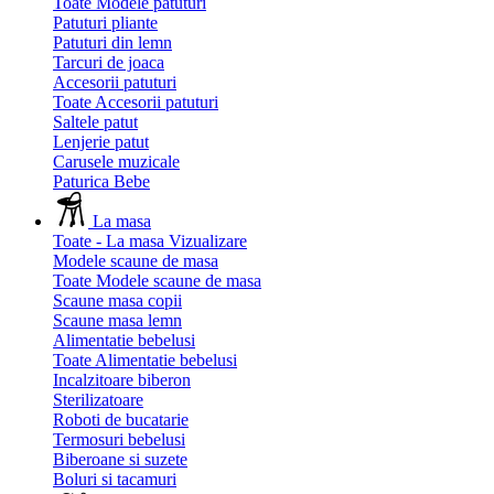
Toate Modele patuturi
Patuturi pliante
Patuturi din lemn
Tarcuri de joaca
Accesorii patuturi
Toate Accesorii patuturi
Saltele patut
Lenjerie patut
Carusele muzicale
Paturica Bebe
La masa
Toate - La masa
Vizualizare
Modele scaune de masa
Toate Modele scaune de masa
Scaune masa copii
Scaune masa lemn
Alimentatie bebelusi
Toate Alimentatie bebelusi
Incalzitoare biberon
Sterilizatoare
Roboti de bucatarie
Termosuri bebelusi
Biberoane si suzete
Boluri si tacamuri