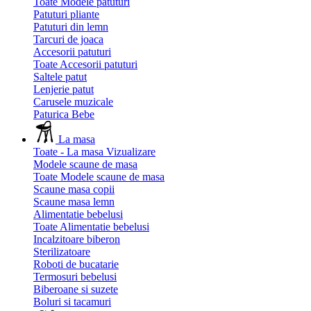
Toate Modele patuturi
Patuturi pliante
Patuturi din lemn
Tarcuri de joaca
Accesorii patuturi
Toate Accesorii patuturi
Saltele patut
Lenjerie patut
Carusele muzicale
Paturica Bebe
La masa
Toate - La masa
Vizualizare
Modele scaune de masa
Toate Modele scaune de masa
Scaune masa copii
Scaune masa lemn
Alimentatie bebelusi
Toate Alimentatie bebelusi
Incalzitoare biberon
Sterilizatoare
Roboti de bucatarie
Termosuri bebelusi
Biberoane si suzete
Boluri si tacamuri