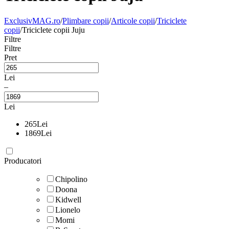
ExclusivMAG.ro
/
Plimbare copii
/
Articole copii
/
Triciclete
copii
/
Triciclete copii Juju
Filtre
Filtre
Pret
Lei
–
Lei
265
Lei
1869
Lei
Producatori
Chipolino
Doona
Kidwell
Lionelo
Momi