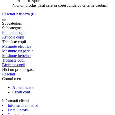
R-Sport
Nici un produs gasit care sa corespunda cu criterile cautarii
Resetati
Afiseaza (0)
Subcategorii
Subcategorii
Plimbare copii
Articole copii
Triciclete copii
Masinute electrice
Masinute cu pedale
Masinute bebelusi
Trotinete copii
Biciclete copii
Nici un produs gasit
Resetati
Contul meu
Autentificare
Creati cont
Informatii clienti
Informatii comenzi
Detalii profil
Cum comand