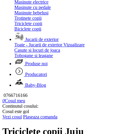
Masinute electrice
Masinute cu pedale
Masinute bebelusi
Trotinete copii
Triciclete copii
Biciclete copii
Jucarii de exterior
Toate - Jucarii de exterior
Vizualizare
Casute si locuri de joaca
Tobogane si leagane
Produse noi
Producatori
Baby-Blog
0766716166
0
Cosul meu
Continutul cosului:
Cosul este gol
Vezi cosul
Plaseaza comanda
Triciclete copii Juju