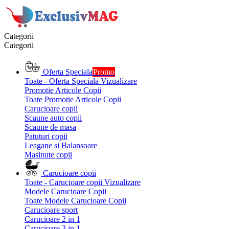
Categorii
Categorii
Oferta Speciala
Promo
Toate - Oferta Speciala
Vizualizare
Promotie Articole Copii
Toate Promotie Articole Copii
Carucioare copii
Scaune auto copii
Scaune de masa
Patuturi copii
Leagane si Balansoare
Masinute copii
Carucioare copii
Toate - Carucioare copii
Vizualizare
Modele Carucioare Copii
Toate Modele Carucioare Copii
Carucioare sport
Carucioare 2 in 1
Carucioare 3 in 1