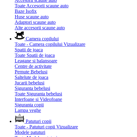
Accesorii scaune auto
Toate Accesorii scaune auto
Baze Isofix
Huse scaune auto
Adaptori scaune auto
Alte accesorii scaune auto
Camera copilului
Toate - Camera copilului
Vizualizare
Spatii de joaca
Toate Spatii de joaca
Leagane si balansoare
Centre de activitate
Pernute Bebelusi
Saltelute de joaca
Jucarii bebelusi
Siguranta bebelusi
Toate Siguranta bebelusi
Interfoane si Videofoane
Siguranta copii
Lampa veghe
Patuturi copii
Toate - Patuturi copii
Vizualizare
Modele patuturi