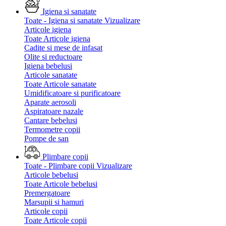
Igiena si sanatate
Toate - Igiena si sanatate
Vizualizare
Articole igiena
Toate Articole igiena
Cadite si mese de infasat
Olite si reductoare
Igiena bebelusi
Articole sanatate
Toate Articole sanatate
Umidificatoare si purificatoare
Aparate aerosoli
Aspiratoare nazale
Cantare bebelusi
Termometre copii
Pompe de san
Plimbare copii
Toate - Plimbare copii
Vizualizare
Articole bebelusi
Toate Articole bebelusi
Premergatoare
Marsupii si hamuri
Articole copii
Toate Articole copii