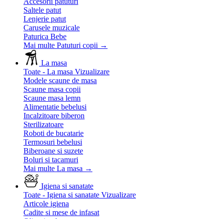
Accesorii patuturi
Saltele patut
Lenjerie patut
Carusele muzicale
Paturica Bebe
Mai multe Patuturi copii
→
La masa
Toate - La masa
Vizualizare
Modele scaune de masa
Scaune masa copii
Scaune masa lemn
Alimentatie bebelusi
Incalzitoare biberon
Sterilizatoare
Roboti de bucatarie
Termosuri bebelusi
Biberoane si suzete
Boluri si tacamuri
Mai multe La masa
→
Igiena si sanatate
Toate - Igiena si sanatate
Vizualizare
Articole igiena
Cadite si mese de infasat