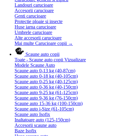
Landouri carucioare
Accesorii carucioare
Genti carucioare
Protectie ploaie si insecte
Huse iarna carucioare
Umbrele carucioare
Alte accesorii carucioare
Mai multe Carucioare copii
→
Scaune auto copii
Toate - Scaune auto copii
Vizualizare
Modele Scaune Auto
Scaune auto 0-13 kg (40-87cm)
Scaune auto 0-18 kg (40-105cm)
Scaune auto 0-25 kg (40-125cm)
Scaune auto 0-36 kg (40-150cm)
Scaune auto 9-25 kg (61-125cm)
Scaune auto 9-36 kg (76-150cm)
Scaune auto 15-36 kg (100-150cm)
Scaune auto i-Size (61-105cm)
Scaune auto Isofix
Inaltatoare auto (125-150cm)
Accesorii scaune auto
Baze Isofix