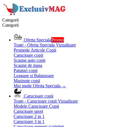
Categorii
Categorii
Oferta Speciala
Promo
Toate - Oferta Speciala
Vizualizare
Promotie Articole Copii
Carucioare copii
Scaune auto copii
Scaune de masa
Patuturi copii
Leagane si Balansoare
Masinute copii
Mai multe Oferta Speciala
→
Carucioare copii
Toate - Carucioare copii
Vizualizare
Modele Carucioare Copii
Carucioare sport
Carucioare 2 in 1
Carucioare 3 in 1
Carucioare gemeni si tripleti