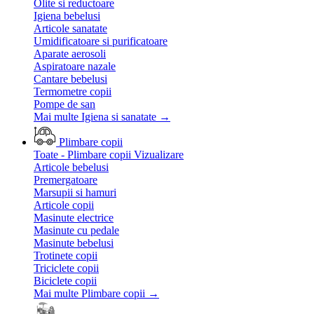
Olite si reductoare
Igiena bebelusi
Articole sanatate
Umidificatoare si purificatoare
Aparate aerosoli
Aspiratoare nazale
Cantare bebelusi
Termometre copii
Pompe de san
Mai multe Igiena si sanatate
→
Plimbare copii
Toate - Plimbare copii
Vizualizare
Articole bebelusi
Premergatoare
Marsupii si hamuri
Articole copii
Masinute electrice
Masinute cu pedale
Masinute bebelusi
Trotinete copii
Triciclete copii
Biciclete copii
Mai multe Plimbare copii
→