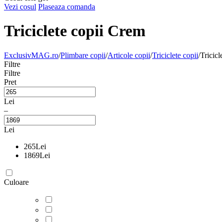
Vezi cosul
Plaseaza comanda
Triciclete copii Crem
ExclusivMAG.ro
/
Plimbare copii
/
Articole copii
/
Triciclete copii
/
Tricicl
Filtre
Filtre
Pret
Lei
–
Lei
265
Lei
1869
Lei
Culoare