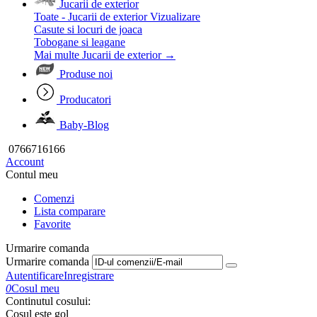
Jucarii de exterior
Toate - Jucarii de exterior
Vizualizare
Casute si locuri de joaca
Tobogane si leagane
Mai multe Jucarii de exterior
→
Produse noi
Producatori
Baby-Blog
0766716166
Account
Contul meu
Comenzi
Lista comparare
Favorite
Urmarire comanda
Urmarire comanda
Autentificare
Inregistrare
0
Cosul meu
Continutul cosului:
Cosul este gol