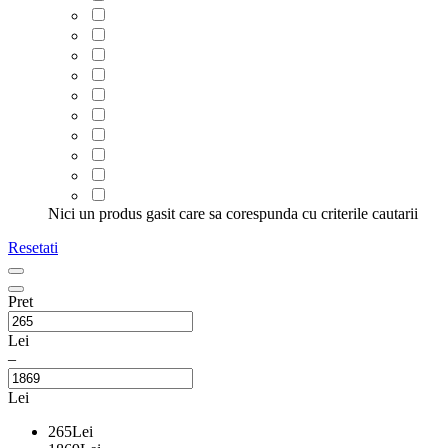
Nici un produs gasit care sa corespunda cu criterile cautarii
Resetati
Pret
Lei
–
Lei
265
Lei