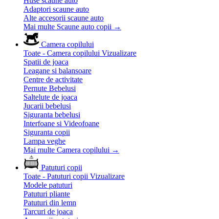
Huse scaune auto
Adaptori scaune auto
Alte accesorii scaune auto
Mai multe Scaune auto copii
→
Camera copilului
Toate - Camera copilului
Vizualizare
Spatii de joaca
Leagane si balansoare
Centre de activitate
Pernute Bebelusi
Saltelute de joaca
Jucarii bebelusi
Siguranta bebelusi
Interfoane si Videofoane
Siguranta copii
Lampa veghe
Mai multe Camera copilului
→
Patuturi copii
Toate - Patuturi copii
Vizualizare
Modele patuturi
Patuturi pliante
Patuturi din lemn
Tarcuri de joaca