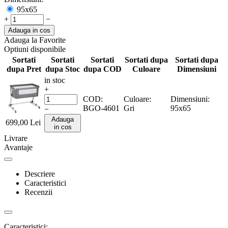
95x65
+
−
Adauga in cos
Adauga la Favorite
Optiuni disponibile
Sortati
Sortati
Sortati
Sortati dupa
Sortati dupa
dupa Pret
dupa Stoc
dupa COD
Culoare
Dimensiuni
in stoc
+
COD:
Culoare:
Dimensiuni:
BGO-4601
Gri
95x65
−
Adauga
699,00
Lei
in cos
Livrare
Avantaje
Descriere
Caracteristici
Recenzii
Caracteristici: