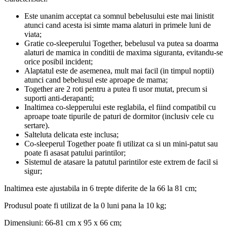
Este unanim acceptat ca somnul bebelusului este mai linistit
atunci cand acesta isi simte mama alaturi in primele luni de
viata;
Gratie co-sleeperului Together, bebelusul va putea sa doarma
alaturi de mamica in conditii de maxima siguranta, evitandu-se
orice posibil incident;
Alaptatul este de asemenea, mult mai facil (in timpul noptii)
atunci cand bebelusul este aproape de mama;
Together are 2 roti pentru a putea fi usor mutat, precum si
suporti anti-derapanti;
Inaltimea co-slepperului este reglabila, el fiind compatibil cu
aproape toate tipurile de paturi de dormitor (inclusiv cele cu
sertare).
Salteluta delicata este inclusa;
Co-sleeperul Together poate fi utilizat ca si un mini-patut sau
poate fi asasat patului parintilor;
Sistemul de atasare la patutul parintilor este extrem de facil si
sigur;
Inaltimea este ajustabila in 6 trepte diferite de la 66 la 81 cm;
Produsul poate fi utilizat de la 0 luni pana la 10 kg;
Dimensiuni: 66-81 cm x 95 x 66 cm;