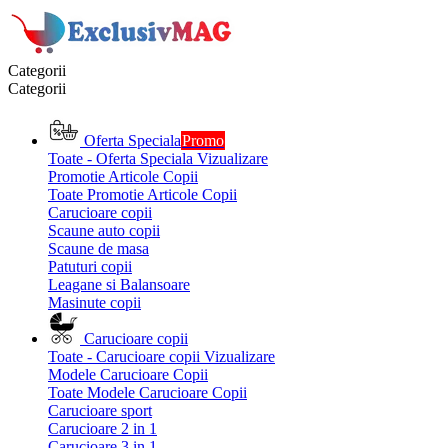
Categorii
Categorii
Oferta Speciala
Promo
Toate - Oferta Speciala
Vizualizare
Promotie Articole Copii
Toate Promotie Articole Copii
Carucioare copii
Scaune auto copii
Scaune de masa
Patuturi copii
Leagane si Balansoare
Masinute copii
Carucioare copii
Toate - Carucioare copii
Vizualizare
Modele Carucioare Copii
Toate Modele Carucioare Copii
Carucioare sport
Carucioare 2 in 1
Carucioare 3 in 1