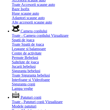
Accesorii scaune auto
Toate Accesorii scaune auto
Baze Isofix
Huse scaune auto
Adaptori scaune auto
Alte accesorii scaune auto
Camera copilului
Toate - Camera copilului
Vizualizare
Spatii de joaca
Toate Spatii de joaca
Leagane si balansoare
Centre de activitate
Pernute Bebelusi
Saltelute de joaca
Jucarii bebelusi
Siguranta bebelusi
Toate Siguranta bebelusi
Interfoane si Videofoane
Siguranta copii
Lampa veghe
Patuturi copii
Toate - Patuturi copii
Vizualizare
Modele patuturi