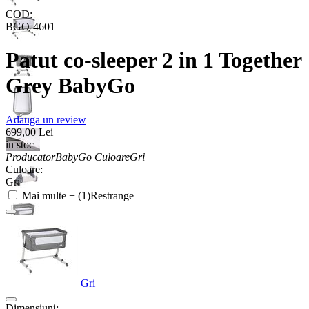
COD:
BGO-4601
Patut co-sleeper 2 in 1 Together
Grey BabyGo
Adauga un review
699,00
Lei
in stoc
Producator
BabyGo
Culoare
Gri
Culoare:
Gri
Mai multe + (1)
Restrange
Gri
Dimensiuni: