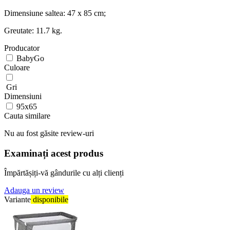
Dimensiune saltea: 47 x 85 cm;
Greutate: 11.7 kg.
Producator
BabyGo
Culoare
Gri
Dimensiuni
95x65
Cauta similare
Nu au fost găsite review-uri
Examinați acest produs
Împărtășiți-vă gândurile cu alți clienți
Adauga un review
Variante
disponibile