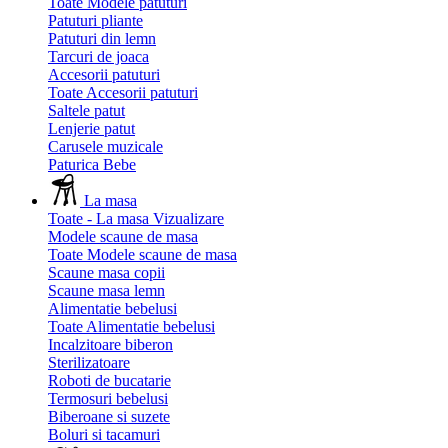
Toate Modele patuturi
Patuturi pliante
Patuturi din lemn
Tarcuri de joaca
Accesorii patuturi
Toate Accesorii patuturi
Saltele patut
Lenjerie patut
Carusele muzicale
Paturica Bebe
La masa
Toate - La masa
Vizualizare
Modele scaune de masa
Toate Modele scaune de masa
Scaune masa copii
Scaune masa lemn
Alimentatie bebelusi
Toate Alimentatie bebelusi
Incalzitoare biberon
Sterilizatoare
Roboti de bucatarie
Termosuri bebelusi
Biberoane si suzete
Boluri si tacamuri