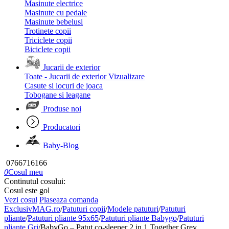
Masinute electrice
Masinute cu pedale
Masinute bebelusi
Trotinete copii
Triciclete copii
Biciclete copii
Jucarii de exterior
Toate - Jucarii de exterior
Vizualizare
Casute si locuri de joaca
Tobogane si leagane
Produse noi
Producatori
Baby-Blog
0766716166
0
Cosul meu
Continutul cosului:
Cosul este gol
Vezi cosul
Plaseaza comanda
ExclusivMAG.ro
/
Patuturi copii
/
Modele patuturi
/
Patuturi
pliante
/
Patuturi pliante 95x65
/
Patuturi pliante Babygo
/
Patuturi
pliante Gri
/
BabyGo – Patut co-sleeper 2 in 1 Together Grey