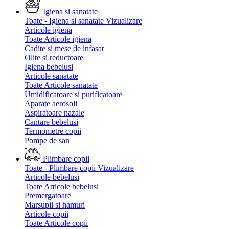
Igiena si sanatate
Toate - Igiena si sanatate
Vizualizare
Articole igiena
Toate Articole igiena
Cadite si mese de infasat
Olite si reductoare
Igiena bebelusi
Articole sanatate
Toate Articole sanatate
Umidificatoare si purificatoare
Aparate aerosoli
Aspiratoare nazale
Cantare bebelusi
Termometre copii
Pompe de san
Plimbare copii
Toate - Plimbare copii
Vizualizare
Articole bebelusi
Toate Articole bebelusi
Premergatoare
Marsupii si hamuri
Articole copii
Toate Articole copii