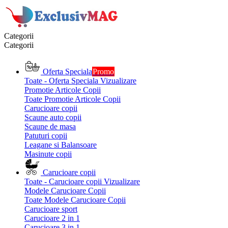
Categorii
Categorii
Oferta Speciala
Promo
Toate - Oferta Speciala
Vizualizare
Promotie Articole Copii
Toate Promotie Articole Copii
Carucioare copii
Scaune auto copii
Scaune de masa
Patuturi copii
Leagane si Balansoare
Masinute copii
Carucioare copii
Toate - Carucioare copii
Vizualizare
Modele Carucioare Copii
Toate Modele Carucioare Copii
Carucioare sport
Carucioare 2 in 1
Carucioare 3 in 1