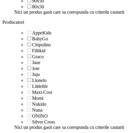
90x50
80x50
Nici un produs gasit care sa corespunda cu criterile cautarii
Producatori
AppeKids
BabyGo
Chipolino
Fillikid
Graco
Jane
Joie
Juju
Lionelo
Littlelife
Maxi-Cosi
Momi
Nukido
Nuna
ONINO
Silver Cross
Nici un produs gasit care sa corespunda cu criterile cautarii