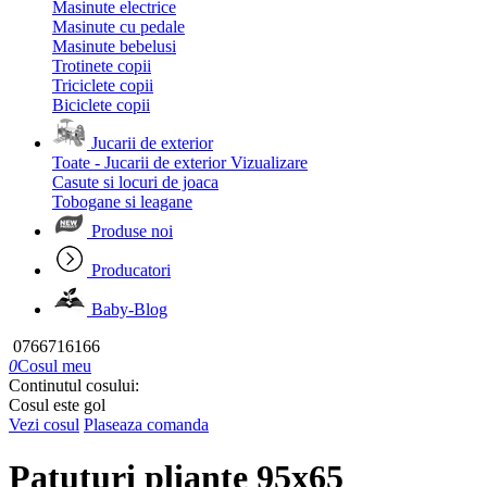
Masinute electrice
Masinute cu pedale
Masinute bebelusi
Trotinete copii
Triciclete copii
Biciclete copii
Jucarii de exterior
Toate - Jucarii de exterior
Vizualizare
Casute si locuri de joaca
Tobogane si leagane
Produse noi
Producatori
Baby-Blog
0766716166
0
Cosul meu
Continutul cosului:
Cosul este gol
Vezi cosul
Plaseaza comanda
Patuturi pliante 95x65