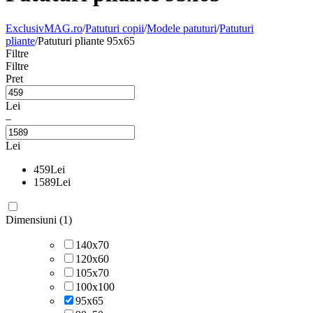
ExclusivMAG.ro
/
Patuturi copii
/
Modele patuturi
/
Patuturi
pliante
/
Patuturi pliante 95x65
Filtre
Filtre
Pret
Lei
–
Lei
459
Lei
1589
Lei
Dimensiuni (1)
140x70
120x60
105x70
100x100
95x65