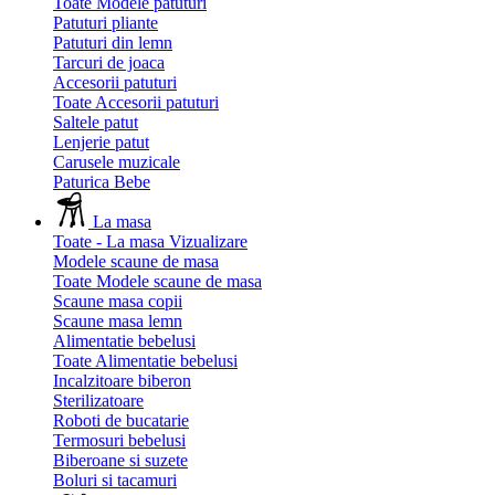
Toate Modele patuturi
Patuturi pliante
Patuturi din lemn
Tarcuri de joaca
Accesorii patuturi
Toate Accesorii patuturi
Saltele patut
Lenjerie patut
Carusele muzicale
Paturica Bebe
La masa
Toate - La masa
Vizualizare
Modele scaune de masa
Toate Modele scaune de masa
Scaune masa copii
Scaune masa lemn
Alimentatie bebelusi
Toate Alimentatie bebelusi
Incalzitoare biberon
Sterilizatoare
Roboti de bucatarie
Termosuri bebelusi
Biberoane si suzete
Boluri si tacamuri