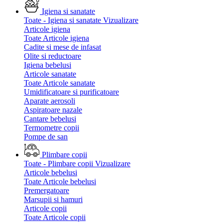
Igiena si sanatate
Toate - Igiena si sanatate
Vizualizare
Articole igiena
Toate Articole igiena
Cadite si mese de infasat
Olite si reductoare
Igiena bebelusi
Articole sanatate
Toate Articole sanatate
Umidificatoare si purificatoare
Aparate aerosoli
Aspiratoare nazale
Cantare bebelusi
Termometre copii
Pompe de san
Plimbare copii
Toate - Plimbare copii
Vizualizare
Articole bebelusi
Toate Articole bebelusi
Premergatoare
Marsupii si hamuri
Articole copii
Toate Articole copii