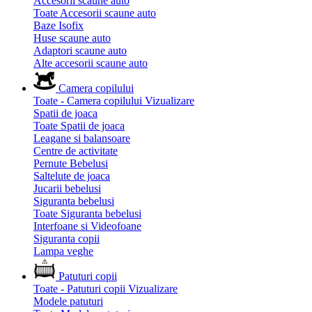
Accesorii scaune auto
Toate Accesorii scaune auto
Baze Isofix
Huse scaune auto
Adaptori scaune auto
Alte accesorii scaune auto
Camera copilului
Toate - Camera copilului
Vizualizare
Spatii de joaca
Toate Spatii de joaca
Leagane si balansoare
Centre de activitate
Pernute Bebelusi
Saltelute de joaca
Jucarii bebelusi
Siguranta bebelusi
Toate Siguranta bebelusi
Interfoane si Videofoane
Siguranta copii
Lampa veghe
Patuturi copii
Toate - Patuturi copii
Vizualizare
Modele patuturi