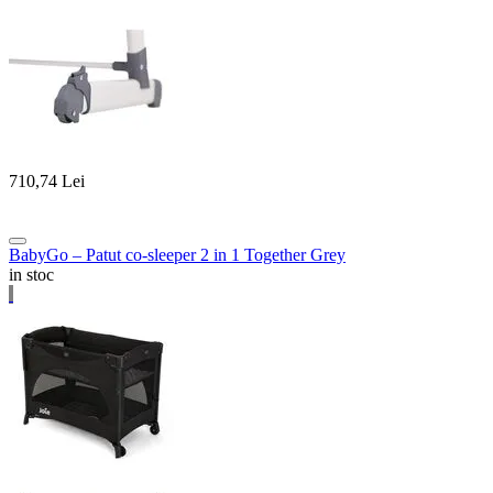
710,74
Lei
BabyGo – Patut co-sleeper 2 in 1 Together Grey
in stoc