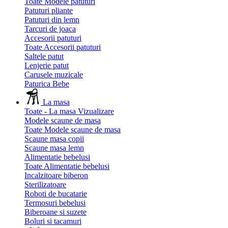
Toate Modele patuturi
Patuturi pliante
Patuturi din lemn
Tarcuri de joaca
Accesorii patuturi
Toate Accesorii patuturi
Saltele patut
Lenjerie patut
Carusele muzicale
Paturica Bebe
La masa
Toate - La masa
Vizualizare
Modele scaune de masa
Toate Modele scaune de masa
Scaune masa copii
Scaune masa lemn
Alimentatie bebelusi
Toate Alimentatie bebelusi
Incalzitoare biberon
Sterilizatoare
Roboti de bucatarie
Termosuri bebelusi
Biberoane si suzete
Boluri si tacamuri