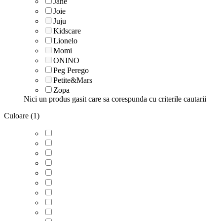
Jane
Joie
Juju
Kidscare
Lionelo
Momi
ONINO
Peg Perego
Petite&Mars
Zopa
Nici un produs gasit care sa corespunda cu criterile cautarii
Culoare (1)