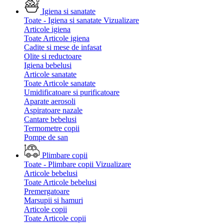
Igiena si sanatate
Toate - Igiena si sanatate
Vizualizare
Articole igiena
Toate Articole igiena
Cadite si mese de infasat
Olite si reductoare
Igiena bebelusi
Articole sanatate
Toate Articole sanatate
Umidificatoare si purificatoare
Aparate aerosoli
Aspiratoare nazale
Cantare bebelusi
Termometre copii
Pompe de san
Plimbare copii
Toate - Plimbare copii
Vizualizare
Articole bebelusi
Toate Articole bebelusi
Premergatoare
Marsupii si hamuri
Articole copii
Toate Articole copii