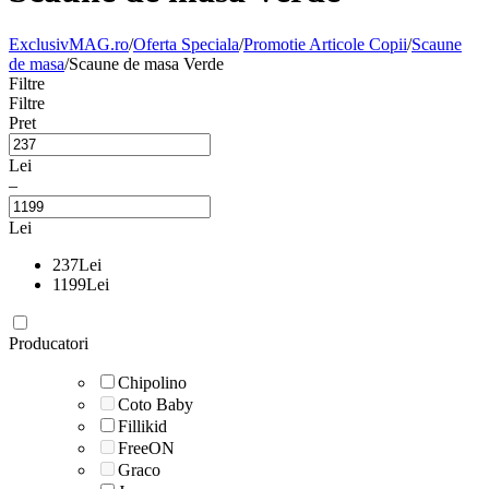
ExclusivMAG.ro
/
Oferta Speciala
/
Promotie Articole Copii
/
Scaune
de masa
/
Scaune de masa Verde
Filtre
Filtre
Pret
Lei
–
Lei
237
Lei
1199
Lei
Producatori
Chipolino
Coto Baby
Fillikid
FreeON
Graco