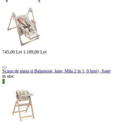
745,00
Lei
1.189,00
Lei
Scaun de masa si Balansoar, Jane, Mila 2 in 1, 0 luni+, Sage
in stoc