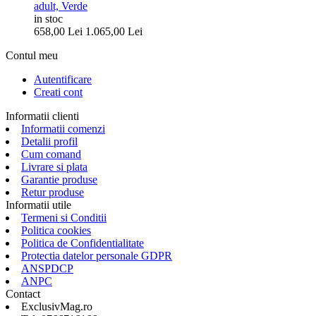
adult, Verde
in stoc
658,00
Lei
1.065,00
Lei
Contul meu
Autentificare
Creati cont
Informatii clienti
Informatii comenzi
Detalii profil
Cum comand
Livrare si plata
Garantie produse
Retur produse
Informatii utile
Termeni si Conditii
Politica cookies
Politica de Confidentialitate
Protectia datelor personale GDPR
ANSPDCP
ANPC
Contact
ExclusivMag.ro