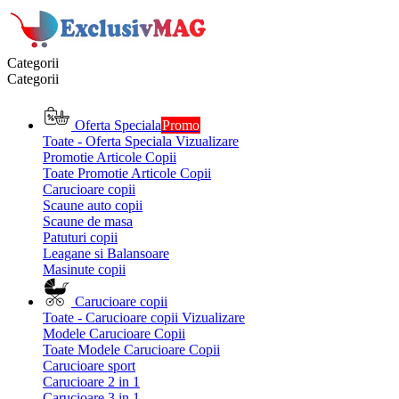
Categorii
Categorii
Oferta Speciala
Promo
Toate - Oferta Speciala
Vizualizare
Promotie Articole Copii
Toate Promotie Articole Copii
Carucioare copii
Scaune auto copii
Scaune de masa
Patuturi copii
Leagane si Balansoare
Masinute copii
Carucioare copii
Toate - Carucioare copii
Vizualizare
Modele Carucioare Copii
Toate Modele Carucioare Copii
Carucioare sport
Carucioare 2 in 1
Carucioare 3 in 1