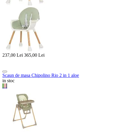
237,00
Lei
365,00
Lei
Scaun de masa Chipolino Rio 2 in 1 aloe
in stoc