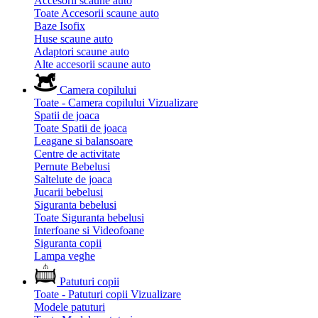
Accesorii scaune auto
Toate Accesorii scaune auto
Baze Isofix
Huse scaune auto
Adaptori scaune auto
Alte accesorii scaune auto
Camera copilului
Toate - Camera copilului
Vizualizare
Spatii de joaca
Toate Spatii de joaca
Leagane si balansoare
Centre de activitate
Pernute Bebelusi
Saltelute de joaca
Jucarii bebelusi
Siguranta bebelusi
Toate Siguranta bebelusi
Interfoane si Videofoane
Siguranta copii
Lampa veghe
Patuturi copii
Toate - Patuturi copii
Vizualizare
Modele patuturi