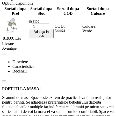
Optiuni disponibile
Sortati dupa
Sortati dupa
Sortati dupa
Sortati dupa
Pret
Stoc
COD
Culoare
in stoc
+
−
COD:
Culoare:
54464
Verde
Adauga in
cos
819,00
Lei
Livrare
Avantaje
Descriere
Caracteristici
Recenzii
POFTITI LA MASA!
Scaunul de masa Space este extrem de practic si va fi un real ajutor
pentru parinti. Se adapteaza preferintelor bebelusului datorita
functionalitatilor multiple iar indiferent ca il hraniti pe micut sau vreti
sa fie alaturi de voi la masa el va sta intr-un loc confortabil, Space va