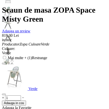
Scaun de masa ZOPA Space
Místy Green
Adauga un review
819,00
Lei
in stoc
Producator
Zopa
Culoare
Verde
Culoare:
Verde
Mai multe + (1)
Restrange
Verde
+
−
Adauga in cos
Adauga la Favorite