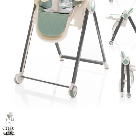
COD:
54464