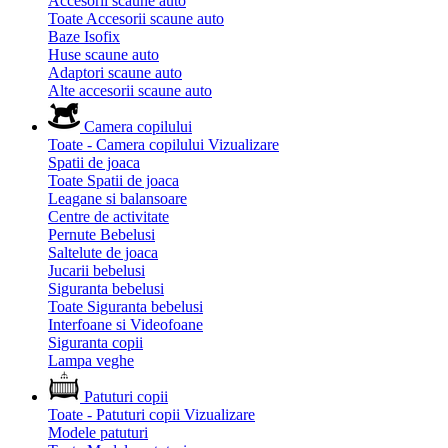
Accesorii scaune auto
Toate Accesorii scaune auto
Baze Isofix
Huse scaune auto
Adaptori scaune auto
Alte accesorii scaune auto
Camera copilului
Toate - Camera copilului
Vizualizare
Spatii de joaca
Toate Spatii de joaca
Leagane si balansoare
Centre de activitate
Pernute Bebelusi
Saltelute de joaca
Jucarii bebelusi
Siguranta bebelusi
Toate Siguranta bebelusi
Interfoane si Videofoane
Siguranta copii
Lampa veghe
Patuturi copii
Toate - Patuturi copii
Vizualizare
Modele patuturi