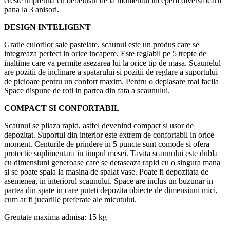
creste impreuna cu bebelusul de la momentul inceperii diversificarii
pana la 3 anisori.
DESIGN INTELIGENT
Gratie culorilor sale pastelate, scaunul este un produs care se
integreaza perfect in orice incapere. Este reglabil pe 5 trepte de
inaltime care va permite asezarea lui la orice tip de masa. Scaunelul
are pozitii de inclinare a spatarului si pozitii de reglare a suportului
de picioare pentru un confort maxim. Pentru o deplasare mai facila
Space dispune de roti in partea din fata a scaunului.
COMPACT SI CONFORTABIL
Scaunul se pliaza rapid, astfel devenind compact si usor de
depozitat. Suportul din interior este extrem de confortabil in orice
moment. Centurile de prindere in 5 puncte sunt comode si ofera
protectie suplimentara in timpul mesei. Tavita scaunului este dubla
cu dimensiuni generoase care se detaseaza rapid cu o singura mana
si se poate spala la masina de spalat vase. Poate fi depozitata de
asemenea, in interiorul scaunului. Space are inclus un buzunar in
partea din spate in care puteti depozita obiecte de dimensiuni mici,
cum ar fi jucariile preferate ale micutului.
Greutate maxima admisa: 15 kg