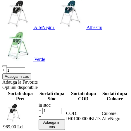
Alb/Negru
Albastru
Verde
+
−
Adauga in cos
Adauga la Favorite
Optiuni disponibile
Sortati dupa
Sortati dupa
Sortati dupa
Sortati dupa
Pret
Stoc
COD
Culoare
in stoc
+
COD:
Culoare:
−
IH01000000BL13
Alb/Negru
Adauga in
969,00
Lei
cos