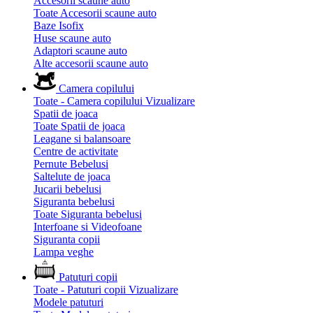
Accesorii scaune auto
Toate Accesorii scaune auto
Baze Isofix
Huse scaune auto
Adaptori scaune auto
Alte accesorii scaune auto
Camera copilului
Toate - Camera copilului
Vizualizare
Spatii de joaca
Toate Spatii de joaca
Leagane si balansoare
Centre de activitate
Pernute Bebelusi
Saltelute de joaca
Jucarii bebelusi
Siguranta bebelusi
Toate Siguranta bebelusi
Interfoane si Videofoane
Siguranta copii
Lampa veghe
Patuturi copii
Toate - Patuturi copii
Vizualizare
Modele patuturi