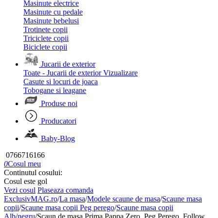
Masinute electrice
Masinute cu pedale
Masinute bebelusi
Trotinete copii
Triciclete copii
Biciclete copii
Jucarii de exterior
Toate - Jucarii de exterior
Vizualizare
Casute si locuri de joaca
Tobogane si leagane
Produse noi
Producatori
Baby-Blog
0766716166
0
Cosul meu
Continutul cosului:
Cosul este gol
Vezi cosul
Plaseaza comanda
ExclusivMAG.ro
/
La masa
/
Modele scaune de masa
/
Scaune masa
copii
/
Scaune masa copii Peg perego
/
Scaune masa copii
Alb/negru
/
Scaun de masa Prima Pappa Zero, Peg Perego, Follow