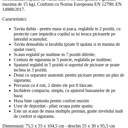
maxima de 15 kg). Conform cu Norma Europeana EN 12790; EN
14988/2017.
Caracteristici:
Tavita dubla - pentru masa si joaca, reglabila in 2 pozitii, cu
protectie care impiedica copilul sa isi treaca picioarele pe
lateralul scaunului;
Tavita detasabila si lavabila (poate fi spalata si in masina de
spalat vase);
Scaun reglabil pe inaltime in 7 pozitii diferite;
Centura de siguranta in 5 puncte, reglabila pe inaltime;
Spatarul reglabil in 5 pozitii si suportul de picioare se poate
inclina in 3 pozitii;
Dotat cu separator anatomic pentru picioare pentru un plus de
siguranta;
Prevazut cu 4 roti, 2 dintre ele pot fi blocate.
Inchidere compacta, simpla, cu ajutorul butoanelor de pe
baza;
Husa bine captusita pentru confort maxim
Usor de depozitat - pliat; ocupa putin spatiu;
Este un scaun de masa multiplu premiat, gratie nivelului inalt
de confort si siguranta.
Dimensiuni: 75,5 x 55 x 104,5 cm - deschis 55 x 30 x 95,5 cm