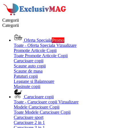
Categorii
Categorii
Oferta Speciala
Promo
Toate - Oferta Speciala
Vizualizare
Promotie Articole Copii
Toate Promotie Articole Copii
Carucioare copii
Scaune auto copii
Scaune de masa
Patuturi copii
Leagane si Balansoare
Masinute copii
Carucioare copii
Toate - Carucioare copii
Vizualizare
Modele Carucioare Copii
Toate Modele Carucioare Copii
Carucioare sport
Carucioare 2 in 1
Carucioare 3 in 1