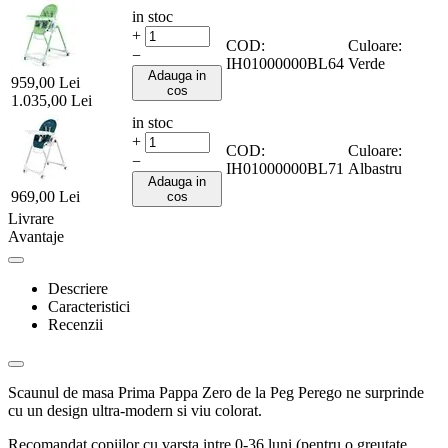
in stoc
+
COD:
Culoare:
−
IH01000000BL64
Verde
Adauga in
959,00
Lei
cos
1.035,00
Lei
in stoc
+
COD:
Culoare:
−
IH01000000BL71
Albastru
Adauga in
969,00
Lei
cos
Livrare
Avantaje
Descriere
Caracteristici
Recenzii
Scaunul de masa Prima Pappa Zero de la Peg Perego ne surprinde
cu un design ultra-modern si viu colorat.
Recomandat copiilor cu varsta intre 0-36 luni (pentru o greutate