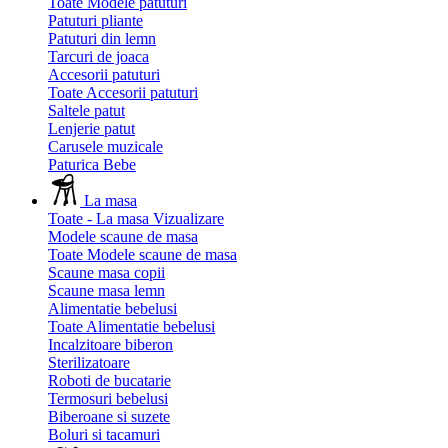
Toate Modele patuturi
Patuturi pliante
Patuturi din lemn
Tarcuri de joaca
Accesorii patuturi
Toate Accesorii patuturi
Saltele patut
Lenjerie patut
Carusele muzicale
Paturica Bebe
La masa
Toate - La masa
Vizualizare
Modele scaune de masa
Toate Modele scaune de masa
Scaune masa copii
Scaune masa lemn
Alimentatie bebelusi
Toate Alimentatie bebelusi
Incalzitoare biberon
Sterilizatoare
Roboti de bucatarie
Termosuri bebelusi
Biberoane si suzete
Boluri si tacamuri