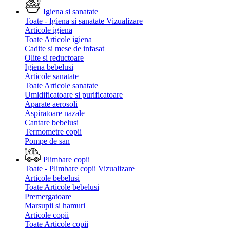
Igiena si sanatate
Toate - Igiena si sanatate
Vizualizare
Articole igiena
Toate Articole igiena
Cadite si mese de infasat
Olite si reductoare
Igiena bebelusi
Articole sanatate
Toate Articole sanatate
Umidificatoare si purificatoare
Aparate aerosoli
Aspiratoare nazale
Cantare bebelusi
Termometre copii
Pompe de san
Plimbare copii
Toate - Plimbare copii
Vizualizare
Articole bebelusi
Toate Articole bebelusi
Premergatoare
Marsupii si hamuri
Articole copii
Toate Articole copii