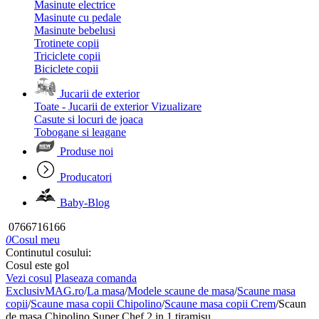
Masinute electrice
Masinute cu pedale
Masinute bebelusi
Trotinete copii
Triciclete copii
Biciclete copii
Jucarii de exterior
Toate - Jucarii de exterior
Vizualizare
Casute si locuri de joaca
Tobogane si leagane
Produse noi
Producatori
Baby-Blog
0766716166
0
Cosul meu
Continutul cosului:
Cosul este gol
Vezi cosul
Plaseaza comanda
ExclusivMAG.ro
/
La masa
/
Modele scaune de masa
/
Scaune masa
copii
/
Scaune masa copii Chipolino
/
Scaune masa copii Crem
/
Scaun
de masa Chipolino Super Chef 2 in 1 tiramisu