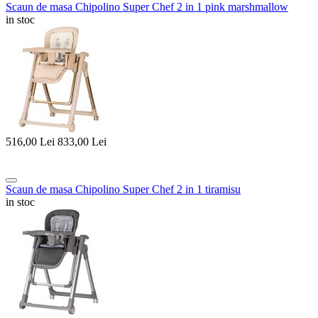
Scaun de masa Chipolino Super Chef 2 in 1 pink marshmallow
in stoc
516,00
Lei
833,00
Lei
Scaun de masa Chipolino Super Chef 2 in 1 tiramisu
in stoc