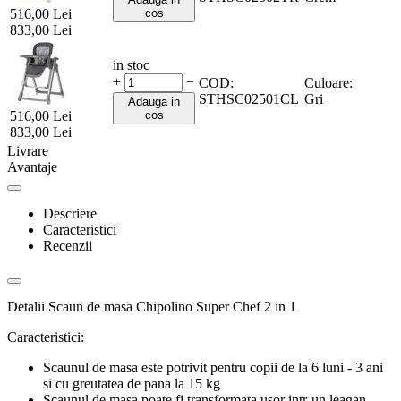
516,00
Lei
cos
833,00
Lei
in stoc
+
−
COD:
Culoare:
STHSC02501CL
Gri
Adauga in
516,00
Lei
cos
833,00
Lei
Livrare
Avantaje
Descriere
Caracteristici
Recenzii
Detalii Scaun de masa Chipolino Super Chef 2 in 1
Caracteristici:
Scaunul de masa este potrivit pentru copii de la 6 luni - 3 ani
si cu greutatea de pana la 15 kg
Scaunul de masa poate fi transformata usor intr-un leagan,