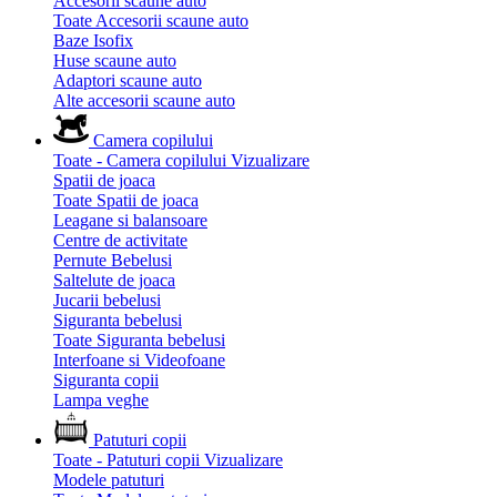
Accesorii scaune auto
Toate Accesorii scaune auto
Baze Isofix
Huse scaune auto
Adaptori scaune auto
Alte accesorii scaune auto
Camera copilului
Toate - Camera copilului
Vizualizare
Spatii de joaca
Toate Spatii de joaca
Leagane si balansoare
Centre de activitate
Pernute Bebelusi
Saltelute de joaca
Jucarii bebelusi
Siguranta bebelusi
Toate Siguranta bebelusi
Interfoane si Videofoane
Siguranta copii
Lampa veghe
Patuturi copii
Toate - Patuturi copii
Vizualizare
Modele patuturi