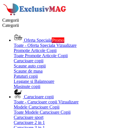
Categorii
Categorii
Oferta Speciala
Promo
Toate - Oferta Speciala
Vizualizare
Promotie Articole Copii
Toate Promotie Articole Copii
Carucioare copii
Scaune auto copii
Scaune de masa
Patuturi copii
Leagane si Balansoare
Masinute copii
Carucioare copii
Toate - Carucioare copii
Vizualizare
Modele Carucioare Copii
Toate Modele Carucioare Copii
Carucioare sport
Carucioare 2 in 1
Carucioare 3 in 1