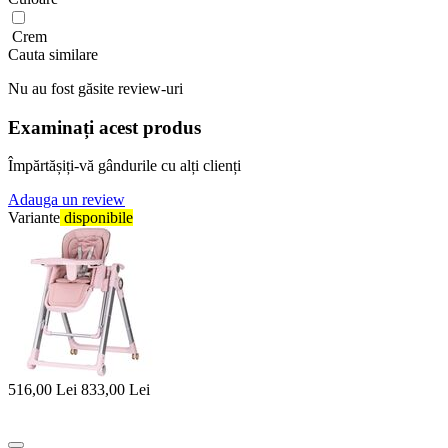
Crem
Cauta similare
Nu au fost găsite review-uri
Examinați acest produs
Împărtășiți-vă gândurile cu alți clienți
Adauga un review
Variante
disponibile
516,00
Lei
833,00
Lei