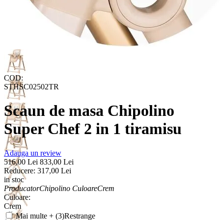
COD:
STHSC02502TR
Scaun de masa Chipolino
Super Chef 2 in 1 tiramisu
Adauga un review
516,00
Lei
833,00
Lei
Reducere:
317,00
Lei
in stoc
Producator
Chipolino
Culoare
Crem
Culoare:
Crem
Mai multe + (3)
Restrange