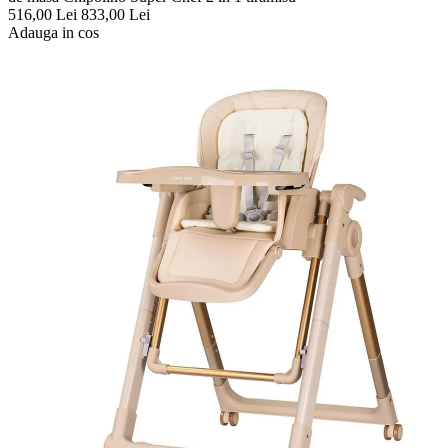
516,00
Lei
833,00
Lei
Adauga in cos