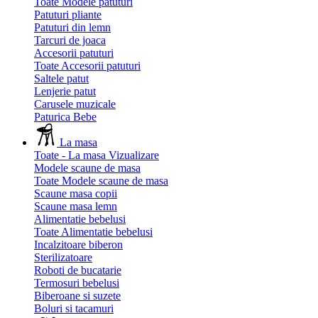
Toate Modele patuturi
Patuturi pliante
Patuturi din lemn
Tarcuri de joaca
Accesorii patuturi
Toate Accesorii patuturi
Saltele patut
Lenjerie patut
Carusele muzicale
Paturica Bebe
La masa
Toate - La masa
Vizualizare
Modele scaune de masa
Toate Modele scaune de masa
Scaune masa copii
Scaune masa lemn
Alimentatie bebelusi
Toate Alimentatie bebelusi
Incalzitoare biberon
Sterilizatoare
Roboti de bucatarie
Termosuri bebelusi
Biberoane si suzete
Boluri si tacamuri