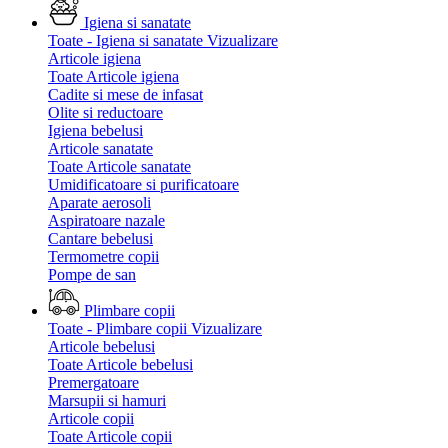
Igiena si sanatate
Toate - Igiena si sanatate
Vizualizare
Articole igiena
Toate Articole igiena
Cadite si mese de infasat
Olite si reductoare
Igiena bebelusi
Articole sanatate
Toate Articole sanatate
Umidificatoare si purificatoare
Aparate aerosoli
Aspiratoare nazale
Cantare bebelusi
Termometre copii
Pompe de san
Plimbare copii
Toate - Plimbare copii
Vizualizare
Articole bebelusi
Toate Articole bebelusi
Premergatoare
Marsupii si hamuri
Articole copii
Toate Articole copii