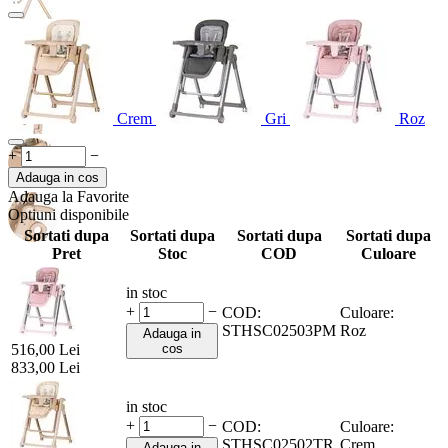
Crem
Gri
Roz
+
−
Adauga in cos
Adauga la Favorite
Optiuni disponibile
Sortati dupa
Sortati dupa
Sortati dupa
Sortati dupa
Pret
Stoc
COD
Culoare
in stoc
+
−
COD:
Culoare:
STHSC02503PM
Roz
Adauga in
516,00
Lei
cos
833,00
Lei
in stoc
+
−
COD:
Culoare:
STHSC02502TR
Crem
Adauga in