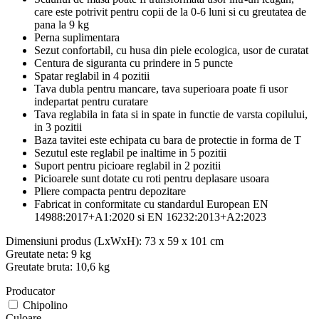
care este potrivit pentru copii de la 0-6 luni si cu greutatea de
pana la 9 kg
Perna suplimentara
Sezut confortabil, cu husa din piele ecologica, usor de curatat
Centura de siguranta cu prindere in 5 puncte
Spatar reglabil in 4 pozitii
Tava dubla pentru mancare, tava superioara poate fi usor
indepartat pentru curatare
Tava reglabila in fata si in spate in functie de varsta copilului,
in 3 pozitii
Baza tavitei este echipata cu bara de protectie in forma de T
Sezutul este reglabil pe inaltime in 5 pozitii
Suport pentru picioare reglabil in 2 pozitii
Picioarele sunt dotate cu roti pentru deplasare usoara
Pliere compacta pentru depozitare
Fabricat in conformitate cu standardul European EN
14988:2017+A1:2020 si EN 16232:2013+A2:2023
Dimensiuni produs (LxWxH): 73 x 59 x 101 cm
Greutate neta: 9 kg
Greutate bruta: 10,6 kg
Producator
Chipolino
Culoare