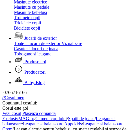
Masinute electrice
Masinute cu pedale
Masinute bebelusi
Trotinete copii
Triciclete copii
Biciclete copii
Jucarii de exterior
Toate - Jucarii de exterior
Vizualizare
Casute si locuri de joaca
Tobogane si leagane
Produse noi
Producatori
Baby-Blog
0766716166
0
Cosul meu
Continutul cosului:
Cosul este gol
Vezi cosul
Plaseaza comanda
ExclusivMAG.ro
/
Camera copilului
/
Spatii de joaca
/
Leagane si
balansoare
/
Leagane si balansoare Appekids
/
Leagane si balansoare
Crem
/
Leagan electric pentru bebelusi, cu spatar reglabil si senzor de