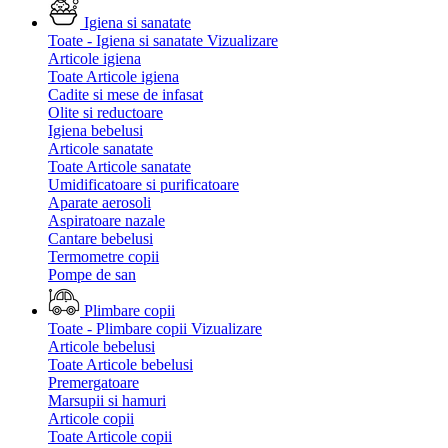
Igiena si sanatate
Toate - Igiena si sanatate
Vizualizare
Articole igiena
Toate Articole igiena
Cadite si mese de infasat
Olite si reductoare
Igiena bebelusi
Articole sanatate
Toate Articole sanatate
Umidificatoare si purificatoare
Aparate aerosoli
Aspiratoare nazale
Cantare bebelusi
Termometre copii
Pompe de san
Plimbare copii
Toate - Plimbare copii
Vizualizare
Articole bebelusi
Toate Articole bebelusi
Premergatoare
Marsupii si hamuri
Articole copii
Toate Articole copii