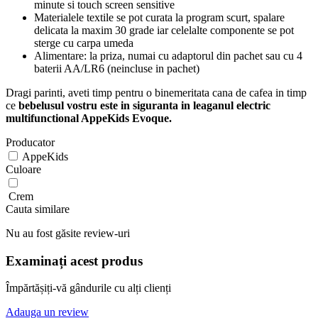
minute si touch screen sensitive
Materialele textile se pot curata la program scurt, spalare
delicata la maxim 30 grade iar celelalte componente se pot
sterge cu carpa umeda
Alimentare: la priza, numai cu adaptorul din pachet sau cu 4
baterii AA/LR6 (neincluse in pachet)
Dragi parinti, aveti timp pentru o binemeritata cana de cafea in timp
ce
bebelusul vostru este in siguranta in leaganul electric
multifunctional AppeKids Evoque.
Producator
AppeKids
Culoare
Crem
Cauta similare
Nu au fost găsite review-uri
Examinați acest produs
Împărtășiți-vă gândurile cu alți clienți
Adauga un review