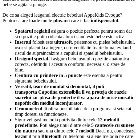
bebe se agita si plange.
De ce sa alegeti leaganul electric bebelusi AppeKids Evoque?
Pentru ca are foarte multe
plus-uri
care il fac
indispensabil
:
Spatarul reglabil
asigura o pozitie perfecta pentru somn dar
si o pozitie putin ridicata atunci cand este bebe este activ.
Insertul
folosit este
ultrasoft
, prietenos cu pielea bebelusului,
usor si placut la atingere, cu o ventilatie foarte buna, evitand
riscul de supraincalzire a capului si spatelui bebelusului.
Designul special
ii asigura bebelusului o pozitie anatomica
corecta, oferindu-i acestuia confortul necesar si o stare de
bine.
Centura cu prindere in 5 puncte
este esentiala pentru
siguranta bebelusului.
Versatil, usor de montat si demontat, il poti
transporta
Capotina extensibila il va proteja de razele
soarelui iar plasa de protectie il va apara de orice musafir
nepoftit din mediul inconjurator.
Cronometrul
iti ofera posibilitatea de a programa si seta cat
timp doresti sa functioneze.
Sigur vei gasi melodia potrivita dintre cele
12 melodii
predefinite.
Poti alege unul dintre cele
5 cantecele cu sunete
din natura
sau una dintre cele
7 melodii
Daca nu, conecteaza
leaganul prin
Bluetooth
cu telefonul si alege melodia pe care