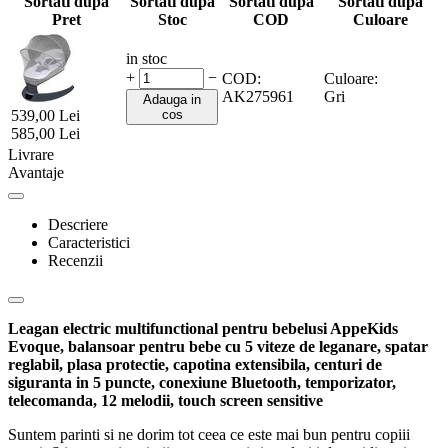
Sortati dupa
Sortati dupa
Sortati dupa
Sortati dupa
Pret
Stoc
COD
Culoare
in stoc
+
−
COD:
Culoare:
AK275961
Gri
Adauga in
539,00
Lei
cos
585,00
Lei
Livrare
Avantaje
Descriere
Caracteristici
Recenzii
Leagan electric multifunctional pentru bebelusi AppeKids
Evoque, balansoar pentru bebe cu 5 viteze de leganare, spatar
reglabil, plasa protectie, capotina extensibila, centuri de
siguranta in 5 puncte, conexiune Bluetooth, temporizator,
telecomanda, 12 melodii, touch screen sensitive
Suntem parinti si ne dorim tot ceea ce este mai bun pentru copiii