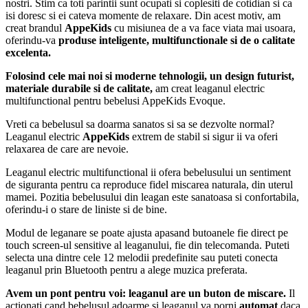
nostri. Stim ca toti parintii sunt ocupati si coplesiti de cotidian si ca
isi doresc si ei cateva momente de relaxare. Din acest motiv, am
creat brandul
AppeKids
cu misiunea de a va face viata mai usoara,
oferindu-va
produse inteligente, multifunctionale si de o calitate
excelenta.
Folosind cele mai noi si moderne tehnologii, un design futurist,
materiale durabile si de calitate,
am creat leaganul electric
multifunctional pentru bebelusi AppeKids Evoque.
Vreti ca bebelusul sa doarma sanatos si sa se dezvolte normal?
Leaganul electric
AppeKids
extrem de stabil si sigur ii va oferi
relaxarea de care are nevoie.
Leaganul electric multifunctional ii ofera bebelusului un sentiment
de siguranta pentru ca reproduce fidel miscarea naturala, din uterul
mamei. Pozitia bebelusului din leagan este sanatoasa si confortabila,
oferindu-i o stare de liniste si de bine.
Modul de leganare se poate ajusta apasand butoanele fie direct pe
touch screen-ul sensitive al leaganului, fie din telecomanda. Puteti
selecta una dintre cele 12 melodii predefinite sau puteti conecta
leaganul prin Bluetooth pentru a alege muzica preferata.
Avem un pont pentru voi: leaganul are un buton de miscare.
Il
actionati cand bebelusul adoarme si leaganul va porni
automat
daca