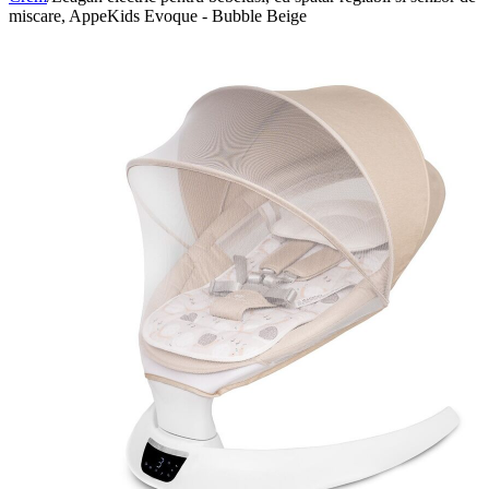
miscare, AppeKids Evoque - Bubble Beige