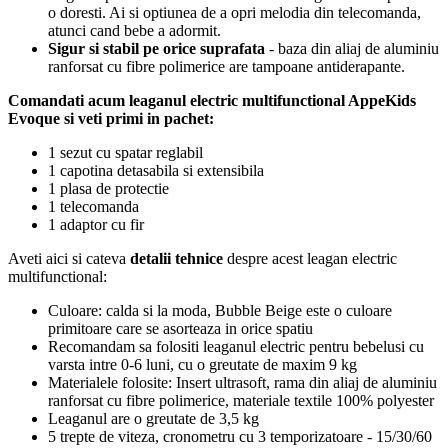
o doresti. Ai si optiunea de a opri melodia din telecomanda,
atunci cand bebe a adormit.
Sigur si stabil pe orice suprafata
- baza din aliaj de aluminiu
ranforsat cu fibre polimerice are tampoane antiderapante.
Comandati acum leaganul electric multifunctional AppeKids
Evoque si veti primi in pachet:
1 sezut cu spatar reglabil
1 capotina detasabila si extensibila
1 plasa de protectie
1 telecomanda
1 adaptor cu fir
Aveti aici si cateva
detalii tehnice
despre acest leagan electric
multifunctional:
Culoare: calda si la moda, Bubble Beige este o culoare
primitoare care se asorteaza in orice spatiu
Recomandam sa folositi leaganul electric pentru bebelusi cu
varsta intre 0-6 luni, cu o greutate de maxim 9 kg
Materialele folosite: Insert ultrasoft, rama din aliaj de aluminiu
ranforsat cu fibre polimerice, materiale textile 100% polyester
Leaganul are o greutate de 3,5 kg
5 trepte de viteza, cronometru cu 3 temporizatoare - 15/30/60