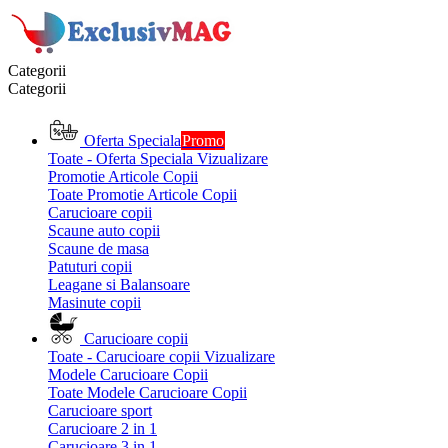
Categorii
Categorii
Oferta Speciala
Promo
Toate - Oferta Speciala
Vizualizare
Promotie Articole Copii
Toate Promotie Articole Copii
Carucioare copii
Scaune auto copii
Scaune de masa
Patuturi copii
Leagane si Balansoare
Masinute copii
Carucioare copii
Toate - Carucioare copii
Vizualizare
Modele Carucioare Copii
Toate Modele Carucioare Copii
Carucioare sport
Carucioare 2 in 1
Carucioare 3 in 1