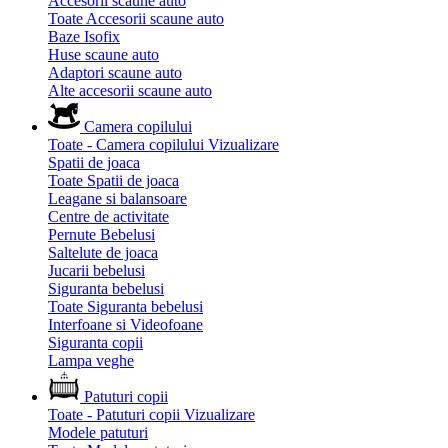
Accesorii scaune auto
Toate Accesorii scaune auto
Baze Isofix
Huse scaune auto
Adaptori scaune auto
Alte accesorii scaune auto
Camera copilului
Toate - Camera copilului
Vizualizare
Spatii de joaca
Toate Spatii de joaca
Leagane si balansoare
Centre de activitate
Pernute Bebelusi
Saltelute de joaca
Jucarii bebelusi
Siguranta bebelusi
Toate Siguranta bebelusi
Interfoane si Videofoane
Siguranta copii
Lampa veghe
Patuturi copii
Toate - Patuturi copii
Vizualizare
Modele patuturi