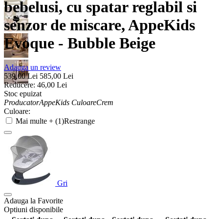
bebelusi, cu spatar reglabil si
senzor de miscare, AppeKids
Evoque - Bubble Beige
Adauga un review
539,00
Lei
585,00
Lei
Reducere:
46,00
Lei
Stoc epuizat
Producator
AppeKids
Culoare
Crem
Culoare:
Mai multe + (1)
Restrange
Gri
Adauga la Favorite
Optiuni disponibile