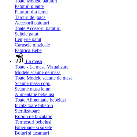
Toate Modele patuturi
Patuturi pliante
Patuturi din lemn
Tarcuri de joaca
Accesorii patuturi
Toate Accesorii patuturi
Saltele patut
Lenjerie patut
Carusele muzicale
Paturica Bebe
La masa
Toate - La masa
Vizualizare
Modele scaune de masa
Toate Modele scaune de masa
Scaune masa copii
Scaune masa lemn
Alimentatie bebelusi
Toate Alimentatie bebelusi
Incalzitoare biberon
Sterilizatoare
Roboti de bucatarie
Termosuri bebelusi
Biberoane si suzete
Boluri si tacamuri