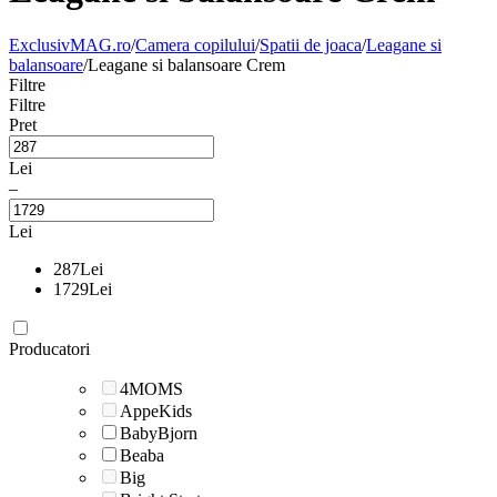
ExclusivMAG.ro
/
Camera copilului
/
Spatii de joaca
/
Leagane si
balansoare
/
Leagane si balansoare Crem
Filtre
Filtre
Pret
Lei
–
Lei
287
Lei
1729
Lei
Producatori
4MOMS
AppeKids
BabyBjorn
Beaba
Big