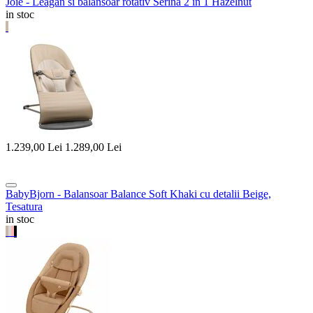
Joie - Leagan si balansoar rotativ Serina 2 in 1 Hazelnut
in stoc
1.239,00
Lei
1.289,00
Lei
BabyBjorn - Balansoar Balance Soft Khaki cu detalii Beige,
Tesatura
in stoc