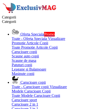
Categorii
Categorii
Oferta Speciala
Promo
Toate - Oferta Speciala
Vizualizare
Promotie Articole Copii
Toate Promotie Articole Copii
Carucioare copii
Scaune auto copii
Scaune de masa
Patuturi copii
Leagane si Balansoare
Masinute copii
Carucioare copii
Toate - Carucioare copii
Vizualizare
Modele Carucioare Copii
Toate Modele Carucioare Copii
Carucioare sport
Carucioare 2 in 1
Carucioare 3 in 1