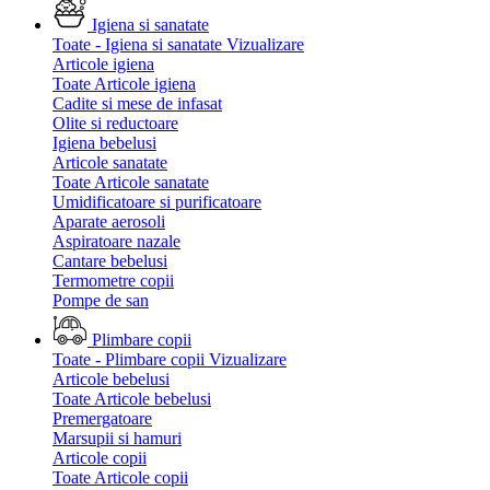
Igiena si sanatate
Toate - Igiena si sanatate
Vizualizare
Articole igiena
Toate Articole igiena
Cadite si mese de infasat
Olite si reductoare
Igiena bebelusi
Articole sanatate
Toate Articole sanatate
Umidificatoare si purificatoare
Aparate aerosoli
Aspiratoare nazale
Cantare bebelusi
Termometre copii
Pompe de san
Plimbare copii
Toate - Plimbare copii
Vizualizare
Articole bebelusi
Toate Articole bebelusi
Premergatoare
Marsupii si hamuri
Articole copii
Toate Articole copii