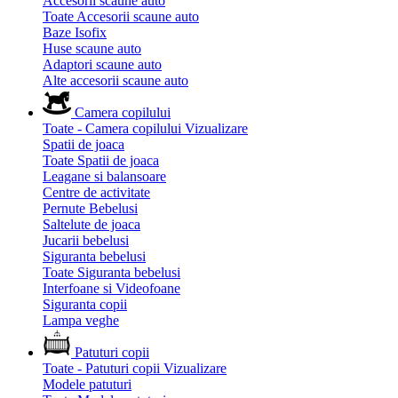
Accesorii scaune auto
Toate Accesorii scaune auto
Baze Isofix
Huse scaune auto
Adaptori scaune auto
Alte accesorii scaune auto
Camera copilului
Toate - Camera copilului
Vizualizare
Spatii de joaca
Toate Spatii de joaca
Leagane si balansoare
Centre de activitate
Pernute Bebelusi
Saltelute de joaca
Jucarii bebelusi
Siguranta bebelusi
Toate Siguranta bebelusi
Interfoane si Videofoane
Siguranta copii
Lampa veghe
Patuturi copii
Toate - Patuturi copii
Vizualizare
Modele patuturi