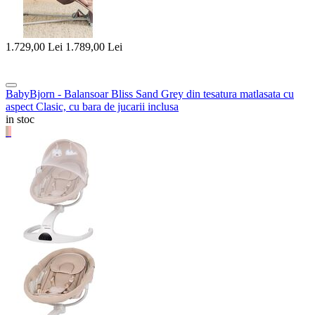
1.729,00
Lei
1.789,00
Lei
BabyBjorn - Balansoar Bliss Sand Grey din tesatura matlasata cu
aspect Clasic, cu bara de jucarii inclusa
in stoc