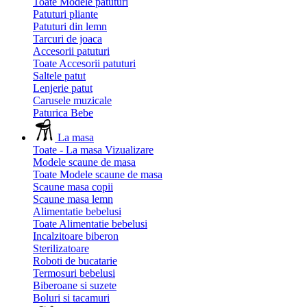
Toate Modele patuturi
Patuturi pliante
Patuturi din lemn
Tarcuri de joaca
Accesorii patuturi
Toate Accesorii patuturi
Saltele patut
Lenjerie patut
Carusele muzicale
Paturica Bebe
La masa
Toate - La masa
Vizualizare
Modele scaune de masa
Toate Modele scaune de masa
Scaune masa copii
Scaune masa lemn
Alimentatie bebelusi
Toate Alimentatie bebelusi
Incalzitoare biberon
Sterilizatoare
Roboti de bucatarie
Termosuri bebelusi
Biberoane si suzete
Boluri si tacamuri