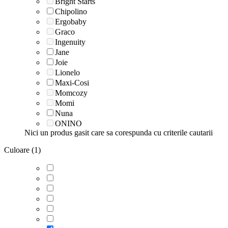
Bright Starts
Chipolino
Ergobaby
Graco
Ingenuity
Jane
Joie
Lionelo
Maxi-Cosi
Momcozy
Momi
Nuna
ONINO
Nici un produs gasit care sa corespunda cu criterile cautarii
Culoare (1)