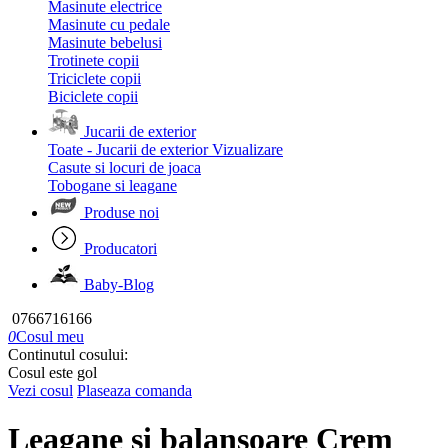
Masinute electrice
Masinute cu pedale
Masinute bebelusi
Trotinete copii
Triciclete copii
Biciclete copii
Jucarii de exterior
Toate - Jucarii de exterior
Vizualizare
Casute si locuri de joaca
Tobogane si leagane
Produse noi
Producatori
Baby-Blog
0766716166
0
Cosul meu
Continutul cosului:
Cosul este gol
Vezi cosul
Plaseaza comanda
Leagane si balansoare Crem