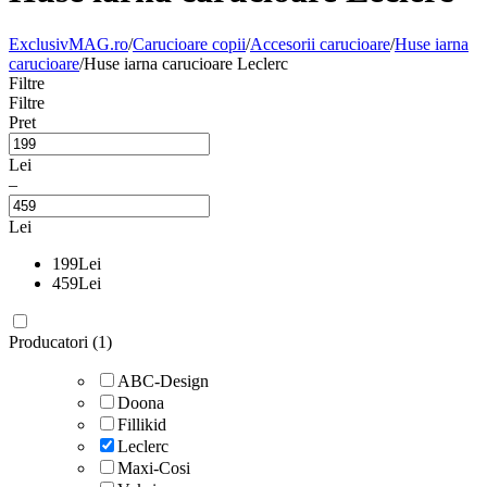
ExclusivMAG.ro
/
Carucioare copii
/
Accesorii carucioare
/
Huse iarna
carucioare
/
Huse iarna carucioare Leclerc
Filtre
Filtre
Pret
Lei
–
Lei
199
Lei
459
Lei
Producatori (1)
ABC-Design
Doona
Fillikid
Leclerc
Maxi-Cosi