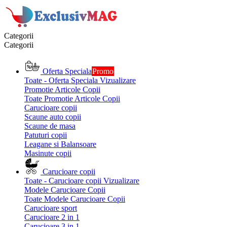
Categorii
Categorii
Oferta Speciala
Promo
Toate - Oferta Speciala
Vizualizare
Promotie Articole Copii
Toate Promotie Articole Copii
Carucioare copii
Scaune auto copii
Scaune de masa
Patuturi copii
Leagane si Balansoare
Masinute copii
Carucioare copii
Toate - Carucioare copii
Vizualizare
Modele Carucioare Copii
Toate Modele Carucioare Copii
Carucioare sport
Carucioare 2 in 1
Carucioare 3 in 1