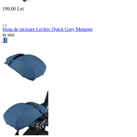
199,00
Lei
Husa de picioare Leclerc Quick Grey Melange
in stoc