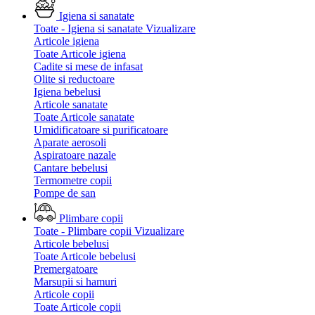
Igiena si sanatate
Toate - Igiena si sanatate
Vizualizare
Articole igiena
Toate Articole igiena
Cadite si mese de infasat
Olite si reductoare
Igiena bebelusi
Articole sanatate
Toate Articole sanatate
Umidificatoare si purificatoare
Aparate aerosoli
Aspiratoare nazale
Cantare bebelusi
Termometre copii
Pompe de san
Plimbare copii
Toate - Plimbare copii
Vizualizare
Articole bebelusi
Toate Articole bebelusi
Premergatoare
Marsupii si hamuri
Articole copii
Toate Articole copii