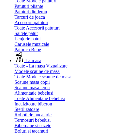
Toate Modele patuturi
Patuturi pliante
Patuturi din lemn
Tarcuri de joaca
Accesorii patuturi
Toate Accesorii patuturi
Saltele patut
Lenjerie patut
Carusele muzicale
Paturica Bebe
La masa
Toate - La masa
Vizualizare
Modele scaune de masa
Toate Modele scaune de masa
Scaune masa copii
Scaune masa lemn
Alimentatie bebelusi
Toate Alimentatie bebelusi
Incalzitoare biberon
Sterilizatoare
Roboti de bucatarie
Termosuri bebelusi
Biberoane si suzete
Boluri si tacamuri