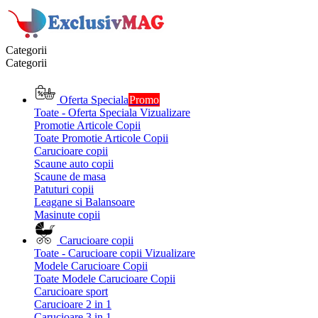
Categorii
Categorii
Oferta Speciala
Promo
Toate - Oferta Speciala
Vizualizare
Promotie Articole Copii
Toate Promotie Articole Copii
Carucioare copii
Scaune auto copii
Scaune de masa
Patuturi copii
Leagane si Balansoare
Masinute copii
Carucioare copii
Toate - Carucioare copii
Vizualizare
Modele Carucioare Copii
Toate Modele Carucioare Copii
Carucioare sport
Carucioare 2 in 1
Carucioare 3 in 1