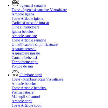
Igiena si sanatate
Toate - Igiena si sanatate
Vizualizare
Articole igiena
Toate Articole igiena
Cadite si mese de infasat
Olite si reductoare
Igiena bebelusi
Articole sanatate
Toate Articole sanatate
Umidificatoare si purificatoare
Aparate aerosoli
Aspiratoare nazale
Cantare bebelusi
Termometre copii
Pompe de san
Plimbare copii
Toate - Plimbare copii
Vizualizare
Articole bebelusi
Toate Articole bebelusi
Premergatoare
Marsupii si hamuri
Articole copii
Toate Articole copii