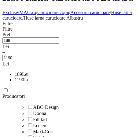
ExclusivMAG.ro
/
Carucioare copii
/
Accesorii carucioare
/
Huse iarna
carucioare
/
Huse iarna carucioare Albastru
Filtre
Filtre
Pret
Lei
–
Lei
189
Lei
1190
Lei
Producatori
ABC-Design
Doona
Fillikid
Leclerc
Maxi-Cosi