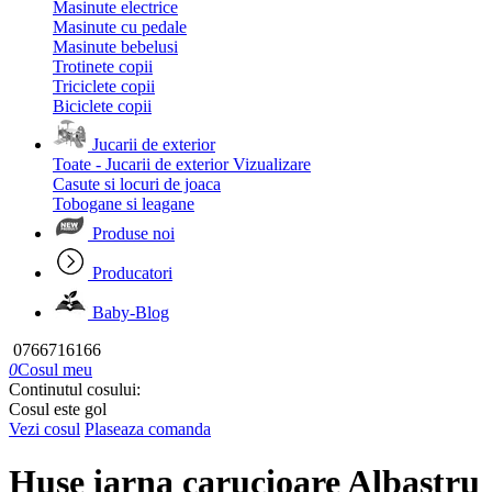
Masinute electrice
Masinute cu pedale
Masinute bebelusi
Trotinete copii
Triciclete copii
Biciclete copii
Jucarii de exterior
Toate - Jucarii de exterior
Vizualizare
Casute si locuri de joaca
Tobogane si leagane
Produse noi
Producatori
Baby-Blog
0766716166
0
Cosul meu
Continutul cosului:
Cosul este gol
Vezi cosul
Plaseaza comanda
Huse iarna carucioare Albastru