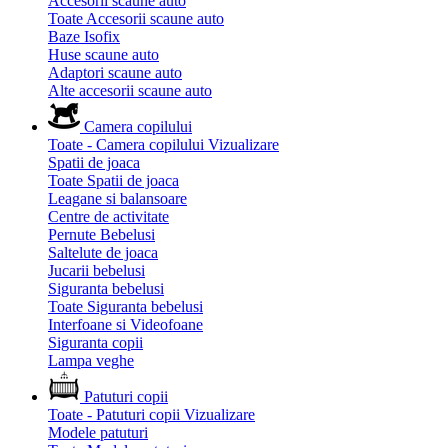
Accesorii scaune auto
Toate Accesorii scaune auto
Baze Isofix
Huse scaune auto
Adaptori scaune auto
Alte accesorii scaune auto
Camera copilului
Toate - Camera copilului
Vizualizare
Spatii de joaca
Toate Spatii de joaca
Leagane si balansoare
Centre de activitate
Pernute Bebelusi
Saltelute de joaca
Jucarii bebelusi
Siguranta bebelusi
Toate Siguranta bebelusi
Interfoane si Videofoane
Siguranta copii
Lampa veghe
Patuturi copii
Toate - Patuturi copii
Vizualizare
Modele patuturi