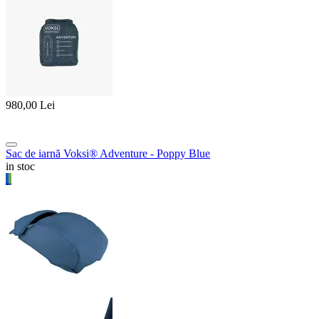
980,00
Lei
Sac de iarnă Voksi® Adventure - Poppy Blue
in stoc