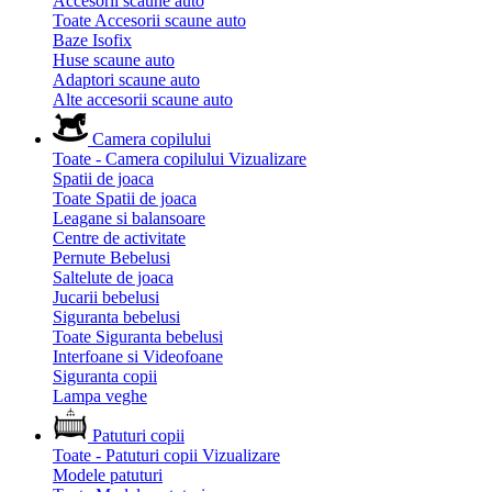
Accesorii scaune auto
Toate Accesorii scaune auto
Baze Isofix
Huse scaune auto
Adaptori scaune auto
Alte accesorii scaune auto
Camera copilului
Toate - Camera copilului
Vizualizare
Spatii de joaca
Toate Spatii de joaca
Leagane si balansoare
Centre de activitate
Pernute Bebelusi
Saltelute de joaca
Jucarii bebelusi
Siguranta bebelusi
Toate Siguranta bebelusi
Interfoane si Videofoane
Siguranta copii
Lampa veghe
Patuturi copii
Toate - Patuturi copii
Vizualizare
Modele patuturi