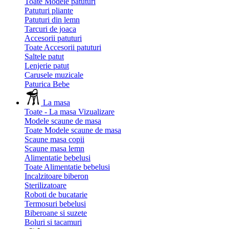
Toate Modele patuturi
Patuturi pliante
Patuturi din lemn
Tarcuri de joaca
Accesorii patuturi
Toate Accesorii patuturi
Saltele patut
Lenjerie patut
Carusele muzicale
Paturica Bebe
La masa
Toate - La masa
Vizualizare
Modele scaune de masa
Toate Modele scaune de masa
Scaune masa copii
Scaune masa lemn
Alimentatie bebelusi
Toate Alimentatie bebelusi
Incalzitoare biberon
Sterilizatoare
Roboti de bucatarie
Termosuri bebelusi
Biberoane si suzete
Boluri si tacamuri