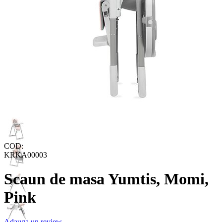
COD:
KRKA00003
Scaun de masa Yumtis, Momi,
Pink
Adauga un review