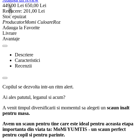
449,00
Lei
650,00
Lei
Reducere:
201,00
Lei
Stoc epuizat
Producator
Momi
Culoare
Roz
Adauga la Favorite
Livrare
Avantaje
Descriere
Caracteristici
Recenzii
Copilul se dezvolta intr-un ritm alert.
Ai ales patutul, leganul si acum?
A venit timpul diversificarii si momentul sa alegeti un
scaun inalt
pentru masa.
Avem un scaun pentru tine care este ideal pentru aceasta etapa
importanta din viata ta: MoMi YUMTIS - un scaun perfect
pentru copil si pentru parinte.