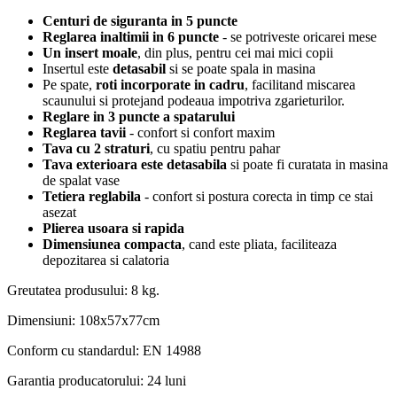
Centuri de siguranta in 5 puncte
Reglarea inaltimii in 6 puncte
- se potriveste oricarei mese
Un insert moale
, din plus, pentru cei mai mici copii
Insertul este
detasabil
si se poate spala in masina
Pe spate,
roti incorporate in cadru
, facilitand miscarea
scaunului si protejand podeaua impotriva zgarieturilor.
Reglare in 3 puncte a spatarului
Reglarea tavii
- confort si confort maxim
Tava cu 2 straturi
, cu spatiu pentru pahar
Tava exterioara este detasabila
si poate fi curatata in masina
de spalat vase
Tetiera reglabila
- confort si postura corecta in timp ce stai
asezat
Plierea usoara si rapida
Dimensiunea compacta
, cand este pliata, faciliteaza
depozitarea si calatoria
Greutatea produsului: 8 kg.
Dimensiuni: 108x57x77cm
Conform cu standardul: EN 14988
Garantia producatorului: 24 luni