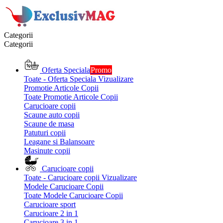
Categorii
Categorii
Oferta Speciala
Promo
Toate - Oferta Speciala
Vizualizare
Promotie Articole Copii
Toate Promotie Articole Copii
Carucioare copii
Scaune auto copii
Scaune de masa
Patuturi copii
Leagane si Balansoare
Masinute copii
Carucioare copii
Toate - Carucioare copii
Vizualizare
Modele Carucioare Copii
Toate Modele Carucioare Copii
Carucioare sport
Carucioare 2 in 1
Carucioare 3 in 1