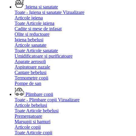
Igiena si sanatate
Toate - Igiena si sanatate
Vizualizare
Articole igiena
Toate Articole igiena
Cadite si mese de infasat
Olite si reductoare
Igiena bebelusi
Articole sanatate
Toate Articole sanatate
Umidificatoare si purificatoare
Aparate aerosoli
Aspiratoare nazale
Cantare bebelusi
Termometre copii
Pompe de san
Plimbare copii
Toate - Plimbare copii
Vizualizare
Articole bebelusi
Toate Articole bebelusi
Premergatoare
Marsupii si hamuri
Articole copii
Toate Articole copii