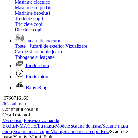
Masinute electrice
Masinute cu pedale
Masinute bebelusi
Trotinete copii
Triciclete copii
Biciclete copii
Jucarii de exterior
Toate - Jucarii de exterior
Vizualizare
Casute si locuri de joaca
Tobogane si leagane
Produse noi
Producatori
Baby-Blog
0766716166
0
Cosul meu
Continutul cosului:
Cosul este gol
Vezi cosul
Plaseaza comanda
ExclusivMAG.ro
/
La masa
/
Modele scaune de masa
/
Scaune masa
copii
/
Scaune masa copii Momi
/
Scaune masa copii Roz
/
Scaun de
masa Yumtis, Momi, Pink