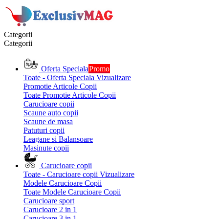
Categorii
Categorii
Oferta Speciala
Promo
Toate - Oferta Speciala
Vizualizare
Promotie Articole Copii
Toate Promotie Articole Copii
Carucioare copii
Scaune auto copii
Scaune de masa
Patuturi copii
Leagane si Balansoare
Masinute copii
Carucioare copii
Toate - Carucioare copii
Vizualizare
Modele Carucioare Copii
Toate Modele Carucioare Copii
Carucioare sport
Carucioare 2 in 1
Carucioare 3 in 1