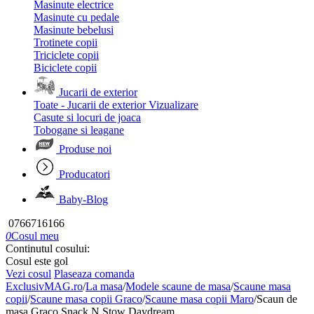
Masinute electrice
Masinute cu pedale
Masinute bebelusi
Trotinete copii
Triciclete copii
Biciclete copii
Jucarii de exterior
Toate - Jucarii de exterior
Vizualizare
Casute si locuri de joaca
Tobogane si leagane
Produse noi
Producatori
Baby-Blog
0766716166
0
Cosul meu
Continutul cosului:
Cosul este gol
Vezi cosul
Plaseaza comanda
ExclusivMAG.ro
/
La masa
/
Modele scaune de masa
/
Scaune masa
copii
/
Scaune masa copii Graco
/
Scaune masa copii Maro
/
Scaun de
masa Graco Snack N Stow Daydream