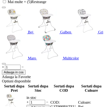
Mai multe + (5)
Restrange
Bej
Galben
Gri
Maro
Multicolor
+
−
Adauga in cos
Adauga la Favorite
Optiuni disponibile
Sortati dupa
Sortati dupa
Sortati dupa
Sortati dupa
Pret
Stoc
COD
Culoare
in stoc
+
−
COD:
Culoare:
G3T999BSTEU
Bej