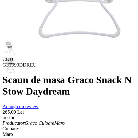
COD:
G3T999DDREU
Scaun de masa Graco Snack N
Stow Daydream
Adauga un review
265,00
Lei
in stoc
Producator
Graco
Culoare
Maro
Culoare:
Maro