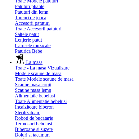
Toate Modele patuturi
Patuturi pliante
Patuturi din lemn
Tarcuri de joaca
Accesorii patuturi
Toate Accesorii patuturi
Saltele patut
Lenjerie patut
Carusele muzicale
Paturica Bebe
La masa
Toate - La masa
Vizualizare
Modele scaune de masa
Toate Modele scaune de masa
Scaune masa copii
Scaune masa lemn
Alimentatie bebelusi
Toate Alimentatie bebelusi
Incalzitoare biberon
Sterilizatoare
Roboti de bucatarie
Termosuri bebelusi
Biberoane si suzete
Boluri si tacamuri