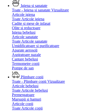
Igiena si sanatate
Toate - Igiena si sanatate
Vizualizare
Articole igiena
Toate Articole igiena
Cadite si mese de infasat
Olite si reductoare
Igiena bebelusi
Articole sanatate
Toate Articole sanatate
Umidificatoare si purificatoare
Aparate aerosoli
Aspiratoare nazale
Cantare bebelusi
Termometre copii
Pompe de san
Plimbare copii
Toate - Plimbare copii
Vizualizare
Articole bebelusi
Toate Articole bebelusi
Premergatoare
Marsupii si hamuri
Articole copii
Toate Articole copii