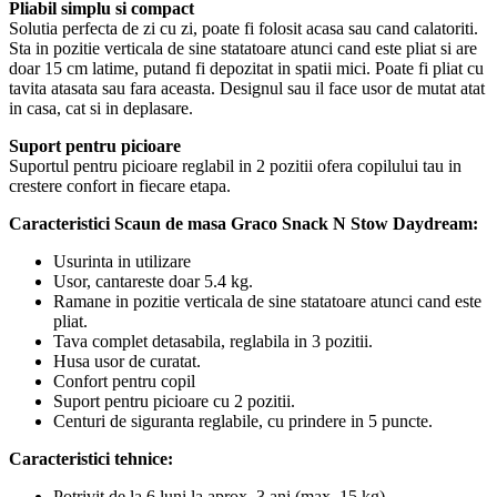
Pliabil simplu si compact
Solutia perfecta de zi cu zi, poate fi folosit acasa sau cand calatoriti.
Sta in pozitie verticala de sine statatoare atunci cand este pliat si are
doar 15 cm latime, putand fi depozitat in spatii mici. Poate fi pliat cu
tavita atasata sau fara aceasta. Designul sau il face usor de mutat atat
in casa, cat si in deplasare.
Suport pentru picioare
Suportul pentru picioare reglabil in 2 pozitii ofera copilului tau in
crestere confort in fiecare etapa.
Caracteristici Scaun de masa Graco Snack N Stow Daydream:
Usurinta in utilizare
Usor, cantareste doar 5.4 kg.
Ramane in pozitie verticala de sine statatoare atunci cand este
pliat.
Tava complet detasabila, reglabila in 3 pozitii.
Husa usor de curatat.
Confort pentru copil
Suport pentru picioare cu 2 pozitii.
Centuri de siguranta reglabile, cu prindere in 5 puncte.
Caracteristici tehnice:
Potrivit de la 6 luni la aprox. 3 ani (max. 15 kg).