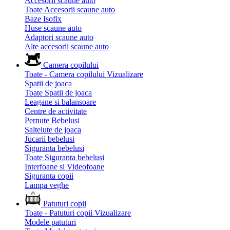
Accesorii scaune auto
Toate Accesorii scaune auto
Baze Isofix
Huse scaune auto
Adaptori scaune auto
Alte accesorii scaune auto
Camera copilului
Toate - Camera copilului
Vizualizare
Spatii de joaca
Toate Spatii de joaca
Leagane si balansoare
Centre de activitate
Pernute Bebelusi
Saltelute de joaca
Jucarii bebelusi
Siguranta bebelusi
Toate Siguranta bebelusi
Interfoane si Videofoane
Siguranta copii
Lampa veghe
Patuturi copii
Toate - Patuturi copii
Vizualizare
Modele patuturi