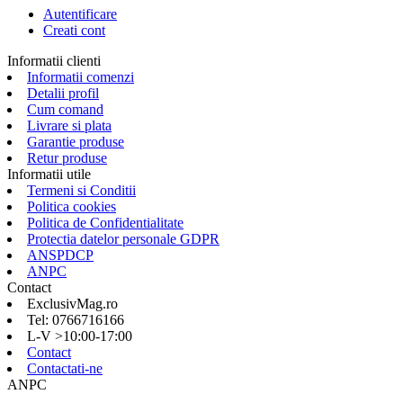
Autentificare
Creati cont
Informatii clienti
Informatii comenzi
Detalii profil
Cum comand
Livrare si plata
Garantie produse
Retur produse
Informatii utile
Termeni si Conditii
Politica cookies
Politica de Confidentialitate
Protectia datelor personale GDPR
ANSPDCP
ANPC
Contact
ExclusivMag.ro
Tel: 0766716166
L-V >10:00-17:00
Contact
Contactati-ne
ANPC