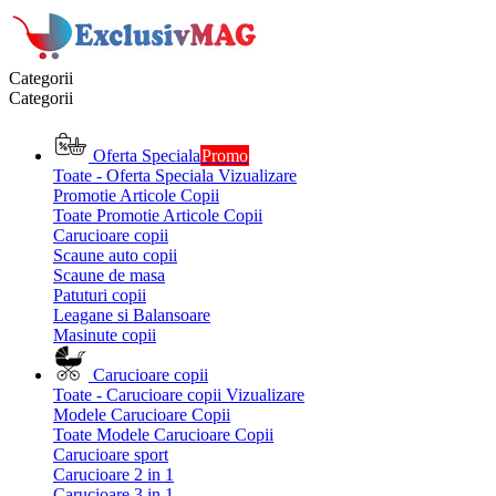
Categorii
Categorii
Oferta Speciala
Promo
Toate - Oferta Speciala
Vizualizare
Promotie Articole Copii
Toate Promotie Articole Copii
Carucioare copii
Scaune auto copii
Scaune de masa
Patuturi copii
Leagane si Balansoare
Masinute copii
Carucioare copii
Toate - Carucioare copii
Vizualizare
Modele Carucioare Copii
Toate Modele Carucioare Copii
Carucioare sport
Carucioare 2 in 1
Carucioare 3 in 1