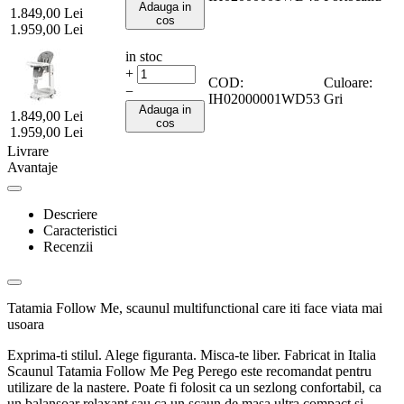
Adauga in
1.849,00
Lei
cos
1.959,00
Lei
in stoc
+
COD:
Culoare:
−
IH02000001WD53
Gri
Adauga in
1.849,00
Lei
cos
1.959,00
Lei
Livrare
Avantaje
Descriere
Caracteristici
Recenzii
Tatamia Follow Me, scaunul multifunctional care iti face viata mai
usoara
Exprima-ti stilul. Alege figuranta. Misca-te liber. Fabricat in Italia
Scaunul Tatamia Follow Me Peg Perego este recomandat pentru
utilizare de la nastere. Poate fi folosit ca un sezlong confortabil, ca
un balansoar relaxant sau ca un scaun de masa ultra compact si