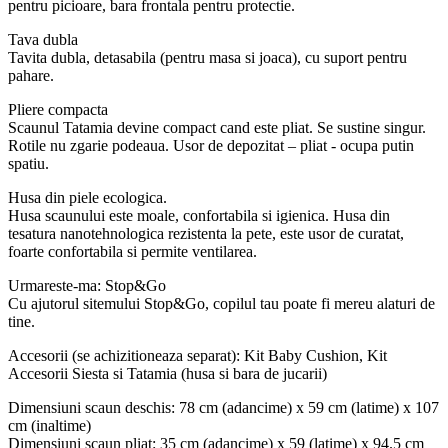
pentru picioare, bara frontala pentru protectie.
Tava dubla
Tavita dubla, detasabila (pentru masa si joaca), cu suport pentru
pahare.
Pliere compacta
Scaunul Tatamia devine compact cand este pliat. Se sustine singur.
Rotile nu zgarie podeaua. Usor de depozitat – pliat - ocupa putin
spatiu.
Husa din piele ecologica.
Husa scaunului este moale, confortabila si igienica. Husa din
tesatura nanotehnologica rezistenta la pete, este usor de curatat,
foarte confortabila si permite ventilarea.
Urmareste-ma: Stop&Go
Cu ajutorul sitemului Stop&Go, copilul tau poate fi mereu alaturi de
tine.
Accesorii (se achizitioneaza separat): Kit Baby Cushion, Kit
Accesorii Siesta si Tatamia (husa si bara de jucarii)
Dimensiuni scaun deschis: 78 cm (adancime) x 59 cm (latime) x 107
cm (inaltime)
Dimensiuni scaun pliat: 35 cm (adancime) x 59 (latime) x 94.5 cm