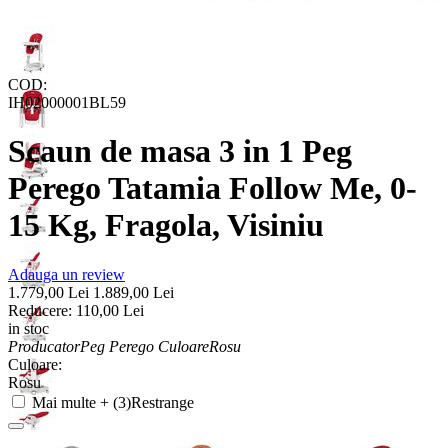
COD:
IH02000001BL59
Scaun de masa 3 in 1 Peg
Perego Tatamia Follow Me, 0-
15 Kg, Fragola, Visiniu
Adauga un review
1.779,00
Lei
1.889,00
Lei
Reducere:
110,00
Lei
in stoc
Producator
Peg Perego
Culoare
Rosu
Culoare:
Rosu
Mai multe + (3)
Restrange