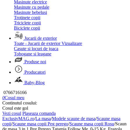
Masinute electrice
Masinute cu pedale
Masinute bebelusi
Trotinete copii
Triciclete copii
Biciclete copii
Jucarii de exterior
Toate - Jucarii de exterior
Vizualizare
Casute si locuri de joaca
Tobogane si leagane
Produse noi
Producatori
Baby-Blog
0766716166
0
Cosul meu
Continutul cosului:
Cosul este gol
Vezi cosul
Plaseaza comanda
ExclusivMAG.ro
/
La masa
/
Modele scaune de masa
/
Scaune masa
copii
/
Scaune masa copii Peg perego
/
Scaune masa copii Rosu
/
Scaun
de masa 3 in 1 Peg Perego Tatamia Follow Me, 0-15 Kg, Fragola,