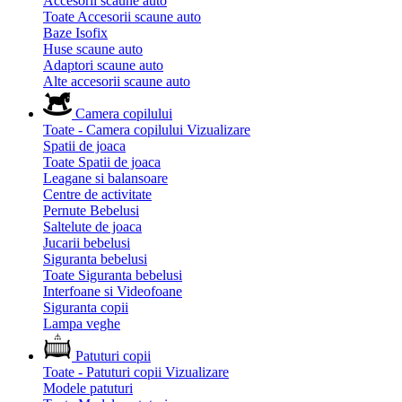
Accesorii scaune auto
Toate Accesorii scaune auto
Baze Isofix
Huse scaune auto
Adaptori scaune auto
Alte accesorii scaune auto
Camera copilului
Toate - Camera copilului
Vizualizare
Spatii de joaca
Toate Spatii de joaca
Leagane si balansoare
Centre de activitate
Pernute Bebelusi
Saltelute de joaca
Jucarii bebelusi
Siguranta bebelusi
Toate Siguranta bebelusi
Interfoane si Videofoane
Siguranta copii
Lampa veghe
Patuturi copii
Toate - Patuturi copii
Vizualizare
Modele patuturi