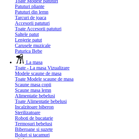
Toate Modele patuturi
Patuturi pliante
Patuturi din lemn
Tarcuri de joaca
Accesorii patuturi
Toate Accesorii patuturi
Saltele patut
Lenjerie patut
Carusele muzicale
Paturica Bebe
La masa
Toate - La masa
Vizualizare
Modele scaune de masa
Toate Modele scaune de masa
Scaune masa copii
Scaune masa lemn
Alimentatie bebelusi
Toate Alimentatie bebelusi
Incalzitoare biberon
Sterilizatoare
Roboti de bucatarie
Termosuri bebelusi
Biberoane si suzete
Boluri si tacamuri