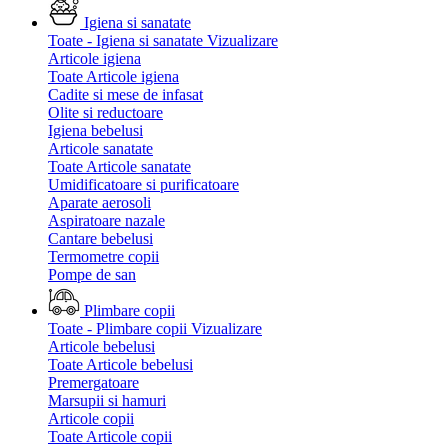
Igiena si sanatate
Toate - Igiena si sanatate
Vizualizare
Articole igiena
Toate Articole igiena
Cadite si mese de infasat
Olite si reductoare
Igiena bebelusi
Articole sanatate
Toate Articole sanatate
Umidificatoare si purificatoare
Aparate aerosoli
Aspiratoare nazale
Cantare bebelusi
Termometre copii
Pompe de san
Plimbare copii
Toate - Plimbare copii
Vizualizare
Articole bebelusi
Toate Articole bebelusi
Premergatoare
Marsupii si hamuri
Articole copii
Toate Articole copii