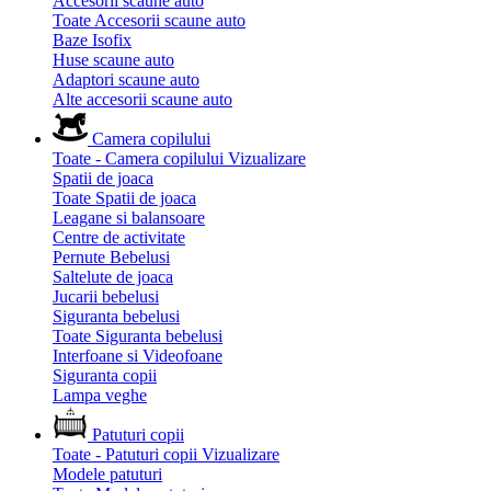
Accesorii scaune auto
Toate Accesorii scaune auto
Baze Isofix
Huse scaune auto
Adaptori scaune auto
Alte accesorii scaune auto
Camera copilului
Toate - Camera copilului
Vizualizare
Spatii de joaca
Toate Spatii de joaca
Leagane si balansoare
Centre de activitate
Pernute Bebelusi
Saltelute de joaca
Jucarii bebelusi
Siguranta bebelusi
Toate Siguranta bebelusi
Interfoane si Videofoane
Siguranta copii
Lampa veghe
Patuturi copii
Toate - Patuturi copii
Vizualizare
Modele patuturi