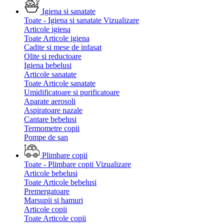
Igiena si sanatate
Toate - Igiena si sanatate
Vizualizare
Articole igiena
Toate Articole igiena
Cadite si mese de infasat
Olite si reductoare
Igiena bebelusi
Articole sanatate
Toate Articole sanatate
Umidificatoare si purificatoare
Aparate aerosoli
Aspiratoare nazale
Cantare bebelusi
Termometre copii
Pompe de san
Plimbare copii
Toate - Plimbare copii
Vizualizare
Articole bebelusi
Toate Articole bebelusi
Premergatoare
Marsupii si hamuri
Articole copii
Toate Articole copii