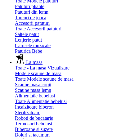
Toate Modele patuturi
Patuturi pliante
Patuturi din lemn
Tarcuri de joaca
Accesorii patuturi
Toate Accesorii patuturi
Saltele patut
Lenjerie patut
Carusele muzicale
Paturica Bebe
La masa
Toate - La masa
Vizualizare
Modele scaune de masa
Toate Modele scaune de masa
Scaune masa copii
Scaune masa lemn
Alimentatie bebelusi
Toate Alimentatie bebelusi
Incalzitoare biberon
Sterilizatoare
Roboti de bucatarie
Termosuri bebelusi
Biberoane si suzete
Boluri si tacamuri