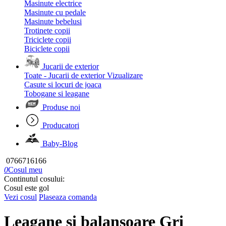
Masinute electrice
Masinute cu pedale
Masinute bebelusi
Trotinete copii
Triciclete copii
Biciclete copii
Jucarii de exterior
Toate - Jucarii de exterior
Vizualizare
Casute si locuri de joaca
Tobogane si leagane
Produse noi
Producatori
Baby-Blog
0766716166
0
Cosul meu
Continutul cosului:
Cosul este gol
Vezi cosul
Plaseaza comanda
Leagane si balansoare Gri