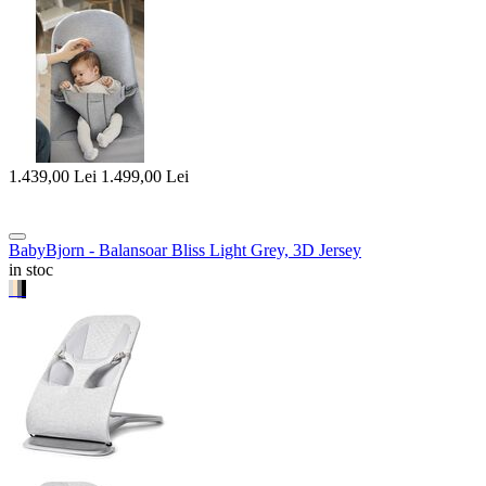
1.439,00
Lei
1.499,00
Lei
BabyBjorn - Balansoar Bliss Light Grey, 3D Jersey
in stoc