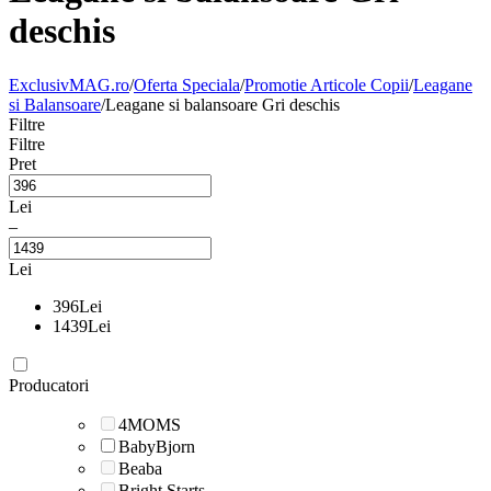
deschis
ExclusivMAG.ro
/
Oferta Speciala
/
Promotie Articole Copii
/
Leagane
si Balansoare
/
Leagane si balansoare Gri deschis
Filtre
Filtre
Pret
Lei
–
Lei
396
Lei
1439
Lei
Producatori
4MOMS
BabyBjorn
Beaba
Bright Starts