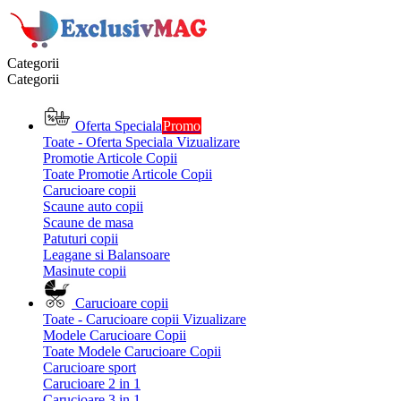
Categorii
Categorii
Oferta Speciala
Promo
Toate - Oferta Speciala
Vizualizare
Promotie Articole Copii
Toate Promotie Articole Copii
Carucioare copii
Scaune auto copii
Scaune de masa
Patuturi copii
Leagane si Balansoare
Masinute copii
Carucioare copii
Toate - Carucioare copii
Vizualizare
Modele Carucioare Copii
Toate Modele Carucioare Copii
Carucioare sport
Carucioare 2 in 1
Carucioare 3 in 1