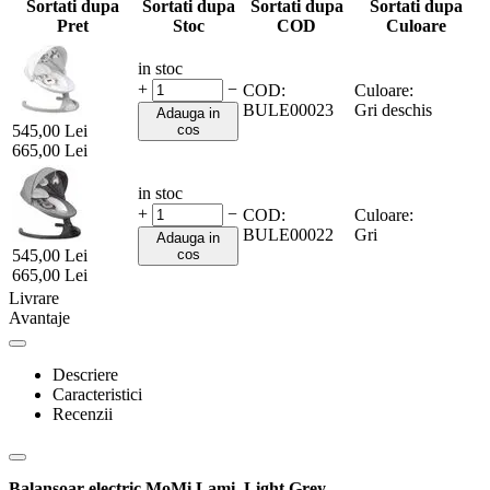
Sortati dupa
Sortati dupa
Sortati dupa
Sortati dupa
Pret
Stoc
COD
Culoare
in stoc
+
−
COD:
Culoare:
BULE00023
Gri deschis
Adauga in
545,00
Lei
cos
665,00
Lei
in stoc
+
−
COD:
Culoare:
BULE00022
Gri
Adauga in
545,00
Lei
cos
665,00
Lei
Livrare
Avantaje
Descriere
Caracteristici
Recenzii
Balansoar electric MoMi Lami, Light Grey