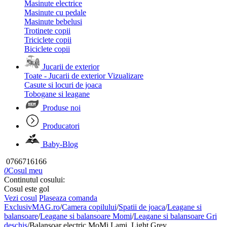
Masinute electrice
Masinute cu pedale
Masinute bebelusi
Trotinete copii
Triciclete copii
Biciclete copii
Jucarii de exterior
Toate - Jucarii de exterior
Vizualizare
Casute si locuri de joaca
Tobogane si leagane
Produse noi
Producatori
Baby-Blog
0766716166
0
Cosul meu
Continutul cosului:
Cosul este gol
Vezi cosul
Plaseaza comanda
ExclusivMAG.ro
/
Camera copilului
/
Spatii de joaca
/
Leagane si
balansoare
/
Leagane si balansoare Momi
/
Leagane si balansoare Gri
deschis
/
Balansoar electric MoMi Lami, Light Grey