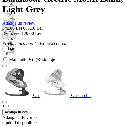
Light Grey
Adauga un review
545,00
Lei
665,00
Lei
Reducere:
120,00
Lei
in stoc
Producator
Momi
Culoare
Gri deschis
Culoare:
Gri deschis
Mai multe + (2)
Restrange
Gri
Gri deschis
+
−
Adauga in cos
Adauga la Favorite
Optiuni disponibile