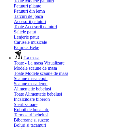
Toate Modele patuturi
Patuturi pliante
Patuturi din lemn
Tarcuri de joaca
Accesorii patuturi
Toate Accesorii patuturi
Saltele patut
Lenjerie patut
Carusele muzicale
Paturica Bebe
La masa
Toate - La masa
Vizualizare
Modele scaune de masa
Toate Modele scaune de masa
Scaune masa copii
Scaune masa lemn
Alimentatie bebelusi
Toate Alimentatie bebelusi
Incalzitoare biberon
Sterilizatoare
Roboti de bucatarie
Termosuri bebelusi
Biberoane si suzete
Boluri si tacamuri