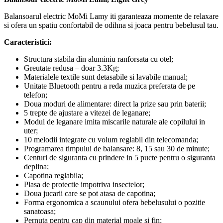
Balansoarul electric MoMi Lamy iti garanteaza momente de relaxare
si ofera un spatiu confortabil de odihna si joaca pentru bebelusul tau.
Caracteristici:
Structura stabila din aluminiu ranforsata cu otel;
Greutate redusa – doar 3.3Kg;
Materialele textile sunt detasabile si lavabile manual;
Unitate Bluetooth pentru a reda muzica preferata de pe
telefon;
Doua moduri de alimentare: direct la prize sau prin baterii;
5 trepte de ajustare a vitezei de leganare;
Modul de leganare imita miscarile naturale ale copilului in
uter;
10 melodii integrate cu volum reglabil din telecomanda;
Programarea timpului de balansare: 8, 15 sau 30 de minute;
Centuri de siguranta cu prindere in 5 pucte pentru o siguranta
deplina;
Capotina reglabila;
Plasa de protectie impotriva insectelor;
Doua jucarii care se pot atasa de capotina;
Forma ergonomica a scaunului ofera bebelusului o pozitie
sanatoasa;
Pernuta pentru cap din material moale si fin;