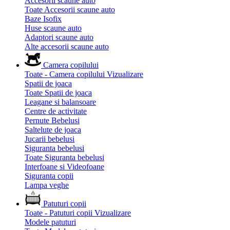
Accesorii scaune auto
Toate Accesorii scaune auto
Baze Isofix
Huse scaune auto
Adaptori scaune auto
Alte accesorii scaune auto
Camera copilului
Toate - Camera copilului
Vizualizare
Spatii de joaca
Toate Spatii de joaca
Leagane si balansoare
Centre de activitate
Pernute Bebelusi
Saltelute de joaca
Jucarii bebelusi
Siguranta bebelusi
Toate Siguranta bebelusi
Interfoane si Videofoane
Siguranta copii
Lampa veghe
Patuturi copii
Toate - Patuturi copii
Vizualizare
Modele patuturi