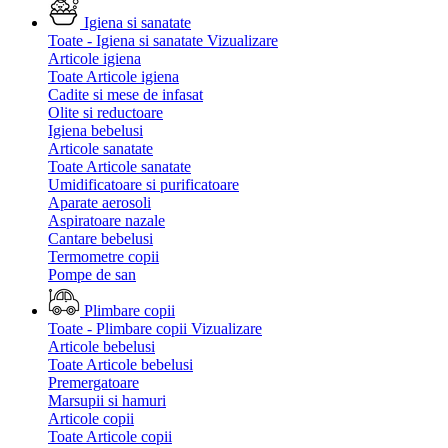
Igiena si sanatate
Toate - Igiena si sanatate
Vizualizare
Articole igiena
Toate Articole igiena
Cadite si mese de infasat
Olite si reductoare
Igiena bebelusi
Articole sanatate
Toate Articole sanatate
Umidificatoare si purificatoare
Aparate aerosoli
Aspiratoare nazale
Cantare bebelusi
Termometre copii
Pompe de san
Plimbare copii
Toate - Plimbare copii
Vizualizare
Articole bebelusi
Toate Articole bebelusi
Premergatoare
Marsupii si hamuri
Articole copii
Toate Articole copii