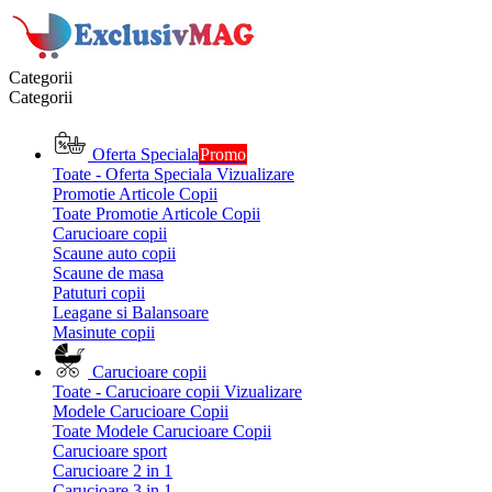
Categorii
Categorii
Oferta Speciala
Promo
Toate - Oferta Speciala
Vizualizare
Promotie Articole Copii
Toate Promotie Articole Copii
Carucioare copii
Scaune auto copii
Scaune de masa
Patuturi copii
Leagane si Balansoare
Masinute copii
Carucioare copii
Toate - Carucioare copii
Vizualizare
Modele Carucioare Copii
Toate Modele Carucioare Copii
Carucioare sport
Carucioare 2 in 1
Carucioare 3 in 1