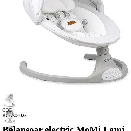
COD:
BULE00023
Balansoar electric MoMi Lami,