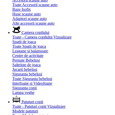
Accesorii scaune auto
Toate Accesorii scaune auto
Baze Isofix
Huse scaune auto
Adaptori scaune auto
Alte accesorii scaune auto
Camera copilului
Toate - Camera copilului
Vizualizare
Spatii de joaca
Toate Spatii de joaca
Leagane si balansoare
Centre de activitate
Pernute Bebelusi
Saltelute de joaca
Jucarii bebelusi
Siguranta bebelusi
Toate Siguranta bebelusi
Interfoane si Videofoane
Siguranta copii
Lampa veghe
Patuturi copii
Toate - Patuturi copii
Vizualizare
Modele patuturi