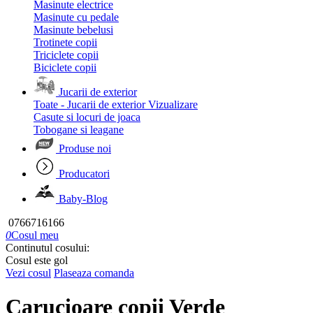
Masinute electrice
Masinute cu pedale
Masinute bebelusi
Trotinete copii
Triciclete copii
Biciclete copii
Jucarii de exterior
Toate - Jucarii de exterior
Vizualizare
Casute si locuri de joaca
Tobogane si leagane
Produse noi
Producatori
Baby-Blog
0766716166
0
Cosul meu
Continutul cosului:
Cosul este gol
Vezi cosul
Plaseaza comanda
Carucioare copii Verde