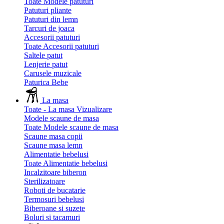
Toate Modele patuturi
Patuturi pliante
Patuturi din lemn
Tarcuri de joaca
Accesorii patuturi
Toate Accesorii patuturi
Saltele patut
Lenjerie patut
Carusele muzicale
Paturica Bebe
La masa
Toate - La masa
Vizualizare
Modele scaune de masa
Toate Modele scaune de masa
Scaune masa copii
Scaune masa lemn
Alimentatie bebelusi
Toate Alimentatie bebelusi
Incalzitoare biberon
Sterilizatoare
Roboti de bucatarie
Termosuri bebelusi
Biberoane si suzete
Boluri si tacamuri