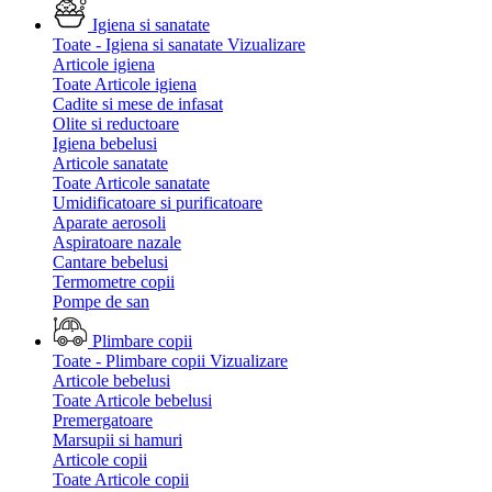
Igiena si sanatate
Toate - Igiena si sanatate
Vizualizare
Articole igiena
Toate Articole igiena
Cadite si mese de infasat
Olite si reductoare
Igiena bebelusi
Articole sanatate
Toate Articole sanatate
Umidificatoare si purificatoare
Aparate aerosoli
Aspiratoare nazale
Cantare bebelusi
Termometre copii
Pompe de san
Plimbare copii
Toate - Plimbare copii
Vizualizare
Articole bebelusi
Toate Articole bebelusi
Premergatoare
Marsupii si hamuri
Articole copii
Toate Articole copii