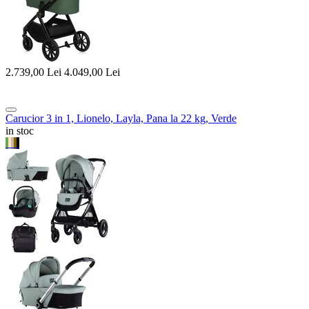
2.739,00
Lei
4.049,00
Lei
Carucior 3 in 1, Lionelo, Layla, Pana la 22 kg, Verde
in stoc