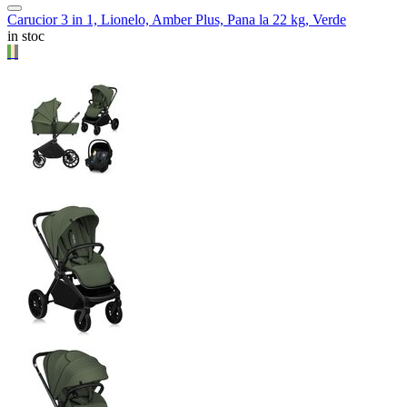
Carucior 3 in 1, Lionelo, Amber Plus, Pana la 22 kg, Verde
in stoc