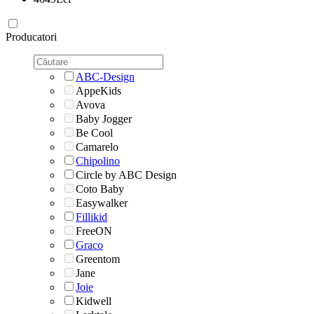
Producatori
ABC-Design
AppeKids
Avova
Baby Jogger
Be Cool
Camarelo
Chipolino
Circle by ABC Design
Coto Baby
Easywalker
Fillikid
FreeON
Graco
Greentom
Jane
Joie
Kidwell