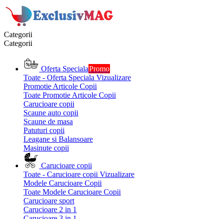
Categorii
Categorii
Oferta Speciala
Promo
Toate - Oferta Speciala
Vizualizare
Promotie Articole Copii
Toate Promotie Articole Copii
Carucioare copii
Scaune auto copii
Scaune de masa
Patuturi copii
Leagane si Balansoare
Masinute copii
Carucioare copii
Toate - Carucioare copii
Vizualizare
Modele Carucioare Copii
Toate Modele Carucioare Copii
Carucioare sport
Carucioare 2 in 1
Carucioare 3 in 1