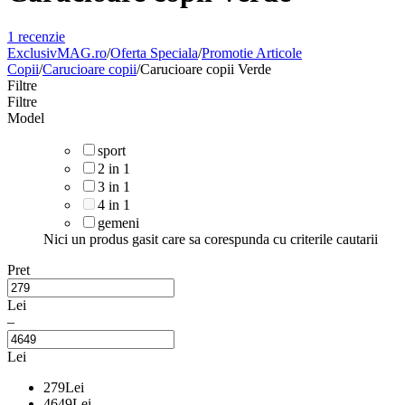
1 recenzie
ExclusivMAG.ro
/
Oferta Speciala
/
Promotie Articole
Copii
/
Carucioare copii
/
Carucioare copii Verde
Filtre
Filtre
Model
sport
2 in 1
3 in 1
4 in 1
gemeni
Nici un produs gasit care sa corespunda cu criterile cautarii
Pret
Lei
–
Lei
279
Lei
4649
Lei