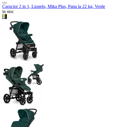
Carucior 2 in 1, Lionelo, Mika Plus, Pana la 22 kg, Verde
in stoc