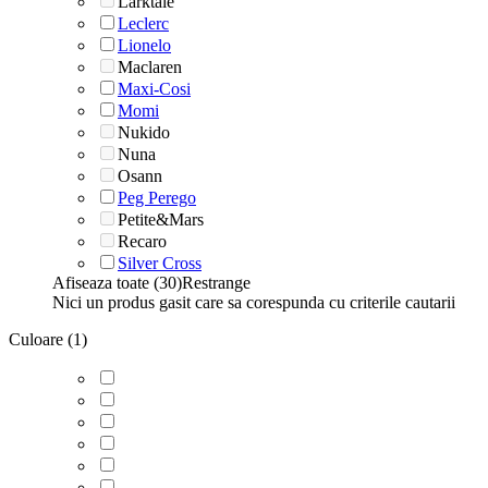
Larktale
Leclerc
Lionelo
Maclaren
Maxi-Cosi
Momi
Nukido
Nuna
Osann
Peg Perego
Petite&Mars
Recaro
Silver Cross
Afiseaza toate (30)
Restrange
Nici un produs gasit care sa corespunda cu criterile cautarii
Culoare (1)