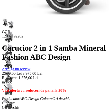
COD:
12003192202
Carucior 2 in 1 Samba Mineral
Fashion ABC Design
Adauga un review
2.599,00
Lei
3.975,00
Lei
Reducere:
1.376,00
Lei
in stoc
Vezi oferta cu reduceri de pana la 30%
Producator
ABC-Design
Culoare
Gri deschis
Culoare:
Gri deschis