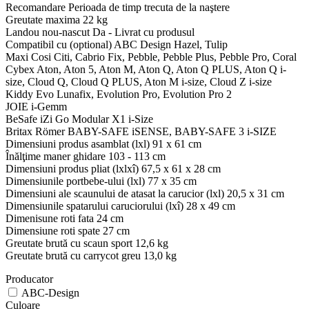
Recomandare Perioada de timp trecuta de la naştere
Greutate maxima 22 kg
Landou nou-nascut Da - Livrat cu produsul
Compatibil cu (optional) ABC Design Hazel, Tulip
Maxi Cosi Citi, Cabrio Fix, Pebble, Pebble Plus, Pebble Pro, Coral
Cybex Aton, Aton 5, Aton M, Aton Q, Aton Q PLUS, Aton Q i-
size, Cloud Q, Cloud Q PLUS, Aton M i-size, Cloud Z i-size
Kiddy Evo Lunafix, Evolution Pro, Evolution Pro 2
JOIE i-Gemm
BeSafe iZi Go Modular X1 i-Size
Britax Römer BABY-SAFE iSENSE, BABY-SAFE 3 i-SIZE
Dimensiuni produs asamblat (lxl) 91 x 61 cm
Înălţime maner ghidare 103 - 113 cm
Dimensiuni produs pliat (lxlxî) 67,5 x 61 x 28 cm
Dimensiunile portbebe-ului (lxl) 77 x 35 cm
Dimensiuni ale scaunului de atasat la carucior (lxl) 20,5 x 31 cm
Dimensiunile spatarului caruciorului (lxî) 28 x 49 cm
Dimenisune roti fata 24 cm
Dimensiune roti spate 27 cm
Greutate brută cu scaun sport 12,6 kg
Greutate brută cu carrycot greu 13,0 kg
Producator
ABC-Design
Culoare