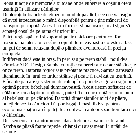
Noua funcție de memorie a butoanelor de eliberare a coșului oferă
ușurință în utilizare părinților.
Deblocați butoanele de eliberare unul după altul, ceea ce vă asigură
că aveți întotdeauna o mână disponibilă pentru a ține mânerul de
transport pe capotă. Acest lucru face ca și mai ușor și mai sigur să
scoateți coșul de pe rama căruciorului.
Puteți regla spătarul și suportul pentru picioare pentru confort
maxim, mai ales atunci când copilul dumneavoastră dorește să facă
un pui de somn relaxant după o plimbare aventuroasă în poziția
completă.
Indiferent dacă este în oraș, în parc sau pe teren stabil - noul dvs.
cărucior ABC Design Samba cu roțile camerei sale de aer stăpânește
orice teren. Datorită roților sale pivotante practice, Samba dansează
literalmente în jurul coturilor strânse și poate fi navigat cu ușurință.
Frâna de parcare și sistemul de cablaj în 5 puncte asigură o siguranță
optimă pentru bebelușul dumneavoastră. Acest sistem sofisticat de
călătorie: cu adaptorul opțional, puteți fixa cu ușurință scaunul auto
al bebelușului pe cărucior. Datorită dimensiunilor mici de pliere,
puteți depozita căruciorul în portbagajul mașinii dvs. pentru a
economisi spațiu sau îl puteți lua cu dvs. în autobuz sau tren fără nici
o dificultate.
De asemenea, un ajutor imens: dacă trebuie să vă mișcați rapid,
Samba se pliază foarte repede, chiar și cu atașamentul unității de
scaune.