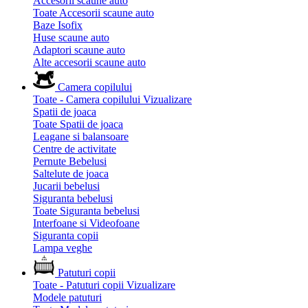
Accesorii scaune auto
Toate Accesorii scaune auto
Baze Isofix
Huse scaune auto
Adaptori scaune auto
Alte accesorii scaune auto
Camera copilului
Toate - Camera copilului
Vizualizare
Spatii de joaca
Toate Spatii de joaca
Leagane si balansoare
Centre de activitate
Pernute Bebelusi
Saltelute de joaca
Jucarii bebelusi
Siguranta bebelusi
Toate Siguranta bebelusi
Interfoane si Videofoane
Siguranta copii
Lampa veghe
Patuturi copii
Toate - Patuturi copii
Vizualizare
Modele patuturi