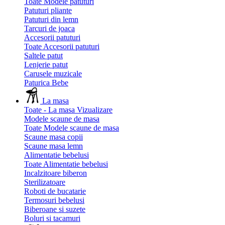
Toate Modele patuturi
Patuturi pliante
Patuturi din lemn
Tarcuri de joaca
Accesorii patuturi
Toate Accesorii patuturi
Saltele patut
Lenjerie patut
Carusele muzicale
Paturica Bebe
La masa
Toate - La masa
Vizualizare
Modele scaune de masa
Toate Modele scaune de masa
Scaune masa copii
Scaune masa lemn
Alimentatie bebelusi
Toate Alimentatie bebelusi
Incalzitoare biberon
Sterilizatoare
Roboti de bucatarie
Termosuri bebelusi
Biberoane si suzete
Boluri si tacamuri