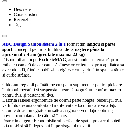
Descriere
Caracteristici
Recenzii
Tags
ABC Design Samba sistem 2 în 1
format din
landou
si
parte
sport
, conceput pentru a fi utilizat
de la naștere până la
aproximativ 4 ani (greutate maximă 22 kg)
.
Disponibil acum pe
ExclusivMAG
, acest model se remarcă prin
roțile cu cameră de aer care stăpânesc orice teren și prin agilitatea sa
excepțională, fiind capabil să navigheze cu ușurință în spații strâmte
și curbe strânse.
Ghidonul reglabil pe înălțime cu spațiu suplimentar pentru picioare
în timpul mersului și suspensia integrată asigură un confort maxim
pentru dvs. și partenerul dvs.
Datorită saltelei ergonomice de dormit peste noapte, bebelușul dvs.
va fi întotdeauna confortabil indiferent de locul în care vă aflați.
Găurile de aer integrate din saltea asigură o ventilație optimă și
previn acumularea de căldură în coș.
Foarte inteligent: Economisitorul perfect de spațiu pe care îl puteți
plia rapid și să îl depozitați în portbagajul mașinii.