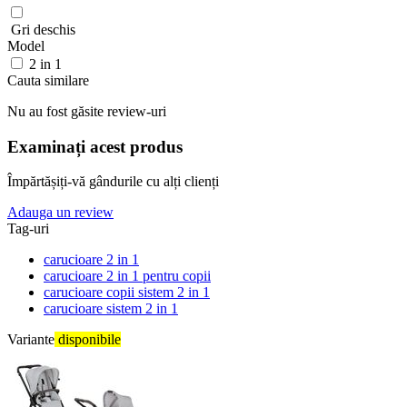
Gri deschis
Model
2 in 1
Cauta similare
Nu au fost găsite review-uri
Examinați acest produs
Împărtășiți-vă gândurile cu alți clienți
Adauga un review
Tag-uri
carucioare 2 in 1
carucioare 2 in 1 pentru copii
carucioare copii sistem 2 in 1
carucioare sistem 2 in 1
Variante
disponibile