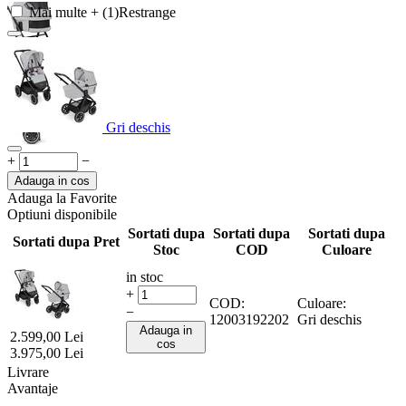
Mai multe + (1)
Restrange
Gri deschis
+
−
Adauga in cos
Adauga la Favorite
Optiuni disponibile
Sortati dupa
Sortati dupa
Sortati dupa
Sortati dupa Pret
Stoc
COD
Culoare
in stoc
+
COD:
Culoare:
−
12003192202
Gri deschis
Adauga in
2.599,00
Lei
cos
3.975,00
Lei
Livrare
Avantaje