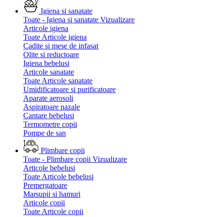
Igiena si sanatate
Toate - Igiena si sanatate
Vizualizare
Articole igiena
Toate Articole igiena
Cadite si mese de infasat
Olite si reductoare
Igiena bebelusi
Articole sanatate
Toate Articole sanatate
Umidificatoare si purificatoare
Aparate aerosoli
Aspiratoare nazale
Cantare bebelusi
Termometre copii
Pompe de san
Plimbare copii
Toate - Plimbare copii
Vizualizare
Articole bebelusi
Toate Articole bebelusi
Premergatoare
Marsupii si hamuri
Articole copii
Toate Articole copii