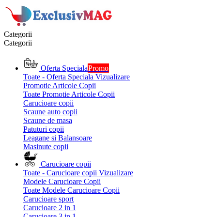
Categorii
Categorii
Oferta Speciala
Promo
Toate - Oferta Speciala
Vizualizare
Promotie Articole Copii
Toate Promotie Articole Copii
Carucioare copii
Scaune auto copii
Scaune de masa
Patuturi copii
Leagane si Balansoare
Masinute copii
Carucioare copii
Toate - Carucioare copii
Vizualizare
Modele Carucioare Copii
Toate Modele Carucioare Copii
Carucioare sport
Carucioare 2 in 1
Carucioare 3 in 1