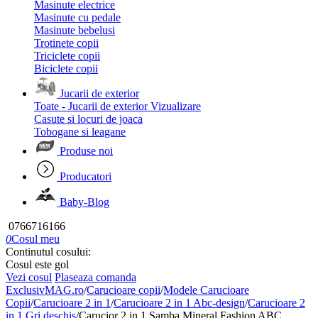
Masinute electrice
Masinute cu pedale
Masinute bebelusi
Trotinete copii
Triciclete copii
Biciclete copii
Jucarii de exterior
Toate - Jucarii de exterior
Vizualizare
Casute si locuri de joaca
Tobogane si leagane
Produse noi
Producatori
Baby-Blog
0766716166
0
Cosul meu
Continutul cosului:
Cosul este gol
Vezi cosul
Plaseaza comanda
ExclusivMAG.ro
/
Carucioare copii
/
Modele Carucioare
Copii
/
Carucioare 2 in 1
/
Carucioare 2 in 1 Abc-design
/
Carucioare 2
in 1 Gri deschis
/
Carucior 2 in 1 Samba Mineral Fashion ABC