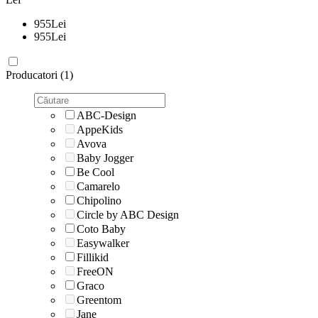
955
Lei
955
Lei
Producatori (1)
ABC-Design
AppeKids
Avova
Baby Jogger
Be Cool
Camarelo
Chipolino
Circle by ABC Design
Coto Baby
Easywalker
Fillikid
FreeON
Graco
Greentom
Jane