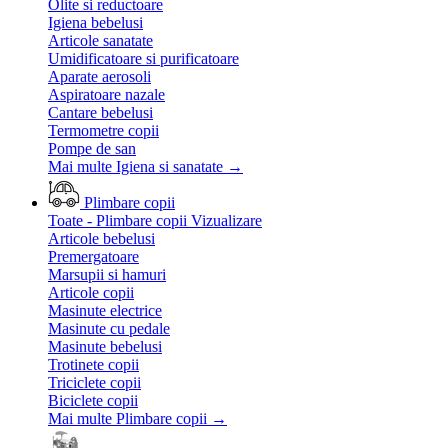
Olite si reductoare
Igiena bebelusi
Articole sanatate
Umidificatoare si purificatoare
Aparate aerosoli
Aspiratoare nazale
Cantare bebelusi
Termometre copii
Pompe de san
Mai multe Igiena si sanatate
→
Plimbare copii
Toate - Plimbare copii
Vizualizare
Articole bebelusi
Premergatoare
Marsupii si hamuri
Articole copii
Masinute electrice
Masinute cu pedale
Masinute bebelusi
Trotinete copii
Triciclete copii
Biciclete copii
Mai multe Plimbare copii
→