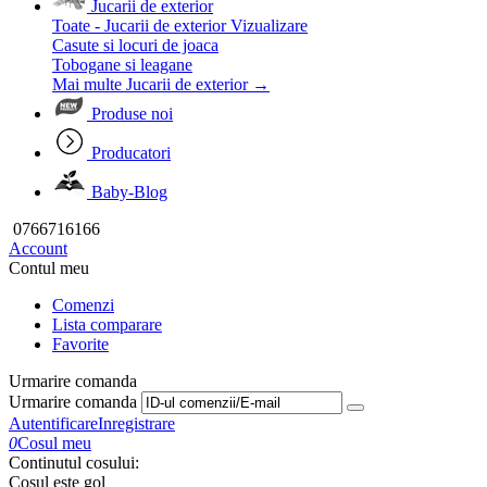
Jucarii de exterior
Toate - Jucarii de exterior
Vizualizare
Casute si locuri de joaca
Tobogane si leagane
Mai multe Jucarii de exterior
→
Produse noi
Producatori
Baby-Blog
0766716166
Account
Contul meu
Comenzi
Lista comparare
Favorite
Urmarire comanda
Urmarire comanda
Autentificare
Inregistrare
0
Cosul meu
Continutul cosului:
Cosul este gol