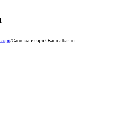
u
 copii
/
Carucioare copii Osann albastru