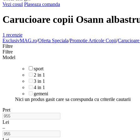
Vezi cosul
Plaseaza comanda
Carucioare copii Osann albastr
1 recenzie
ExclusivMAG.ro
/
Oferta Speciala
/
Promotie Articole Copii
/
Carucioare
Filtre
Filtre
Model
sport
2 in 1
3 in 1
4 in 1
gemeni
Nici un produs gasit care sa corespunda cu criterile cautarii
Pret
Lei
–
Lei