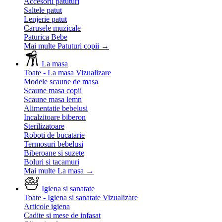
Accesorii patuturi
Saltele patut
Lenjerie patut
Carusele muzicale
Paturica Bebe
Mai multe Patuturi copii
→
La masa
Toate - La masa
Vizualizare
Modele scaune de masa
Scaune masa copii
Scaune masa lemn
Alimentatie bebelusi
Incalzitoare biberon
Sterilizatoare
Roboti de bucatarie
Termosuri bebelusi
Biberoane si suzete
Boluri si tacamuri
Mai multe La masa
→
Igiena si sanatate
Toate - Igiena si sanatate
Vizualizare
Articole igiena
Cadite si mese de infasat