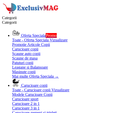
Categorii
Categorii
Oferta Speciala
Promo
Toate - Oferta Speciala
Vizualizare
Promotie Articole Copii
Carucioare copii
Scaune auto copii
Scaune de masa
Patuturi copii
Leagane si Balansoare
Masinute copii
Mai multe Oferta Speciala
→
Carucioare copii
Toate - Carucioare copii
Vizualizare
Modele Carucioare Copii
Carucioare sport
Carucioare 2 in 1
Carucioare 3 in 1
Carucioare gemeni si tripleti