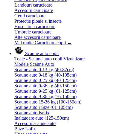
Landouri carucioare
Accesorii carucioare
Genti carucioare
Protectie ploaie si insecte
Huse iarna carucioare
Umbrele carucioare
Alte accesorii carucioare
Mai multe Carucioare copii
→
Scaune auto copii
Toate - Scaune auto copii
Vizualizare
Modele Scaune Auto
Scaune auto 0-13 kg (40-87cm)
Scaune auto 0-18 kg (40-105cm)
Scaune auto 0-25 kg (40-125cm)
Scaune auto 0-36 kg (40-150cm)
Scaune auto 9-25 kg (61-125cm)
Scaune auto 9-36 kg (76-150cm)
Scaune auto 15-36 kg (100-150cm)
Scaune auto i-Size (61-105cm)
Scaune auto Isofix
Inaltatoare auto (125-150cm)
Accesorii scaune auto
Baze Isofix