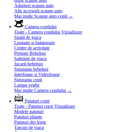
Huse scaune auto
Adaptori scaune auto
Alte accesorii scaune auto
Mai multe Scaune auto copii
→
Camera copilului
Toate - Camera copilului
Vizualizare
Spatii de joaca
Leagane si balansoare
Centre de activitate
Pernute Bebelusi
Saltelute de joaca
Jucarii bebelusi
Siguranta bebelusi
Interfoane si Videofoane
Siguranta copii
Lampa veghe
Mai multe Camera copilului
→
Patuturi copii
Toate - Patuturi copii
Vizualizare
Modele patuturi
Patuturi pliante
Patuturi din lemn
Tarcuri de joaca