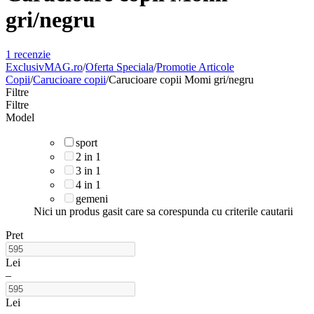
gri/negru
1 recenzie
ExclusivMAG.ro
/
Oferta Speciala
/
Promotie Articole
Copii
/
Carucioare copii
/
Carucioare copii Momi gri/negru
Filtre
Filtre
Model
sport
2 in 1
3 in 1
4 in 1
gemeni
Nici un produs gasit care sa corespunda cu criterile cautarii
Pret
Lei
–
Lei