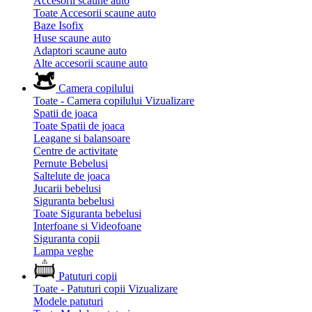
Accesorii scaune auto
Toate Accesorii scaune auto
Baze Isofix
Huse scaune auto
Adaptori scaune auto
Alte accesorii scaune auto
Camera copilului
Toate - Camera copilului
Vizualizare
Spatii de joaca
Toate Spatii de joaca
Leagane si balansoare
Centre de activitate
Pernute Bebelusi
Saltelute de joaca
Jucarii bebelusi
Siguranta bebelusi
Toate Siguranta bebelusi
Interfoane si Videofoane
Siguranta copii
Lampa veghe
Patuturi copii
Toate - Patuturi copii
Vizualizare
Modele patuturi