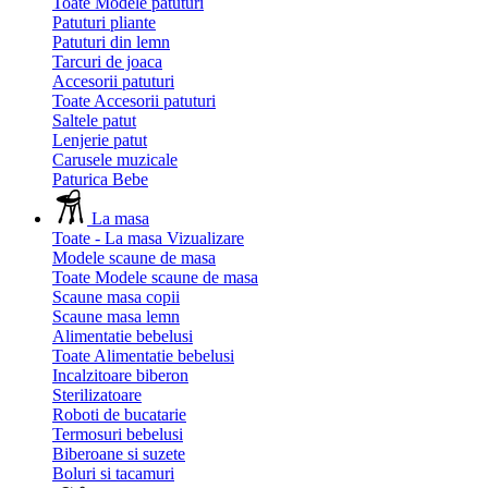
Toate Modele patuturi
Patuturi pliante
Patuturi din lemn
Tarcuri de joaca
Accesorii patuturi
Toate Accesorii patuturi
Saltele patut
Lenjerie patut
Carusele muzicale
Paturica Bebe
La masa
Toate - La masa
Vizualizare
Modele scaune de masa
Toate Modele scaune de masa
Scaune masa copii
Scaune masa lemn
Alimentatie bebelusi
Toate Alimentatie bebelusi
Incalzitoare biberon
Sterilizatoare
Roboti de bucatarie
Termosuri bebelusi
Biberoane si suzete
Boluri si tacamuri