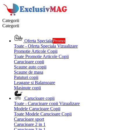
Categorii
Categorii
Oferta Speciala
Promo
Toate - Oferta Speciala
Vizualizare
Promotie Articole Copii
Toate Promotie Articole Copii
Carucioare copii
Scaune auto copii
Scaune de masa
Patuturi copii
Leagane si Balansoare
Masinute copii
Carucioare copii
Toate - Carucioare copii
Vizualizare
Modele Carucioare Copii
Toate Modele Carucioare Copii
Carucioare sport
Carucioare 2 in 1
Carucioare 3 in 1