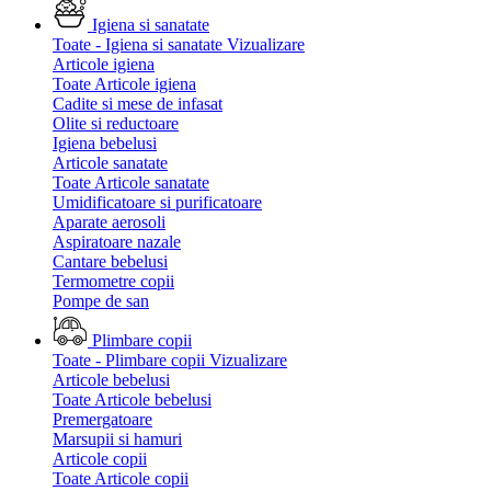
Igiena si sanatate
Toate - Igiena si sanatate
Vizualizare
Articole igiena
Toate Articole igiena
Cadite si mese de infasat
Olite si reductoare
Igiena bebelusi
Articole sanatate
Toate Articole sanatate
Umidificatoare si purificatoare
Aparate aerosoli
Aspiratoare nazale
Cantare bebelusi
Termometre copii
Pompe de san
Plimbare copii
Toate - Plimbare copii
Vizualizare
Articole bebelusi
Toate Articole bebelusi
Premergatoare
Marsupii si hamuri
Articole copii
Toate Articole copii