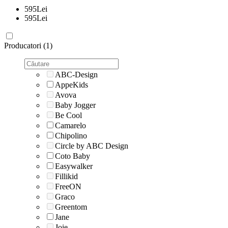
595
Lei
595
Lei
Producatori (1)
ABC-Design
AppeKids
Avova
Baby Jogger
Be Cool
Camarelo
Chipolino
Circle by ABC Design
Coto Baby
Easywalker
Fillikid
FreeON
Graco
Greentom
Jane
Joie