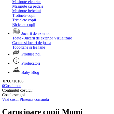
Masinute electrice
Masinute cu pedale
Masinute bebelusi
Trotinete copii
Triciclete copii
Biciclete copii
Jucarii de exterior
Toate - Jucarii de exterior
Vizualizare
Casute si locuri de joaca
Tobogane si leagane
Produse noi
Producatori
Baby-Blog
0766716166
0
Cosul meu
Continutul cosului:
Cosul este gol
Vezi cosul
Plaseaza comanda
Carucioare copii Momi