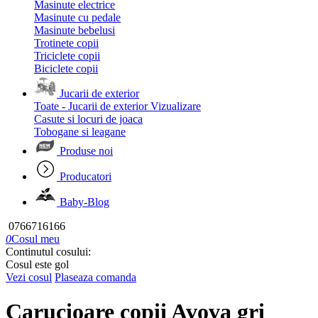
Masinute electrice
Masinute cu pedale
Masinute bebelusi
Trotinete copii
Triciclete copii
Biciclete copii
Jucarii de exterior
Toate - Jucarii de exterior
Vizualizare
Casute si locuri de joaca
Tobogane si leagane
Produse noi
Producatori
Baby-Blog
0766716166
0
Cosul meu
Continutul cosului:
Cosul este gol
Vezi cosul
Plaseaza comanda
Carucioare copii Avova gri