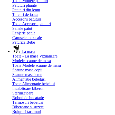
Toate Modele patuturi
Patuturi pliante
Patuturi din lemn
Tarcuri de joaca
Accesorii patuturi
Toate Accesorii patuturi
Saltele patut
Lenjerie patut
Carusele muzicale
Paturica Bebe
La masa
Toate - La masa
Vizualizare
Modele scaune de masa
Toate Modele scaune de masa
Scaune masa copii
Scaune masa lemn
Alimentatie bebelusi
Toate Alimentatie bebelusi
Incalzitoare biberon
Sterilizatoare
Roboti de bucatarie
Termosuri bebelusi
Biberoane si suzete
Boluri si tacamuri