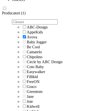
Producatori (1)
ABC-Design
AppeKids
Avova
Baby Jogger
Be Cool
Camarelo
Chipolino
Circle by ABC Design
Coto Baby
Easywalker
Fillikid
FreeON
Graco
Greentom
Jane
Joie
Kidwell