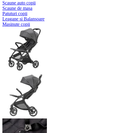
Scaune auto copii
Scaune de masa
Patuturi copii
Leagane si Balansoare
Masinute copii