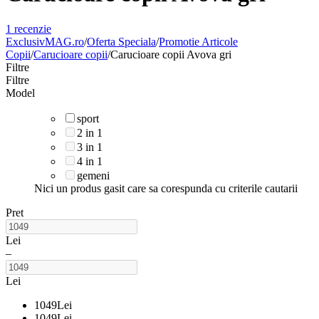
1 recenzie
ExclusivMAG.ro
/
Oferta Speciala
/
Promotie Articole
Copii
/
Carucioare copii
/
Carucioare copii Avova gri
Filtre
Filtre
Model
sport
2 in 1
3 in 1
4 in 1
gemeni
Nici un produs gasit care sa corespunda cu criterile cautarii
Pret
Lei
–
Lei
1049
Lei
1049
Lei