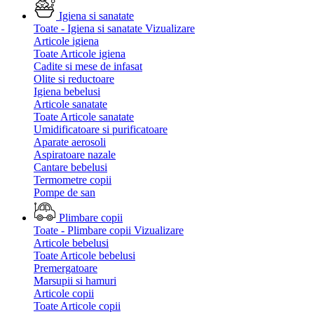
Igiena si sanatate
Toate - Igiena si sanatate
Vizualizare
Articole igiena
Toate Articole igiena
Cadite si mese de infasat
Olite si reductoare
Igiena bebelusi
Articole sanatate
Toate Articole sanatate
Umidificatoare si purificatoare
Aparate aerosoli
Aspiratoare nazale
Cantare bebelusi
Termometre copii
Pompe de san
Plimbare copii
Toate - Plimbare copii
Vizualizare
Articole bebelusi
Toate Articole bebelusi
Premergatoare
Marsupii si hamuri
Articole copii
Toate Articole copii