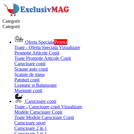
Categorii
Categorii
Oferta Speciala
Promo
Toate - Oferta Speciala
Vizualizare
Promotie Articole Copii
Toate Promotie Articole Copii
Carucioare copii
Scaune auto copii
Scaune de masa
Patuturi copii
Leagane si Balansoare
Masinute copii
Carucioare copii
Toate - Carucioare copii
Vizualizare
Modele Carucioare Copii
Toate Modele Carucioare Copii
Carucioare sport
Carucioare 2 in 1
Carucioare 3 in 1