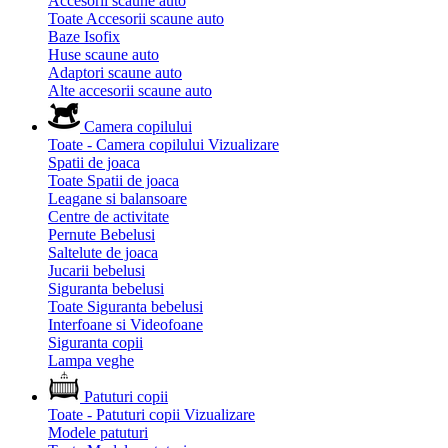
Accesorii scaune auto
Toate Accesorii scaune auto
Baze Isofix
Huse scaune auto
Adaptori scaune auto
Alte accesorii scaune auto
Camera copilului
Toate - Camera copilului
Vizualizare
Spatii de joaca
Toate Spatii de joaca
Leagane si balansoare
Centre de activitate
Pernute Bebelusi
Saltelute de joaca
Jucarii bebelusi
Siguranta bebelusi
Toate Siguranta bebelusi
Interfoane si Videofoane
Siguranta copii
Lampa veghe
Patuturi copii
Toate - Patuturi copii
Vizualizare
Modele patuturi