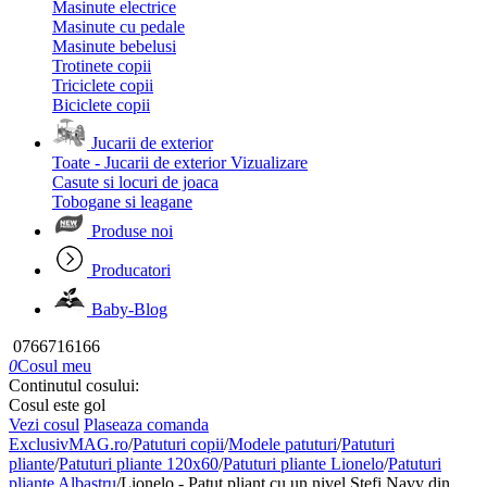
Masinute electrice
Masinute cu pedale
Masinute bebelusi
Trotinete copii
Triciclete copii
Biciclete copii
Jucarii de exterior
Toate - Jucarii de exterior
Vizualizare
Casute si locuri de joaca
Tobogane si leagane
Produse noi
Producatori
Baby-Blog
0766716166
0
Cosul meu
Continutul cosului:
Cosul este gol
Vezi cosul
Plaseaza comanda
ExclusivMAG.ro
/
Patuturi copii
/
Modele patuturi
/
Patuturi
pliante
/
Patuturi pliante 120x60
/
Patuturi pliante Lionelo
/
Patuturi
pliante Albastru
/
Lionelo - Patut pliant cu un nivel Stefi Navy din