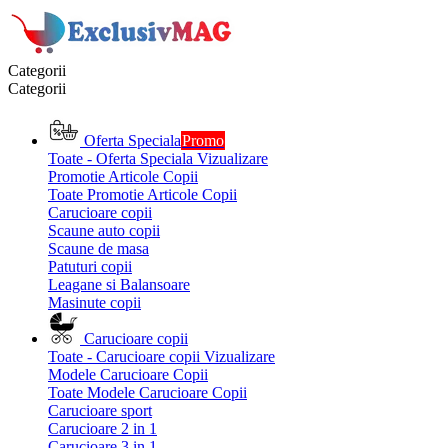
Categorii
Categorii
Oferta Speciala
Promo
Toate - Oferta Speciala
Vizualizare
Promotie Articole Copii
Toate Promotie Articole Copii
Carucioare copii
Scaune auto copii
Scaune de masa
Patuturi copii
Leagane si Balansoare
Masinute copii
Carucioare copii
Toate - Carucioare copii
Vizualizare
Modele Carucioare Copii
Toate Modele Carucioare Copii
Carucioare sport
Carucioare 2 in 1
Carucioare 3 in 1