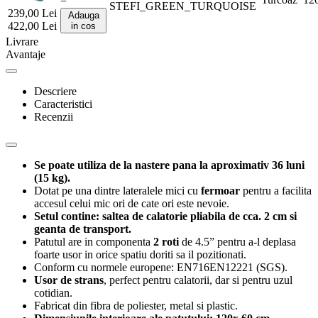
−
STEFI_GREEN_TURQUOISE
239,00
Lei
Adauga
422,00
Lei
in cos
Livrare
Avantaje
Descriere
Caracteristici
Recenzii
Se poate utiliza de la nastere pana la aproximativ 36 luni
(15 kg).
Dotat pe una dintre lateralele mici cu
fermoar
pentru a facilita
accesul celui mic ori de cate ori este nevoie.
Setul contine: saltea de calatorie pliabila de cca. 2 cm si
geanta de transport.
Patutul are in componenta
2 roti
de 4.5” pentru a-l deplasa
foarte usor in orice spatiu doriti sa il pozitionati.
Conform cu normele europene: EN716EN12221 (SGS).
Usor de strans
, perfect pentru calatorii, dar si pentru uzul
cotidian.
Fabricat din fibra de poliester, metal si plastic.