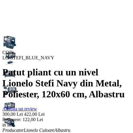
COD:
LO-STEFI_BLUE_NAVY
Patut pliant cu un nivel
Lionelo Stefi Navy din Metal,
Poliester, 120x60 cm, Albastru
Adauga un review
300,00
Lei
422,00
Lei
Reducere:
122,00
Lei
in stoc
Producator
Lionelo
Culoare
Albastru