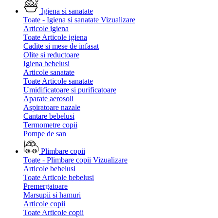
Igiena si sanatate
Toate - Igiena si sanatate
Vizualizare
Articole igiena
Toate Articole igiena
Cadite si mese de infasat
Olite si reductoare
Igiena bebelusi
Articole sanatate
Toate Articole sanatate
Umidificatoare si purificatoare
Aparate aerosoli
Aspiratoare nazale
Cantare bebelusi
Termometre copii
Pompe de san
Plimbare copii
Toate - Plimbare copii
Vizualizare
Articole bebelusi
Toate Articole bebelusi
Premergatoare
Marsupii si hamuri
Articole copii
Toate Articole copii