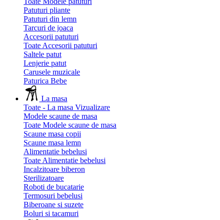
Toate Modele patuturi
Patuturi pliante
Patuturi din lemn
Tarcuri de joaca
Accesorii patuturi
Toate Accesorii patuturi
Saltele patut
Lenjerie patut
Carusele muzicale
Paturica Bebe
La masa
Toate - La masa
Vizualizare
Modele scaune de masa
Toate Modele scaune de masa
Scaune masa copii
Scaune masa lemn
Alimentatie bebelusi
Toate Alimentatie bebelusi
Incalzitoare biberon
Sterilizatoare
Roboti de bucatarie
Termosuri bebelusi
Biberoane si suzete
Boluri si tacamuri