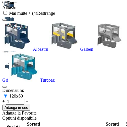
Culoare:
Albastru
Mai multe + (4)
Restrange
Albastru
Galben
Gri
Turcoaz
Dimensiuni:
120x60
+
−
Adauga in cos
Adauga la Favorite
Optiuni disponibile
Sortati
Sortati
Sortati