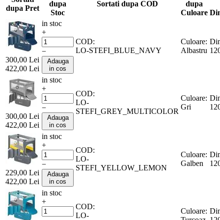
dupa
Sortati dupa COD
dupa
dupa Pret
Stoc
Culoare
Di
in stoc
+
COD:
Culoare:
Dim
LO-STEFI_BLUE_NAVY
Albastru
12
−
300,00
Lei
Adauga
422,00
Lei
in cos
in stoc
+
COD:
Culoare:
Dim
LO-
Gri
12
−
STEFI_GREY_MULTICOLOR
300,00
Lei
Adauga
422,00
Lei
in cos
in stoc
+
COD:
Culoare:
Dim
LO-
Galben
12
−
STEFI_YELLOW_LEMON
229,00
Lei
Adauga
422,00
Lei
in cos
in stoc
+
COD:
Culoare:
Dim
LO-
Turcoaz
12