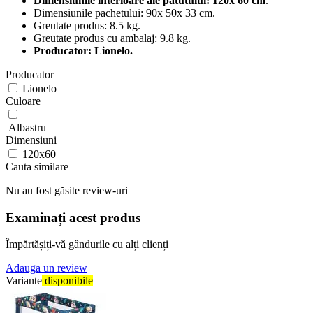
Dimensiunile interioare ale patutului: 120x 60 cm
.
Dimensiunile pachetului: 90x 50x 33 cm.
Greutate produs: 8.5 kg.
Greutate produs cu ambalaj: 9.8 kg.
Producator: Lionelo.
Producator
Lionelo
Culoare
Albastru
Dimensiuni
120x60
Cauta similare
Nu au fost găsite review-uri
Examinați acest produs
Împărtășiți-vă gândurile cu alți clienți
Adauga un review
Variante
disponibile