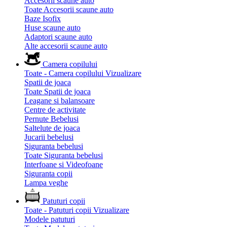
Accesorii scaune auto
Toate Accesorii scaune auto
Baze Isofix
Huse scaune auto
Adaptori scaune auto
Alte accesorii scaune auto
Camera copilului
Toate - Camera copilului
Vizualizare
Spatii de joaca
Toate Spatii de joaca
Leagane si balansoare
Centre de activitate
Pernute Bebelusi
Saltelute de joaca
Jucarii bebelusi
Siguranta bebelusi
Toate Siguranta bebelusi
Interfoane si Videofoane
Siguranta copii
Lampa veghe
Patuturi copii
Toate - Patuturi copii
Vizualizare
Modele patuturi