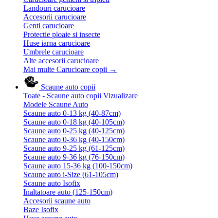
Landouri carucioare
Accesorii carucioare
Genti carucioare
Protectie ploaie si insecte
Huse iarna carucioare
Umbrele carucioare
Alte accesorii carucioare
Mai multe Carucioare copii
→
Scaune auto copii
Toate - Scaune auto copii
Vizualizare
Modele Scaune Auto
Scaune auto 0-13 kg (40-87cm)
Scaune auto 0-18 kg (40-105cm)
Scaune auto 0-25 kg (40-125cm)
Scaune auto 0-36 kg (40-150cm)
Scaune auto 9-25 kg (61-125cm)
Scaune auto 9-36 kg (76-150cm)
Scaune auto 15-36 kg (100-150cm)
Scaune auto i-Size (61-105cm)
Scaune auto Isofix
Inaltatoare auto (125-150cm)
Accesorii scaune auto
Baze Isofix