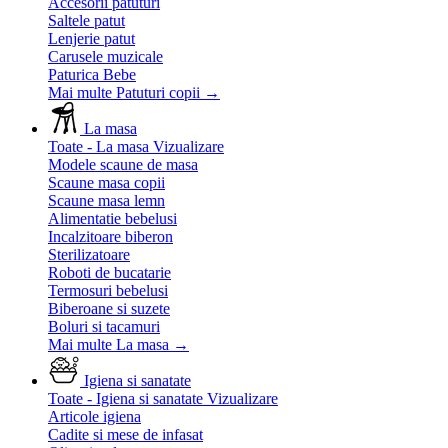
Accesorii patuturi
Saltele patut
Lenjerie patut
Carusele muzicale
Paturica Bebe
Mai multe Patuturi copii
→
La masa
Toate - La masa
Vizualizare
Modele scaune de masa
Scaune masa copii
Scaune masa lemn
Alimentatie bebelusi
Incalzitoare biberon
Sterilizatoare
Roboti de bucatarie
Termosuri bebelusi
Biberoane si suzete
Boluri si tacamuri
Mai multe La masa
→
Igiena si sanatate
Toate - Igiena si sanatate
Vizualizare
Articole igiena
Cadite si mese de infasat