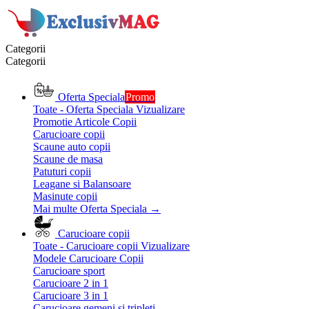
Categorii
Categorii
Oferta Speciala
Promo
Toate - Oferta Speciala
Vizualizare
Promotie Articole Copii
Carucioare copii
Scaune auto copii
Scaune de masa
Patuturi copii
Leagane si Balansoare
Masinute copii
Mai multe Oferta Speciala
→
Carucioare copii
Toate - Carucioare copii
Vizualizare
Modele Carucioare Copii
Carucioare sport
Carucioare 2 in 1
Carucioare 3 in 1
Carucioare gemeni si tripleti