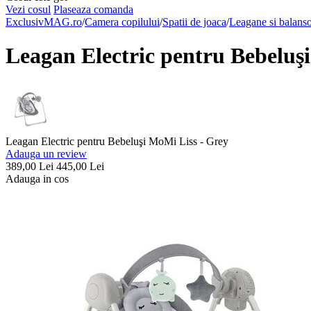
Vezi cosul
Plaseaza comanda
ExclusivMAG.ro
/
Camera copilului
/
Spatii de joaca
/
Leagane si balans
Leagan Electric pentru Bebeluş
Leagan Electric pentru Bebeluşi MoMi Liss - Grey
Adauga un review
389,00
Lei
445,00
Lei
Adauga in cos