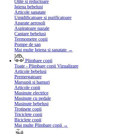
Olite si reductoare
Igiena bebelusi
Articole sanatate
Umidificatoare si purificatoare
Aparate aerosoli
Aspiratoare nazale
Cantare bebelusi
Termometre copii
Pompe de san
Mai multe Igiena si sanatate
→
Plimbare copii
Toate - Plimbare copii
Vizualizare
Articole bebelusi
Premergatoare
Marsupii si hamuri
Articole copii
Masinute electrice
Masinute cu pedale
Masinute bebelusi
Trotinete copii
Triciclete copii
Biciclete copii
Mai multe Plimbare copii
→