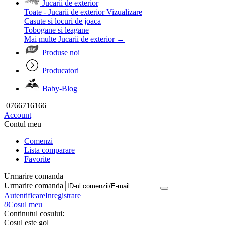
Jucarii de exterior
Toate - Jucarii de exterior
Vizualizare
Casute si locuri de joaca
Tobogane si leagane
Mai multe Jucarii de exterior
→
Produse noi
Producatori
Baby-Blog
0766716166
Account
Contul meu
Comenzi
Lista comparare
Favorite
Urmarire comanda
Urmarire comanda
Autentificare
Inregistrare
0
Cosul meu
Continutul cosului:
Cosul este gol