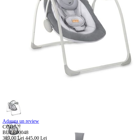
Adauga un review
COD:
BULE00048
389,00
Lei
445,00
Lei