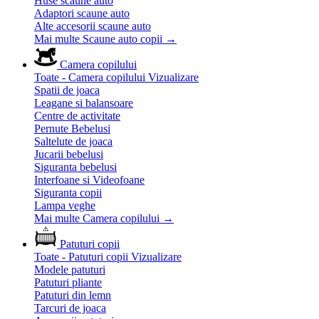
Huse scaune auto
Adaptori scaune auto
Alte accesorii scaune auto
Mai multe Scaune auto copii
→
Camera copilului
Toate - Camera copilului
Vizualizare
Spatii de joaca
Leagane si balansoare
Centre de activitate
Pernute Bebelusi
Saltelute de joaca
Jucarii bebelusi
Siguranta bebelusi
Interfoane si Videofoane
Siguranta copii
Lampa veghe
Mai multe Camera copilului
→
Patuturi copii
Toate - Patuturi copii
Vizualizare
Modele patuturi
Patuturi pliante
Patuturi din lemn
Tarcuri de joaca