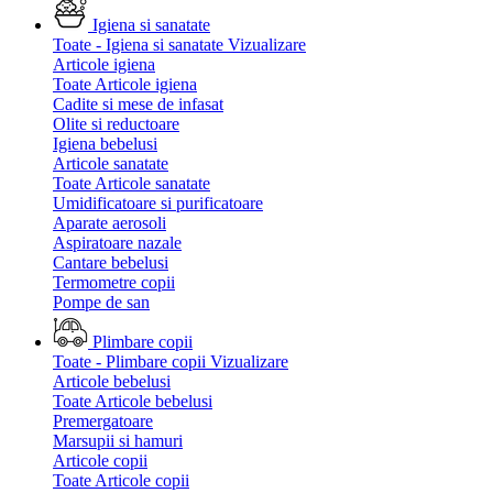
Igiena si sanatate
Toate - Igiena si sanatate
Vizualizare
Articole igiena
Toate Articole igiena
Cadite si mese de infasat
Olite si reductoare
Igiena bebelusi
Articole sanatate
Toate Articole sanatate
Umidificatoare si purificatoare
Aparate aerosoli
Aspiratoare nazale
Cantare bebelusi
Termometre copii
Pompe de san
Plimbare copii
Toate - Plimbare copii
Vizualizare
Articole bebelusi
Toate Articole bebelusi
Premergatoare
Marsupii si hamuri
Articole copii
Toate Articole copii