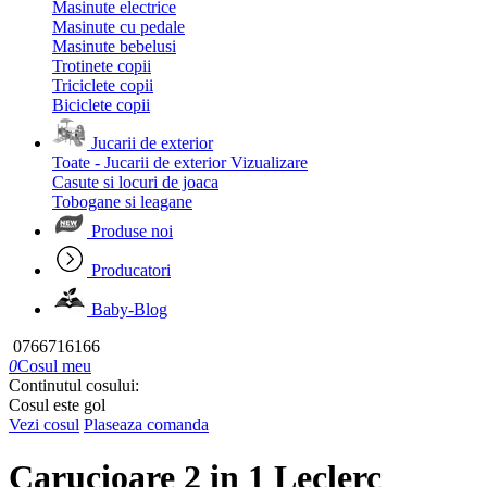
Masinute electrice
Masinute cu pedale
Masinute bebelusi
Trotinete copii
Triciclete copii
Biciclete copii
Jucarii de exterior
Toate - Jucarii de exterior
Vizualizare
Casute si locuri de joaca
Tobogane si leagane
Produse noi
Producatori
Baby-Blog
0766716166
0
Cosul meu
Continutul cosului:
Cosul este gol
Vezi cosul
Plaseaza comanda
Carucioare 2 in 1 Leclerc