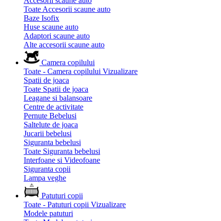
Accesorii scaune auto
Toate Accesorii scaune auto
Baze Isofix
Huse scaune auto
Adaptori scaune auto
Alte accesorii scaune auto
Camera copilului
Toate - Camera copilului
Vizualizare
Spatii de joaca
Toate Spatii de joaca
Leagane si balansoare
Centre de activitate
Pernute Bebelusi
Saltelute de joaca
Jucarii bebelusi
Siguranta bebelusi
Toate Siguranta bebelusi
Interfoane si Videofoane
Siguranta copii
Lampa veghe
Patuturi copii
Toate - Patuturi copii
Vizualizare
Modele patuturi