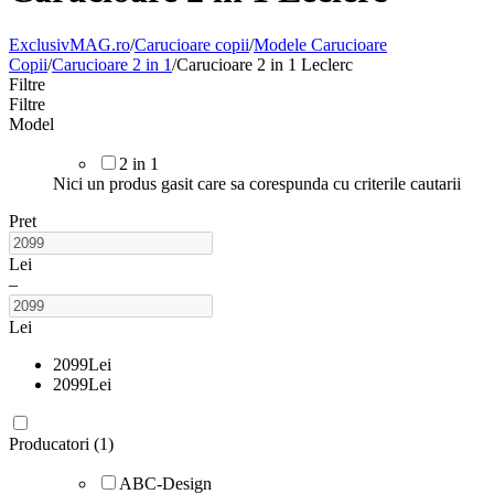
ExclusivMAG.ro
/
Carucioare copii
/
Modele Carucioare
Copii
/
Carucioare 2 in 1
/
Carucioare 2 in 1 Leclerc
Filtre
Filtre
Model
2 in 1
Nici un produs gasit care sa corespunda cu criterile cautarii
Pret
Lei
–
Lei
2099
Lei
2099
Lei
Producatori (1)
ABC-Design