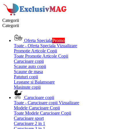
Categorii
Categorii
Oferta Speciala
Promo
Toate - Oferta Speciala
Vizualizare
Promotie Articole Copii
Toate Promotie Articole Copii
Carucioare copii
Scaune auto copii
Scaune de masa
Patuturi copii
Leagane si Balansoare
Masinute copii
Carucioare copii
Toate - Carucioare copii
Vizualizare
Modele Carucioare Copii
Toate Modele Carucioare Copii
Carucioare sport
Carucioare 2 in 1
Carucioare 3 in 1