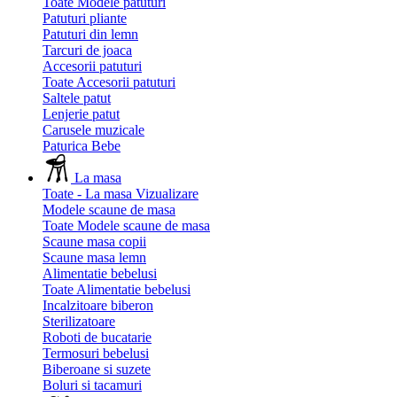
Toate Modele patuturi
Patuturi pliante
Patuturi din lemn
Tarcuri de joaca
Accesorii patuturi
Toate Accesorii patuturi
Saltele patut
Lenjerie patut
Carusele muzicale
Paturica Bebe
La masa
Toate - La masa
Vizualizare
Modele scaune de masa
Toate Modele scaune de masa
Scaune masa copii
Scaune masa lemn
Alimentatie bebelusi
Toate Alimentatie bebelusi
Incalzitoare biberon
Sterilizatoare
Roboti de bucatarie
Termosuri bebelusi
Biberoane si suzete
Boluri si tacamuri