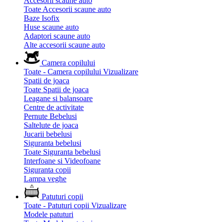
Accesorii scaune auto
Toate Accesorii scaune auto
Baze Isofix
Huse scaune auto
Adaptori scaune auto
Alte accesorii scaune auto
Camera copilului
Toate - Camera copilului
Vizualizare
Spatii de joaca
Toate Spatii de joaca
Leagane si balansoare
Centre de activitate
Pernute Bebelusi
Saltelute de joaca
Jucarii bebelusi
Siguranta bebelusi
Toate Siguranta bebelusi
Interfoane si Videofoane
Siguranta copii
Lampa veghe
Patuturi copii
Toate - Patuturi copii
Vizualizare
Modele patuturi