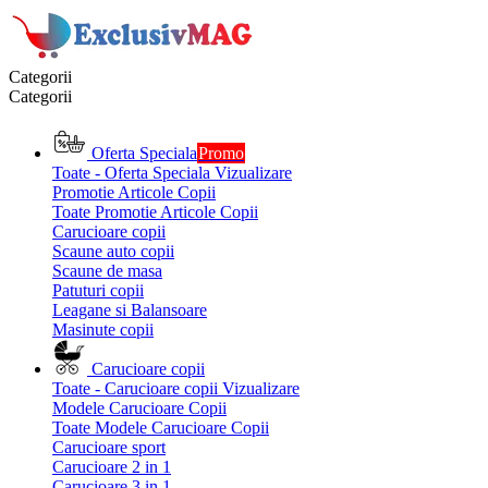
Categorii
Categorii
Oferta Speciala
Promo
Toate - Oferta Speciala
Vizualizare
Promotie Articole Copii
Toate Promotie Articole Copii
Carucioare copii
Scaune auto copii
Scaune de masa
Patuturi copii
Leagane si Balansoare
Masinute copii
Carucioare copii
Toate - Carucioare copii
Vizualizare
Modele Carucioare Copii
Toate Modele Carucioare Copii
Carucioare sport
Carucioare 2 in 1
Carucioare 3 in 1