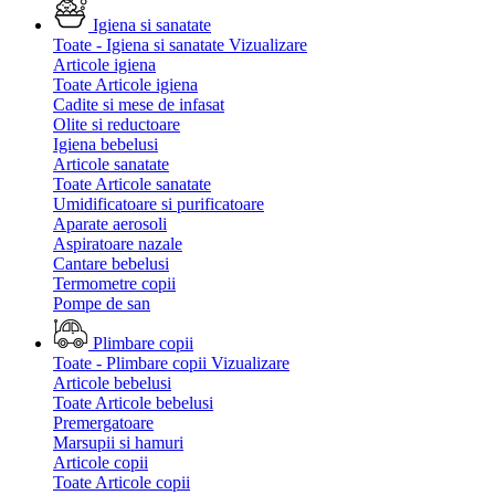
Igiena si sanatate
Toate - Igiena si sanatate
Vizualizare
Articole igiena
Toate Articole igiena
Cadite si mese de infasat
Olite si reductoare
Igiena bebelusi
Articole sanatate
Toate Articole sanatate
Umidificatoare si purificatoare
Aparate aerosoli
Aspiratoare nazale
Cantare bebelusi
Termometre copii
Pompe de san
Plimbare copii
Toate - Plimbare copii
Vizualizare
Articole bebelusi
Toate Articole bebelusi
Premergatoare
Marsupii si hamuri
Articole copii
Toate Articole copii