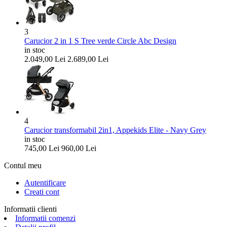
3
Carucior 2 in 1 S Tree verde Circle Abc Design
in stoc
2.049,00
Lei
2.689,00
Lei
4
Carucior transformabil 2in1, Appekids Elite - Navy Grey
in stoc
745,00
Lei
960,00
Lei
Contul meu
Autentificare
Creati cont
Informatii clienti
Informatii comenzi