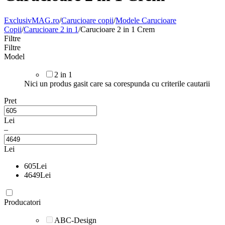
ExclusivMAG.ro
/
Carucioare copii
/
Modele Carucioare
Copii
/
Carucioare 2 in 1
/
Carucioare 2 in 1 Crem
Filtre
Filtre
Model
2 in 1
Nici un produs gasit care sa corespunda cu criterile cautarii
Pret
Lei
–
Lei
605
Lei
4649
Lei
Producatori
ABC-Design