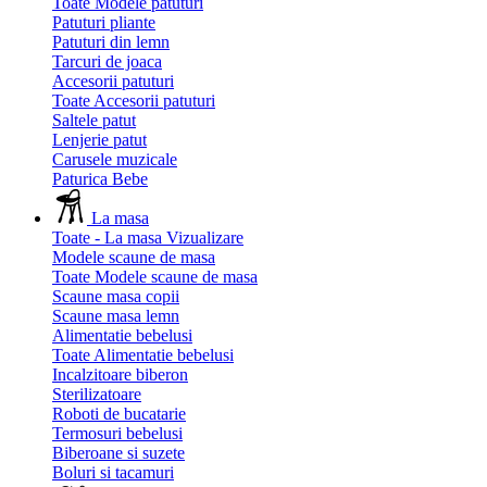
Toate Modele patuturi
Patuturi pliante
Patuturi din lemn
Tarcuri de joaca
Accesorii patuturi
Toate Accesorii patuturi
Saltele patut
Lenjerie patut
Carusele muzicale
Paturica Bebe
La masa
Toate - La masa
Vizualizare
Modele scaune de masa
Toate Modele scaune de masa
Scaune masa copii
Scaune masa lemn
Alimentatie bebelusi
Toate Alimentatie bebelusi
Incalzitoare biberon
Sterilizatoare
Roboti de bucatarie
Termosuri bebelusi
Biberoane si suzete
Boluri si tacamuri