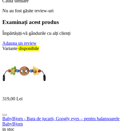
Cauta similare
Nu au fost găsite review-uri
Examinați acest produs
Împărtășiți-vă gândurile cu alți clienți
Adauga un review
Variante
disponibile
319,00
Lei
BabyBjorn - Bara de jucarii, Googly eyes – pentru balansoarele
BabyBjorn
in stoc