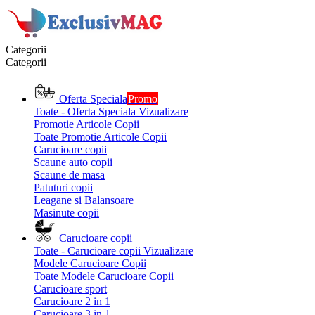
Categorii
Categorii
Oferta Speciala
Promo
Toate - Oferta Speciala
Vizualizare
Promotie Articole Copii
Toate Promotie Articole Copii
Carucioare copii
Scaune auto copii
Scaune de masa
Patuturi copii
Leagane si Balansoare
Masinute copii
Carucioare copii
Toate - Carucioare copii
Vizualizare
Modele Carucioare Copii
Toate Modele Carucioare Copii
Carucioare sport
Carucioare 2 in 1
Carucioare 3 in 1