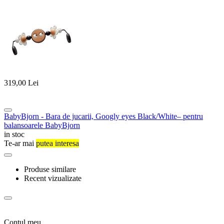
319,00
Lei
BabyBjorn - Bara de jucarii, Googly eyes Black/White– pentru
balansoarele BabyBjorn
in stoc
Te-ar mai
putea interesa
Produse similare
Recent vizualizate
Contul meu