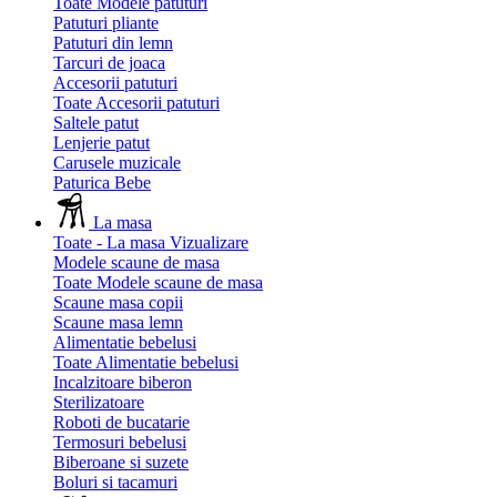
Toate Modele patuturi
Patuturi pliante
Patuturi din lemn
Tarcuri de joaca
Accesorii patuturi
Toate Accesorii patuturi
Saltele patut
Lenjerie patut
Carusele muzicale
Paturica Bebe
La masa
Toate - La masa
Vizualizare
Modele scaune de masa
Toate Modele scaune de masa
Scaune masa copii
Scaune masa lemn
Alimentatie bebelusi
Toate Alimentatie bebelusi
Incalzitoare biberon
Sterilizatoare
Roboti de bucatarie
Termosuri bebelusi
Biberoane si suzete
Boluri si tacamuri