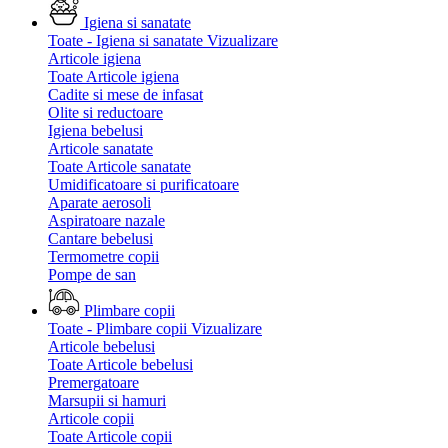
Igiena si sanatate
Toate - Igiena si sanatate
Vizualizare
Articole igiena
Toate Articole igiena
Cadite si mese de infasat
Olite si reductoare
Igiena bebelusi
Articole sanatate
Toate Articole sanatate
Umidificatoare si purificatoare
Aparate aerosoli
Aspiratoare nazale
Cantare bebelusi
Termometre copii
Pompe de san
Plimbare copii
Toate - Plimbare copii
Vizualizare
Articole bebelusi
Toate Articole bebelusi
Premergatoare
Marsupii si hamuri
Articole copii
Toate Articole copii