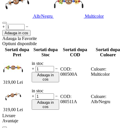
Alb/Negru
Multicolor
+
−
Adauga in cos
Adauga la Favorite
Optiuni disponibile
Sortati dupa
Sortati dupa
Sortati dupa
Sortati dupa
Pret
Stoc
COD
Culoare
in stoc
+
−
COD:
Culoare:
080500A
Multicolor
Adauga in
cos
319,00
Lei
in stoc
+
−
COD:
Culoare:
080511A
Alb/Negru
Adauga in
cos
319,00
Lei
Livrare
Avantaje