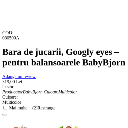
COD:
080500A
Bara de jucarii, Googly eyes –
pentru balansoarele BabyBjorn
Adauga un review
319,00
Lei
in stoc
Producator
BabyBjorn
Culoare
Multicolor
Culoare:
Multicolor
Mai multe + (2)
Restrange