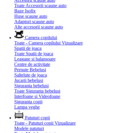
Accesorii scaune auto
Toate Accesorii scaune auto
Baze Isofix
Huse scaune auto
Adaptori scaune auto
Alte accesorii scaune auto
Camera copilului
Toate - Camera copilului
Vizualizare
Spatii de joaca
Toate Spatii de joaca
Leagane si balansoare
Centre de activitate
Pernute Bebelusi
Saltelute de joaca
Jucarii bebelusi
Siguranta bebelusi
Toate Siguranta bebelusi
Interfoane si Videofoane
Siguranta copii
Lampa veghe
Patuturi copii
Toate - Patuturi copii
Vizualizare
Modele patuturi