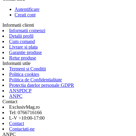
Autentificare
Creati cont
Informatii clienti
Informatii comenzi
Detalii profil
Cum comand
Livrare si plata
Garantie produse
Retur produse
Informatii utile
Termeni si Conditii
Politica cookies
Politica de Confidentialitate
Protectia datelor personale GDPR
ANSPDCP
ANPC
Contact
ExclusivMag.ro
Tel: 0766716166
L-V >10:00-17:00
Contact
Contactati-ne
ANPC