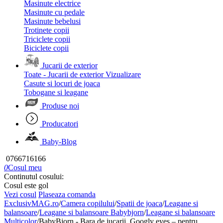
Masinute electrice
Masinute cu pedale
Masinute bebelusi
Trotinete copii
Triciclete copii
Biciclete copii
Jucarii de exterior
Toate - Jucarii de exterior
Vizualizare
Casute si locuri de joaca
Tobogane si leagane
Produse noi
Producatori
Baby-Blog
0766716166
0
Cosul meu
Continutul cosului:
Cosul este gol
Vezi cosul
Plaseaza comanda
ExclusivMAG.ro
/
Camera copilului
/
Spatii de joaca
/
Leagane si
balansoare
/
Leagane si balansoare Babybjorn
/
Leagane si balansoare
Multicolor
/
BabyBjorn - Bara de jucarii, Googly eyes – pentru