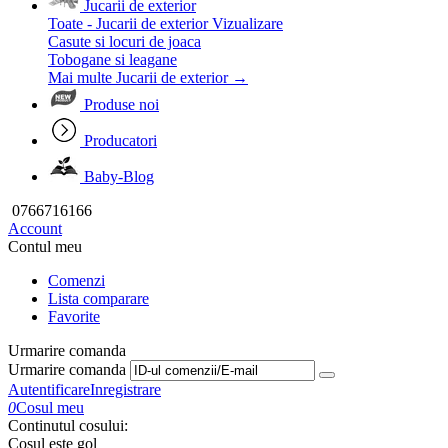
Jucarii de exterior
Toate - Jucarii de exterior
Vizualizare
Casute si locuri de joaca
Tobogane si leagane
Mai multe Jucarii de exterior
→
Produse noi
Producatori
Baby-Blog
0766716166
Account
Contul meu
Comenzi
Lista comparare
Favorite
Urmarire comanda
Urmarire comanda
Autentificare
Inregistrare
0
Cosul meu
Continutul cosului:
Cosul este gol