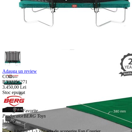
Adauga un review
COD:
BT32256271
3.450,00
Lei
Stoc epuizat
Adauga la Favorite
Producator
BERG Toys
Livrare
Livrare : 1-3 zile aria de acoperire Fan Courier