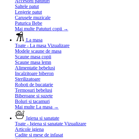
Accesorii patuturi
Saltele patut
Lenjerie patut
Carusele muzicale
Paturica Bebe
Mai multe Patuturi copii
→
La masa
Toate - La masa
Vizualizare
Modele scaune de masa
Scaune masa copii
Scaune masa lemn
Alimentatie bebelusi
Incalzitoare biberon
Sterilizatoare
Roboti de bucatarie
Termosuri bebelusi
Biberoane si suzete
Boluri si tacamuri
Mai multe La masa
→
Igiena si sanatate
Toate - Igiena si sanatate
Vizualizare
Articole igiena
Cadite si mese de infasat