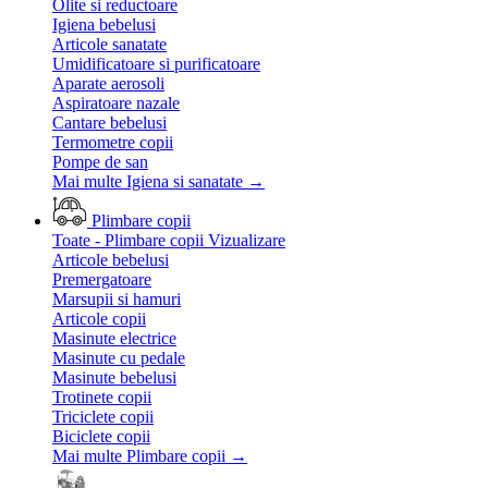
Olite si reductoare
Igiena bebelusi
Articole sanatate
Umidificatoare si purificatoare
Aparate aerosoli
Aspiratoare nazale
Cantare bebelusi
Termometre copii
Pompe de san
Mai multe Igiena si sanatate
→
Plimbare copii
Toate - Plimbare copii
Vizualizare
Articole bebelusi
Premergatoare
Marsupii si hamuri
Articole copii
Masinute electrice
Masinute cu pedale
Masinute bebelusi
Trotinete copii
Triciclete copii
Biciclete copii
Mai multe Plimbare copii
→