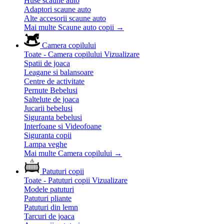
Huse scaune auto
Adaptori scaune auto
Alte accesorii scaune auto
Mai multe Scaune auto copii
→
Camera copilului
Toate - Camera copilului
Vizualizare
Spatii de joaca
Leagane si balansoare
Centre de activitate
Pernute Bebelusi
Saltelute de joaca
Jucarii bebelusi
Siguranta bebelusi
Interfoane si Videofoane
Siguranta copii
Lampa veghe
Mai multe Camera copilului
→
Patuturi copii
Toate - Patuturi copii
Vizualizare
Modele patuturi
Patuturi pliante
Patuturi din lemn
Tarcuri de joaca