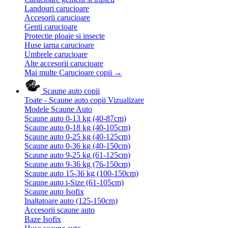
Landouri carucioare
Accesorii carucioare
Genti carucioare
Protectie ploaie si insecte
Huse iarna carucioare
Umbrele carucioare
Alte accesorii carucioare
Mai multe Carucioare copii
→
Scaune auto copii
Toate - Scaune auto copii
Vizualizare
Modele Scaune Auto
Scaune auto 0-13 kg (40-87cm)
Scaune auto 0-18 kg (40-105cm)
Scaune auto 0-25 kg (40-125cm)
Scaune auto 0-36 kg (40-150cm)
Scaune auto 9-25 kg (61-125cm)
Scaune auto 9-36 kg (76-150cm)
Scaune auto 15-36 kg (100-150cm)
Scaune auto i-Size (61-105cm)
Scaune auto Isofix
Inaltatoare auto (125-150cm)
Accesorii scaune auto
Baze Isofix