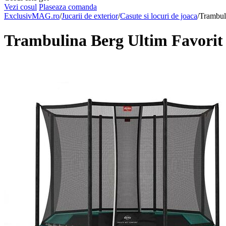
Vezi cosul
Plaseaza comanda
ExclusivMAG.ro
/
Jucarii de exterior
/
Casute si locuri de joaca
/
Trambul
Trambulina Berg Ultim Favorit 