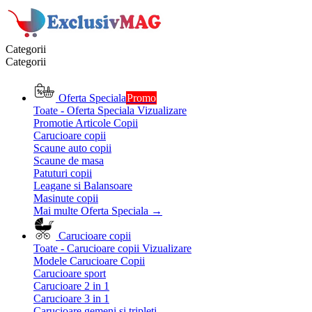
Categorii
Categorii
Oferta Speciala
Promo
Toate - Oferta Speciala
Vizualizare
Promotie Articole Copii
Carucioare copii
Scaune auto copii
Scaune de masa
Patuturi copii
Leagane si Balansoare
Masinute copii
Mai multe Oferta Speciala
→
Carucioare copii
Toate - Carucioare copii
Vizualizare
Modele Carucioare Copii
Carucioare sport
Carucioare 2 in 1
Carucioare 3 in 1
Carucioare gemeni si tripleti