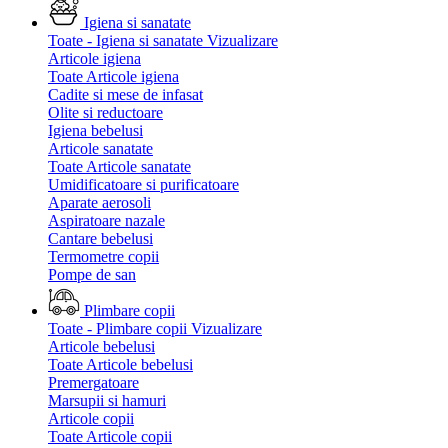
Igiena si sanatate
Toate - Igiena si sanatate
Vizualizare
Articole igiena
Toate Articole igiena
Cadite si mese de infasat
Olite si reductoare
Igiena bebelusi
Articole sanatate
Toate Articole sanatate
Umidificatoare si purificatoare
Aparate aerosoli
Aspiratoare nazale
Cantare bebelusi
Termometre copii
Pompe de san
Plimbare copii
Toate - Plimbare copii
Vizualizare
Articole bebelusi
Toate Articole bebelusi
Premergatoare
Marsupii si hamuri
Articole copii
Toate Articole copii