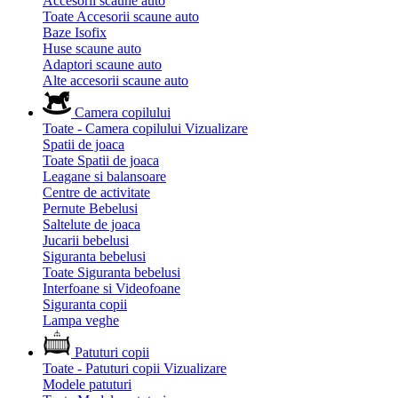
Accesorii scaune auto
Toate Accesorii scaune auto
Baze Isofix
Huse scaune auto
Adaptori scaune auto
Alte accesorii scaune auto
Camera copilului
Toate - Camera copilului
Vizualizare
Spatii de joaca
Toate Spatii de joaca
Leagane si balansoare
Centre de activitate
Pernute Bebelusi
Saltelute de joaca
Jucarii bebelusi
Siguranta bebelusi
Toate Siguranta bebelusi
Interfoane si Videofoane
Siguranta copii
Lampa veghe
Patuturi copii
Toate - Patuturi copii
Vizualizare
Modele patuturi