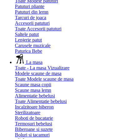
Toate Modele patuturi
Patuturi pliante
Patuturi din lemn
Tarcuri de joaca
Accesorii patuturi
Toate Accesorii patuturi
Saltele patut
Lenjerie patut
Carusele muzicale
Paturica Bebe
La masa
Toate - La masa
Vizualizare
Modele scaune de masa
Toate Modele scaune de masa
Scaune masa copii
Scaune masa lemn
Alimentatie bebelusi
Toate Alimentatie bebelusi
Incalzitoare biberon
Sterilizatoare
Roboti de bucatarie
Termosuri bebelusi
Biberoane si suzete
Boluri si tacamuri