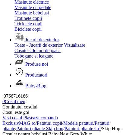
Masinute electrice
Masinute cu pedale
Masinute bebelusi
Trotinete copii
Triciclete copii
Biciclete copii
Jucarii de exterior
Toate - Jucarii de exterior
Vizualizare
Casute si locuri de joaca
Tobogane si leagane
Produse noi
Producatori
Baby-Blog
0766716166
0
Cosul meu
Continutul cosului:
Cosul este gol
Vezi cosul
Plaseaza comanda
ExclusivMAG.ro
/
Patuturi copii
/
Modele patuturi
/
Patuturi
pliante
/
Patuturi pliante Skip hop
/
Patuturi pliante Gri
/
Skip Hop -
Cosulet pentru bebelusi Baby Nest Grey White