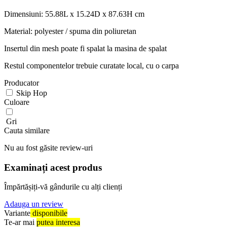
Dimensiuni: 55.88L x 15.24D x 87.63H cm
Material: polyester / spuma din poliuretan
Insertul din mesh poate fi spalat la masina de spalat
Restul componentelor trebuie curatate local, cu o carpa
Producator
Skip Hop
Culoare
Gri
Cauta similare
Nu au fost găsite review-uri
Examinați acest produs
Împărtășiți-vă gândurile cu alți clienți
Adauga un review
Variante
disponibile
Te-ar mai
putea interesa