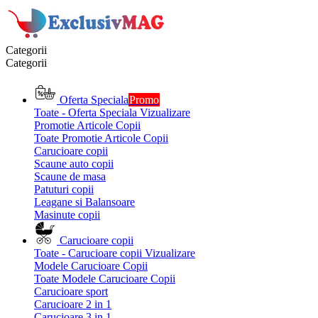
Categorii
Categorii
Oferta Speciala
Promo
Toate - Oferta Speciala
Vizualizare
Promotie Articole Copii
Toate Promotie Articole Copii
Carucioare copii
Scaune auto copii
Scaune de masa
Patuturi copii
Leagane si Balansoare
Masinute copii
Carucioare copii
Toate - Carucioare copii
Vizualizare
Modele Carucioare Copii
Toate Modele Carucioare Copii
Carucioare sport
Carucioare 2 in 1
Carucioare 3 in 1