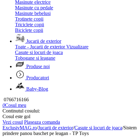
Masinute electrice
Masinute cu pedale
Masinute bebelusi
Trotinete copii
Triciclete copii
Biciclete copii
Jucarii de exterior
Toate - Jucarii de exterior
Vizualizare
Casute si locuri de joaca
Tobogane si leagane
Produse noi
Producatori
Baby-Blog
0766716166
0
Cosul meu
Continutul cosului:
Cosul este gol
Vezi cosul
Plaseaza comanda
ExclusivMAG.ro
/
Jucarii de exterior
/
Casute si locuri de joaca
/
Sistem
prindere panou baschet pe leagan - TP Toys