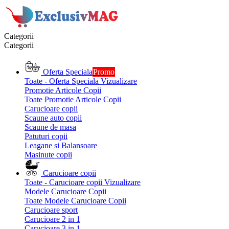
Categorii
Categorii
Oferta Speciala
Promo
Toate - Oferta Speciala
Vizualizare
Promotie Articole Copii
Toate Promotie Articole Copii
Carucioare copii
Scaune auto copii
Scaune de masa
Patuturi copii
Leagane si Balansoare
Masinute copii
Carucioare copii
Toate - Carucioare copii
Vizualizare
Modele Carucioare Copii
Toate Modele Carucioare Copii
Carucioare sport
Carucioare 2 in 1
Carucioare 3 in 1