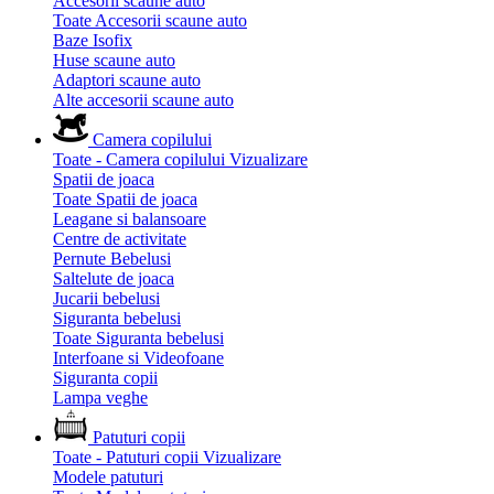
Accesorii scaune auto
Toate Accesorii scaune auto
Baze Isofix
Huse scaune auto
Adaptori scaune auto
Alte accesorii scaune auto
Camera copilului
Toate - Camera copilului
Vizualizare
Spatii de joaca
Toate Spatii de joaca
Leagane si balansoare
Centre de activitate
Pernute Bebelusi
Saltelute de joaca
Jucarii bebelusi
Siguranta bebelusi
Toate Siguranta bebelusi
Interfoane si Videofoane
Siguranta copii
Lampa veghe
Patuturi copii
Toate - Patuturi copii
Vizualizare
Modele patuturi