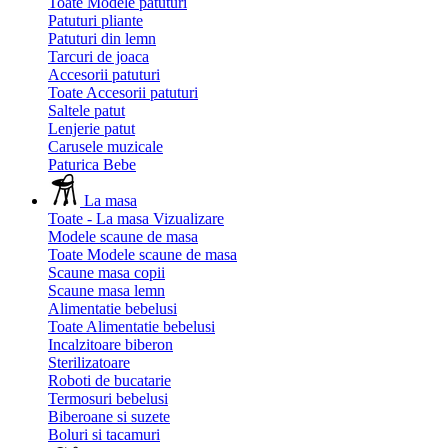
Toate Modele patuturi
Patuturi pliante
Patuturi din lemn
Tarcuri de joaca
Accesorii patuturi
Toate Accesorii patuturi
Saltele patut
Lenjerie patut
Carusele muzicale
Paturica Bebe
La masa
Toate - La masa
Vizualizare
Modele scaune de masa
Toate Modele scaune de masa
Scaune masa copii
Scaune masa lemn
Alimentatie bebelusi
Toate Alimentatie bebelusi
Incalzitoare biberon
Sterilizatoare
Roboti de bucatarie
Termosuri bebelusi
Biberoane si suzete
Boluri si tacamuri