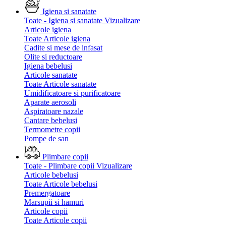
Igiena si sanatate
Toate - Igiena si sanatate
Vizualizare
Articole igiena
Toate Articole igiena
Cadite si mese de infasat
Olite si reductoare
Igiena bebelusi
Articole sanatate
Toate Articole sanatate
Umidificatoare si purificatoare
Aparate aerosoli
Aspiratoare nazale
Cantare bebelusi
Termometre copii
Pompe de san
Plimbare copii
Toate - Plimbare copii
Vizualizare
Articole bebelusi
Toate Articole bebelusi
Premergatoare
Marsupii si hamuri
Articole copii
Toate Articole copii