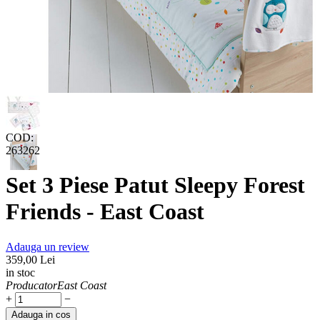
COD:
263262
Set 3 Piese Patut Sleepy Forest
Friends - East Coast
Adauga un review
359,00
Lei
in stoc
Producator
East Coast
+
−
Adauga in cos