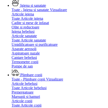
Igiena si sanatate
Toate - Igiena si sanatate
Vizualizare
Articole igiena
Toate Articole igiena
Cadite si mese de infasat
Olite si reductoare
Igiena bebelusi
Articole sanatate
Toate Articole sanatate
Umidificatoare si purificatoare
Aparate aerosoli
Aspiratoare nazale
Cantare bebelusi
Termometre copii
Pompe de san
Plimbare copii
Toate - Plimbare copii
Vizualizare
Articole bebelusi
Toate Articole bebelusi
Premergatoare
Marsupii si hamuri
Articole copii
Toate Articole copii