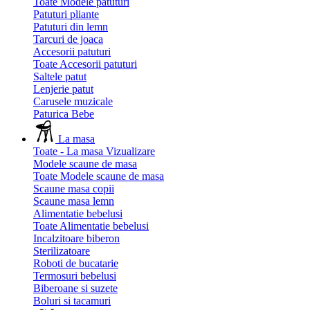
Toate Modele patuturi
Patuturi pliante
Patuturi din lemn
Tarcuri de joaca
Accesorii patuturi
Toate Accesorii patuturi
Saltele patut
Lenjerie patut
Carusele muzicale
Paturica Bebe
La masa
Toate - La masa
Vizualizare
Modele scaune de masa
Toate Modele scaune de masa
Scaune masa copii
Scaune masa lemn
Alimentatie bebelusi
Toate Alimentatie bebelusi
Incalzitoare biberon
Sterilizatoare
Roboti de bucatarie
Termosuri bebelusi
Biberoane si suzete
Boluri si tacamuri