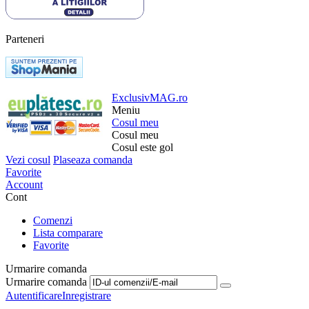
Parteneri
ExclusivMAG.ro
Meniu
Cosul meu
Cosul meu
Cosul este gol
Vezi cosul
Plaseaza comanda
Favorite
Account
Cont
Comenzi
Lista comparare
Favorite
Urmarire comanda
Urmarire comanda
Autentificare
Inregistrare