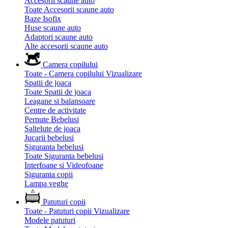
Accesorii scaune auto
Toate Accesorii scaune auto
Baze Isofix
Huse scaune auto
Adaptori scaune auto
Alte accesorii scaune auto
Camera copilului
Toate - Camera copilului
Vizualizare
Spatii de joaca
Toate Spatii de joaca
Leagane si balansoare
Centre de activitate
Pernute Bebelusi
Saltelute de joaca
Jucarii bebelusi
Siguranta bebelusi
Toate Siguranta bebelusi
Interfoane si Videofoane
Siguranta copii
Lampa veghe
Patuturi copii
Toate - Patuturi copii
Vizualizare
Modele patuturi