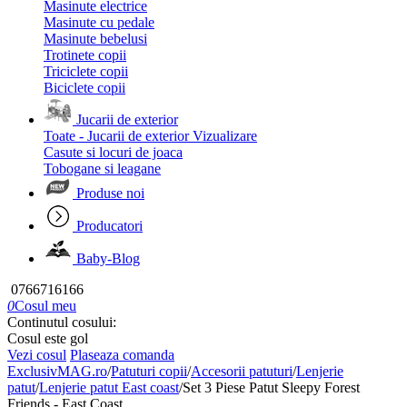
Masinute electrice
Masinute cu pedale
Masinute bebelusi
Trotinete copii
Triciclete copii
Biciclete copii
Jucarii de exterior
Toate - Jucarii de exterior
Vizualizare
Casute si locuri de joaca
Tobogane si leagane
Produse noi
Producatori
Baby-Blog
0766716166
0
Cosul meu
Continutul cosului:
Cosul este gol
Vezi cosul
Plaseaza comanda
ExclusivMAG.ro
/
Patuturi copii
/
Accesorii patuturi
/
Lenjerie
patut
/
Lenjerie patut East coast
/
Set 3 Piese Patut Sleepy Forest
Friends - East Coast