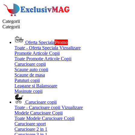
Categorii
Categorii
Oferta Speciala
Promo
Toate - Oferta Speciala
Vizualizare
Promotie Articole Copii
Toate Promotie Articole Copii
Carucioare copii
Scaune auto copii
Scaune de masa
Patuturi copii
Leagane si Balansoare
Masinute copii
Carucioare copii
Toate - Carucioare copii
Vizualizare
Modele Carucioare Copii
Toate Modele Carucioare Copii
Carucioare sport
Carucioare 2 in 1
Carucioare 3 in 1