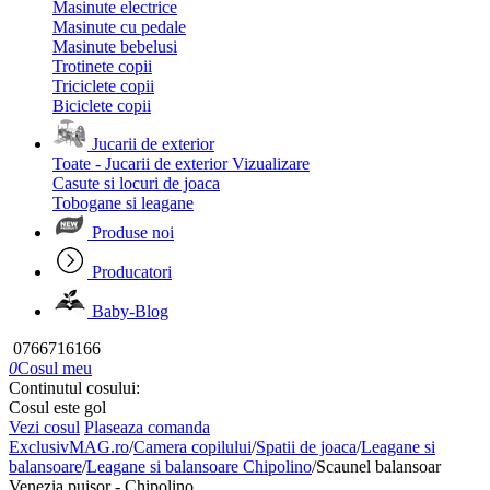
Masinute electrice
Masinute cu pedale
Masinute bebelusi
Trotinete copii
Triciclete copii
Biciclete copii
Jucarii de exterior
Toate - Jucarii de exterior
Vizualizare
Casute si locuri de joaca
Tobogane si leagane
Produse noi
Producatori
Baby-Blog
0766716166
0
Cosul meu
Continutul cosului:
Cosul este gol
Vezi cosul
Plaseaza comanda
ExclusivMAG.ro
/
Camera copilului
/
Spatii de joaca
/
Leagane si
balansoare
/
Leagane si balansoare Chipolino
/
Scaunel balansoar
Venezia puisor - Chipolino