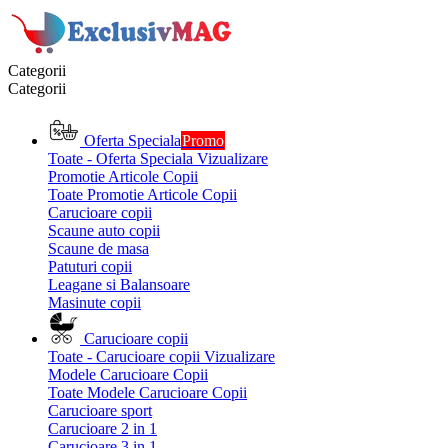
Categorii
Categorii
Oferta Speciala
Promo
Toate - Oferta Speciala
Vizualizare
Promotie Articole Copii
Toate Promotie Articole Copii
Carucioare copii
Scaune auto copii
Scaune de masa
Patuturi copii
Leagane si Balansoare
Masinute copii
Carucioare copii
Toate - Carucioare copii
Vizualizare
Modele Carucioare Copii
Toate Modele Carucioare Copii
Carucioare sport
Carucioare 2 in 1
Carucioare 3 in 1