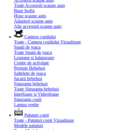
Accesorii scaune auto
Toate Accesorii scaune auto
Baze Isofix
Huse scaune auto
Adaptori scaune auto
Alte accesorii scaune auto
Camera copilului
Toate - Camera copilului
Vizualizare
Spatii de joaca
Toate Spatii de joaca
Leagane si balansoare
Centre de activitate
Pernute Bebelusi
Saltelute de joaca
Jucarii bebelusi
Siguranta bebelusi
Toate Siguranta bebelusi
Interfoane si Videofoane
Siguranta copii
Lampa veghe
Patuturi copii
Toate - Patuturi copii
Vizualizare
Modele patuturi