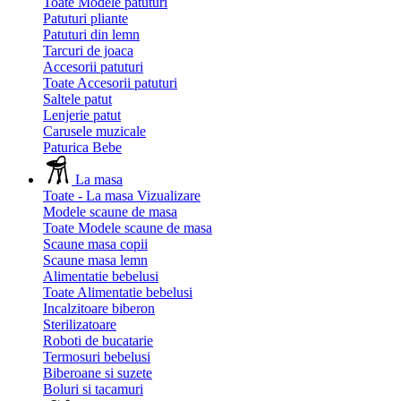
Toate Modele patuturi
Patuturi pliante
Patuturi din lemn
Tarcuri de joaca
Accesorii patuturi
Toate Accesorii patuturi
Saltele patut
Lenjerie patut
Carusele muzicale
Paturica Bebe
La masa
Toate - La masa
Vizualizare
Modele scaune de masa
Toate Modele scaune de masa
Scaune masa copii
Scaune masa lemn
Alimentatie bebelusi
Toate Alimentatie bebelusi
Incalzitoare biberon
Sterilizatoare
Roboti de bucatarie
Termosuri bebelusi
Biberoane si suzete
Boluri si tacamuri