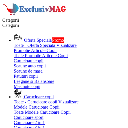
Categorii
Categorii
Oferta Speciala
Promo
Toate - Oferta Speciala
Vizualizare
Promotie Articole Copii
Toate Promotie Articole Copii
Carucioare copii
Scaune auto copii
Scaune de masa
Patuturi copii
Leagane si Balansoare
Masinute copii
Carucioare copii
Toate - Carucioare copii
Vizualizare
Modele Carucioare Copii
Toate Modele Carucioare Copii
Carucioare sport
Carucioare 2 in 1
Carucioare 3 in 1