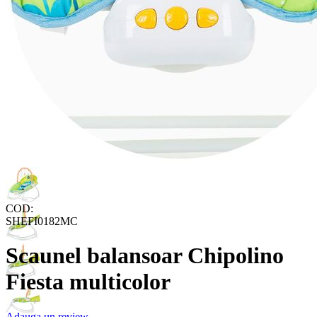
COD:
SHEFI0182MC
Scaunel balansoar Chipolino
Fiesta multicolor
Adauga un review