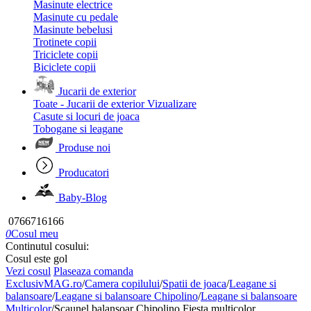
Masinute electrice
Masinute cu pedale
Masinute bebelusi
Trotinete copii
Triciclete copii
Biciclete copii
Jucarii de exterior
Toate - Jucarii de exterior
Vizualizare
Casute si locuri de joaca
Tobogane si leagane
Produse noi
Producatori
Baby-Blog
0766716166
0
Cosul meu
Continutul cosului:
Cosul este gol
Vezi cosul
Plaseaza comanda
ExclusivMAG.ro
/
Camera copilului
/
Spatii de joaca
/
Leagane si
balansoare
/
Leagane si balansoare Chipolino
/
Leagane si balansoare
Multicolor
/
Scaunel balansoar Chipolino Fiesta multicolor