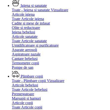
Igiena si sanatate
Toate - Igiena si sanatate
Vizualizare
Articole igiena
Toate Articole igiena
Cadite si mese de infasat
Olite si reductoare
Igiena bebelusi
Articole sanatate
Toate Articole sanatate
Umidificatoare si purificatoare
Aparate aerosoli
Aspiratoare nazale
Cantare bebelusi
Termometre copii
Pompe de san
Plimbare copii
Toate - Plimbare copii
Vizualizare
Articole bebelusi
Toate Articole bebelusi
Premergatoare
Marsupii si hamuri
Articole copii
Toate Articole copii