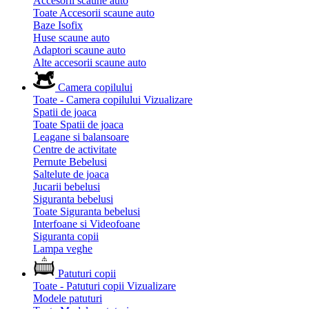
Accesorii scaune auto
Toate Accesorii scaune auto
Baze Isofix
Huse scaune auto
Adaptori scaune auto
Alte accesorii scaune auto
Camera copilului
Toate - Camera copilului
Vizualizare
Spatii de joaca
Toate Spatii de joaca
Leagane si balansoare
Centre de activitate
Pernute Bebelusi
Saltelute de joaca
Jucarii bebelusi
Siguranta bebelusi
Toate Siguranta bebelusi
Interfoane si Videofoane
Siguranta copii
Lampa veghe
Patuturi copii
Toate - Patuturi copii
Vizualizare
Modele patuturi