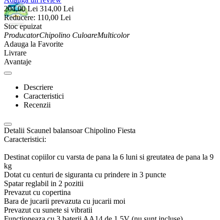
204,00
Lei
314,00
Lei
Reducere:
110,00
Lei
Stoc epuizat
Producator
Chipolino
Culoare
Multicolor
Adauga la Favorite
Livrare
Avantaje
Descriere
Caracteristici
Recenzii
Detalii Scaunel balansoar Chipolino Fiesta
Caracteristici:
Destinat copiilor cu varsta de pana la 6 luni si greutatea de pana la 9
kg
Dotat cu centuri de siguranta cu prindere in 3 puncte
Spatar reglabil in 2 pozitii
Prevazut cu copertina
Bara de jucarii prevazuta cu jucarii moi
Prevazut cu sunete si vibratii
Functioneaza cu 3 baterii AA14 de 1,5V (nu sunt incluse)