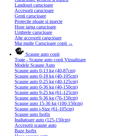
Landouri carucioare
Accesorii carucioare
Genti carucioare
Protectie ploaie si insecte
Huse iarna carucioare
Umbrele carucioare
Alte accesorii carucioare
Mai multe Carucioare copii
→
Scaune auto copii
Toate - Scaune auto copii
Vizualizare
Modele Scaune Auto
Scaune auto 0-13 kg (40-87cm)
Scaune auto 0-18 kg (40-105cm)
Scaune auto 0-25 kg (40-125cm)
Scaune auto 0-36 kg (40-150cm)
Scaune auto 9-25 kg (61-125cm)
Scaune auto 9-36 kg (76-150cm)
Scaune auto 15-36 kg (100-150cm)
Scaune auto i-Size (61-105cm)
Scaune auto Isofix
Inaltatoare auto (125-150cm)
Accesorii scaune auto
Baze Isofix