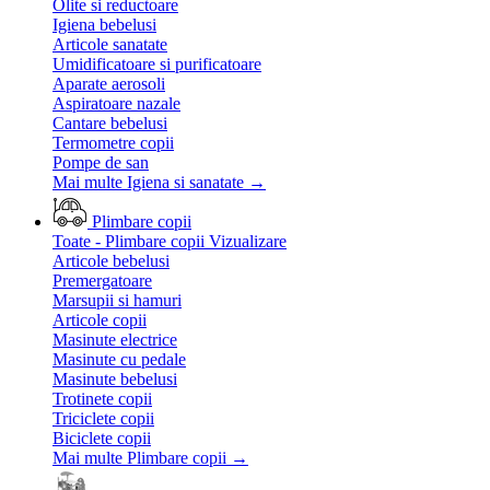
Olite si reductoare
Igiena bebelusi
Articole sanatate
Umidificatoare si purificatoare
Aparate aerosoli
Aspiratoare nazale
Cantare bebelusi
Termometre copii
Pompe de san
Mai multe Igiena si sanatate
→
Plimbare copii
Toate - Plimbare copii
Vizualizare
Articole bebelusi
Premergatoare
Marsupii si hamuri
Articole copii
Masinute electrice
Masinute cu pedale
Masinute bebelusi
Trotinete copii
Triciclete copii
Biciclete copii
Mai multe Plimbare copii
→