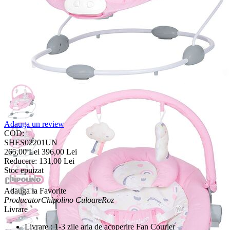
Adauga un review
COD:
SHES02201UN
265,00
Lei
396,00
Lei
Reducere:
131,00
Lei
Stoc epuizat
Adauga la Favorite
Producator
Chipolino
Culoare
Roz
Livrare
Livrare : 1-3 zile aria de acoperire Fan Courier