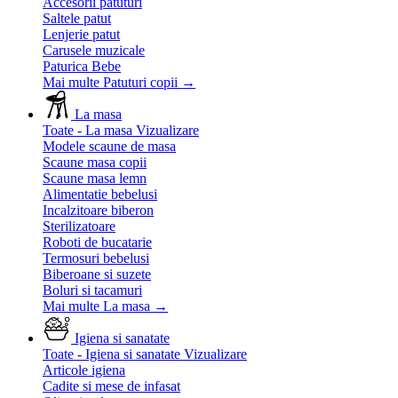
Accesorii patuturi
Saltele patut
Lenjerie patut
Carusele muzicale
Paturica Bebe
Mai multe Patuturi copii
→
La masa
Toate - La masa
Vizualizare
Modele scaune de masa
Scaune masa copii
Scaune masa lemn
Alimentatie bebelusi
Incalzitoare biberon
Sterilizatoare
Roboti de bucatarie
Termosuri bebelusi
Biberoane si suzete
Boluri si tacamuri
Mai multe La masa
→
Igiena si sanatate
Toate - Igiena si sanatate
Vizualizare
Articole igiena
Cadite si mese de infasat