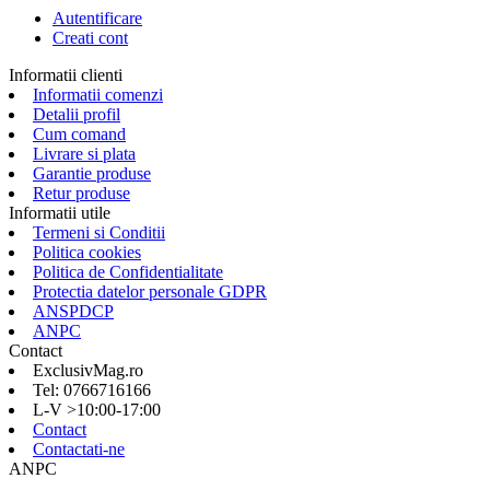
Autentificare
Creati cont
Informatii clienti
Informatii comenzi
Detalii profil
Cum comand
Livrare si plata
Garantie produse
Retur produse
Informatii utile
Termeni si Conditii
Politica cookies
Politica de Confidentialitate
Protectia datelor personale GDPR
ANSPDCP
ANPC
Contact
ExclusivMag.ro
Tel: 0766716166
L-V >10:00-17:00
Contact
Contactati-ne
ANPC