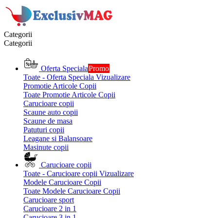
Categorii
Categorii
Oferta Speciala
Promo
Toate - Oferta Speciala
Vizualizare
Promotie Articole Copii
Toate Promotie Articole Copii
Carucioare copii
Scaune auto copii
Scaune de masa
Patuturi copii
Leagane si Balansoare
Masinute copii
Carucioare copii
Toate - Carucioare copii
Vizualizare
Modele Carucioare Copii
Toate Modele Carucioare Copii
Carucioare sport
Carucioare 2 in 1
Carucioare 3 in 1