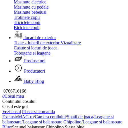
Masinute electrice
Masinute cu pedale
Masinute bebelusi
Trotinete copii
Triciclete copii
Biciclete copii
Jucarii de exterior
Toate - Jucarii de exterior
Vizualizare
Casute si locuri de joaca
Tobogane si leagane
Produse noi
Producatori
Baby-Blog
0766716166
0
Cosul meu
Continutul cosului:
Cosul este gol
Vezi cosul
Plaseaza comanda
ExclusivMAG.ro
/
Camera copilului
/
Spatii de joaca
/
Leagane si
balansoare
/
Leagane si balansoare Chipolino
/
Leagane si balansoare
Blue
/
Scaunel balansoar Chipolino Siesta blue