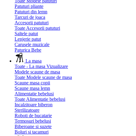
Toate Modele patuturi
Patuturi pliante
Patuturi din lemn
Tarcuri de joaca
Accesorii patuturi
Toate Accesorii patuturi
Saltele patut
Lenjerie patut
Carusele muzicale
Paturica Bebe
La masa
Toate - La masa
Vizualizare
Modele scaune de masa
Toate Modele scaune de masa
Scaune masa copii
Scaune masa lemn
Alimentatie bebelusi
Toate Alimentatie bebelusi
Incalzitoare biberon
Sterilizatoare
Roboti de bucatarie
Termosuri bebelusi
Biberoane si suzete
Boluri si tacamuri