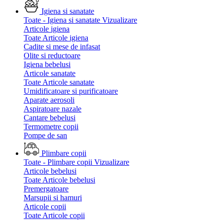
Igiena si sanatate
Toate - Igiena si sanatate
Vizualizare
Articole igiena
Toate Articole igiena
Cadite si mese de infasat
Olite si reductoare
Igiena bebelusi
Articole sanatate
Toate Articole sanatate
Umidificatoare si purificatoare
Aparate aerosoli
Aspiratoare nazale
Cantare bebelusi
Termometre copii
Pompe de san
Plimbare copii
Toate - Plimbare copii
Vizualizare
Articole bebelusi
Toate Articole bebelusi
Premergatoare
Marsupii si hamuri
Articole copii
Toate Articole copii