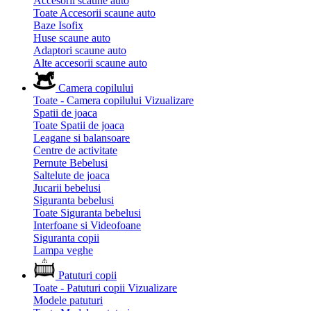
Accesorii scaune auto
Toate Accesorii scaune auto
Baze Isofix
Huse scaune auto
Adaptori scaune auto
Alte accesorii scaune auto
Camera copilului
Toate - Camera copilului
Vizualizare
Spatii de joaca
Toate Spatii de joaca
Leagane si balansoare
Centre de activitate
Pernute Bebelusi
Saltelute de joaca
Jucarii bebelusi
Siguranta bebelusi
Toate Siguranta bebelusi
Interfoane si Videofoane
Siguranta copii
Lampa veghe
Patuturi copii
Toate - Patuturi copii
Vizualizare
Modele patuturi