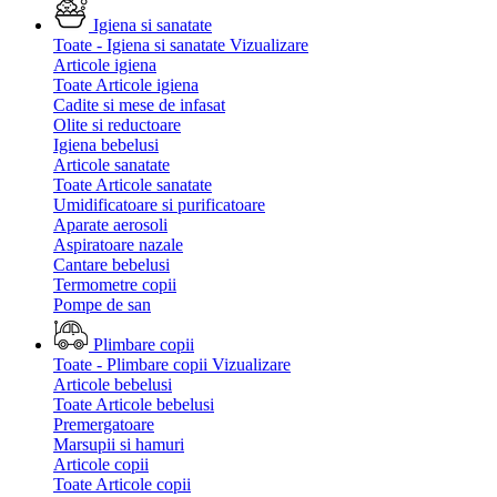
Igiena si sanatate
Toate - Igiena si sanatate
Vizualizare
Articole igiena
Toate Articole igiena
Cadite si mese de infasat
Olite si reductoare
Igiena bebelusi
Articole sanatate
Toate Articole sanatate
Umidificatoare si purificatoare
Aparate aerosoli
Aspiratoare nazale
Cantare bebelusi
Termometre copii
Pompe de san
Plimbare copii
Toate - Plimbare copii
Vizualizare
Articole bebelusi
Toate Articole bebelusi
Premergatoare
Marsupii si hamuri
Articole copii
Toate Articole copii