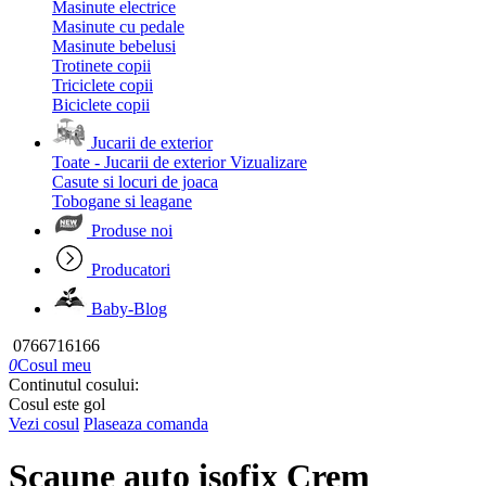
Masinute electrice
Masinute cu pedale
Masinute bebelusi
Trotinete copii
Triciclete copii
Biciclete copii
Jucarii de exterior
Toate - Jucarii de exterior
Vizualizare
Casute si locuri de joaca
Tobogane si leagane
Produse noi
Producatori
Baby-Blog
0766716166
0
Cosul meu
Continutul cosului:
Cosul este gol
Vezi cosul
Plaseaza comanda
Scaune auto isofix Crem