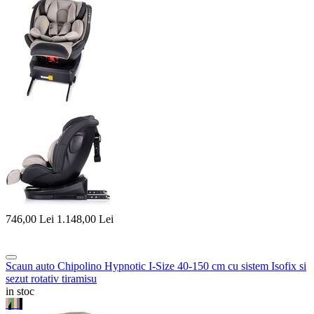
746,00
Lei
1.148,00
Lei
Scaun auto Chipolino Hypnotic I-Size 40-150 cm cu sistem Isofix si
sezut rotativ tiramisu
in stoc