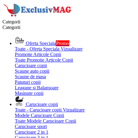
Categorii
Categorii
Oferta Speciala
Promo
Toate - Oferta Speciala
Vizualizare
Promotie Articole Copii
Toate Promotie Articole Copii
Carucioare copii
Scaune auto copii
Scaune de masa
Patuturi copii
Leagane si Balansoare
Masinute copii
Carucioare copii
Toate - Carucioare copii
Vizualizare
Modele Carucioare Copii
Toate Modele Carucioare Copii
Carucioare sport
Carucioare 2 in 1
Carucioare 3 in 1