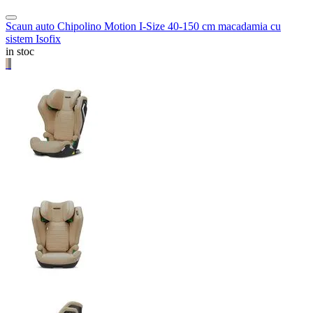
Scaun auto Chipolino Motion I-Size 40-150 cm macadamia cu
sistem Isofix
in stoc