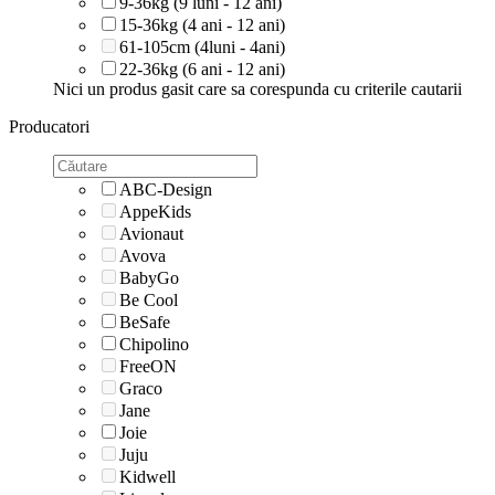
9-36kg (9 luni - 12 ani)
15-36kg (4 ani - 12 ani)
61-105cm (4luni - 4ani)
22-36kg (6 ani - 12 ani)
Nici un produs gasit care sa corespunda cu criterile cautarii
Producatori
ABC-Design
AppeKids
Avionaut
Avova
BabyGo
Be Cool
BeSafe
Chipolino
FreeON
Graco
Jane
Joie
Juju
Kidwell