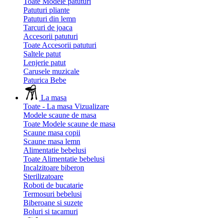
Toate Modele patuturi
Patuturi pliante
Patuturi din lemn
Tarcuri de joaca
Accesorii patuturi
Toate Accesorii patuturi
Saltele patut
Lenjerie patut
Carusele muzicale
Paturica Bebe
La masa
Toate - La masa
Vizualizare
Modele scaune de masa
Toate Modele scaune de masa
Scaune masa copii
Scaune masa lemn
Alimentatie bebelusi
Toate Alimentatie bebelusi
Incalzitoare biberon
Sterilizatoare
Roboti de bucatarie
Termosuri bebelusi
Biberoane si suzete
Boluri si tacamuri