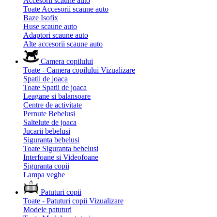
Accesorii scaune auto
Toate Accesorii scaune auto
Baze Isofix
Huse scaune auto
Adaptori scaune auto
Alte accesorii scaune auto
Camera copilului
Toate - Camera copilului
Vizualizare
Spatii de joaca
Toate Spatii de joaca
Leagane si balansoare
Centre de activitate
Pernute Bebelusi
Saltelute de joaca
Jucarii bebelusi
Siguranta bebelusi
Toate Siguranta bebelusi
Interfoane si Videofoane
Siguranta copii
Lampa veghe
Patuturi copii
Toate - Patuturi copii
Vizualizare
Modele patuturi