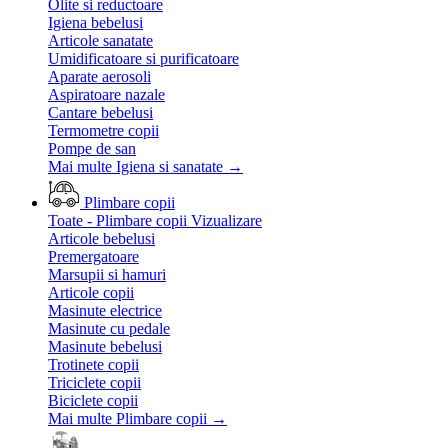
Olite si reductoare
Igiena bebelusi
Articole sanatate
Umidificatoare si purificatoare
Aparate aerosoli
Aspiratoare nazale
Cantare bebelusi
Termometre copii
Pompe de san
Mai multe Igiena si sanatate
→
Plimbare copii
Toate - Plimbare copii
Vizualizare
Articole bebelusi
Premergatoare
Marsupii si hamuri
Articole copii
Masinute electrice
Masinute cu pedale
Masinute bebelusi
Trotinete copii
Triciclete copii
Biciclete copii
Mai multe Plimbare copii
→