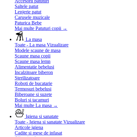
Accesorii patuturi
Saltele patut
Lenjerie patut
Carusele muzicale
Paturica Bebe
Mai multe Patuturi copii
→
La masa
Toate - La masa
Vizualizare
Modele scaune de masa
Scaune masa copii
Scaune masa lemn
Alimentatie bebelusi
Incalzitoare biberon
Sterilizatoare
Roboti de bucatarie
Termosuri bebelusi
Biberoane si suzete
Boluri si tacamuri
Mai multe La masa
→
Igiena si sanatate
Toate - Igiena si sanatate
Vizualizare
Articole igiena
Cadite si mese de infasat