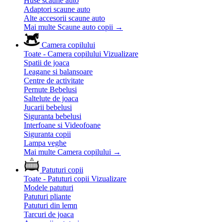
Huse scaune auto
Adaptori scaune auto
Alte accesorii scaune auto
Mai multe Scaune auto copii
→
Camera copilului
Toate - Camera copilului
Vizualizare
Spatii de joaca
Leagane si balansoare
Centre de activitate
Pernute Bebelusi
Saltelute de joaca
Jucarii bebelusi
Siguranta bebelusi
Interfoane si Videofoane
Siguranta copii
Lampa veghe
Mai multe Camera copilului
→
Patuturi copii
Toate - Patuturi copii
Vizualizare
Modele patuturi
Patuturi pliante
Patuturi din lemn
Tarcuri de joaca