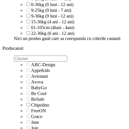
0-36kg (0 luni - 12 ani)
9-25kg (9 luni - 7 ani)
9-36kg (9 luni - 12 ani)
15-36kg (4 ani - 12 ani)
61-105cm (4luni - 4ani)
22-36kg (6 ani - 12 ani)
Nici un produs gasit care sa corespunda cu criterile cautarii
Producatori
ABC-Design
AppeKids
Avionaut
Avova
BabyGo
Be Cool
BeSafe
Chipolino
FreeON
Graco
Jane
Joie