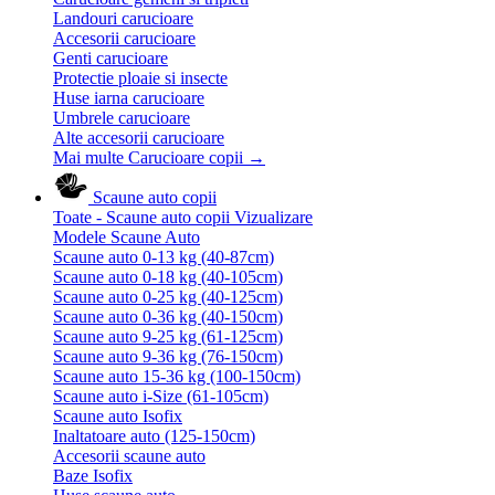
Landouri carucioare
Accesorii carucioare
Genti carucioare
Protectie ploaie si insecte
Huse iarna carucioare
Umbrele carucioare
Alte accesorii carucioare
Mai multe Carucioare copii
→
Scaune auto copii
Toate - Scaune auto copii
Vizualizare
Modele Scaune Auto
Scaune auto 0-13 kg (40-87cm)
Scaune auto 0-18 kg (40-105cm)
Scaune auto 0-25 kg (40-125cm)
Scaune auto 0-36 kg (40-150cm)
Scaune auto 9-25 kg (61-125cm)
Scaune auto 9-36 kg (76-150cm)
Scaune auto 15-36 kg (100-150cm)
Scaune auto i-Size (61-105cm)
Scaune auto Isofix
Inaltatoare auto (125-150cm)
Accesorii scaune auto
Baze Isofix