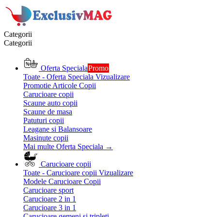
Categorii
Categorii
Oferta Speciala
Promo
Toate - Oferta Speciala
Vizualizare
Promotie Articole Copii
Carucioare copii
Scaune auto copii
Scaune de masa
Patuturi copii
Leagane si Balansoare
Masinute copii
Mai multe Oferta Speciala
→
Carucioare copii
Toate - Carucioare copii
Vizualizare
Modele Carucioare Copii
Carucioare sport
Carucioare 2 in 1
Carucioare 3 in 1
Carucioare gemeni si tripleti