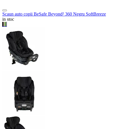
Scaun auto copii BeSafe Beyond² 360 Negru SoftBreeze
in stoc