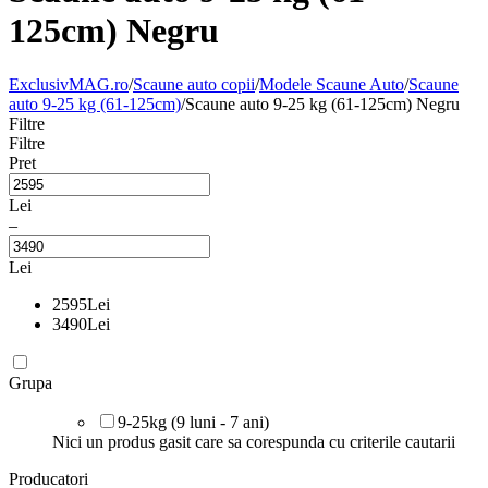
125cm) Negru
ExclusivMAG.ro
/
Scaune auto copii
/
Modele Scaune Auto
/
Scaune
auto 9-25 kg (61-125cm)
/
Scaune auto 9-25 kg (61-125cm) Negru
Filtre
Filtre
Pret
Lei
–
Lei
2595
Lei
3490
Lei
Grupa
9-25kg (9 luni - 7 ani)
Nici un produs gasit care sa corespunda cu criterile cautarii
Producatori