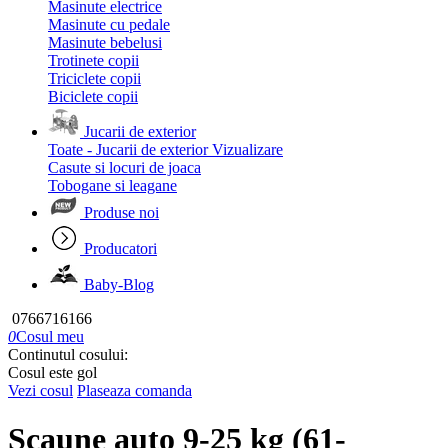
Masinute electrice
Masinute cu pedale
Masinute bebelusi
Trotinete copii
Triciclete copii
Biciclete copii
Jucarii de exterior
Toate - Jucarii de exterior
Vizualizare
Casute si locuri de joaca
Tobogane si leagane
Produse noi
Producatori
Baby-Blog
0766716166
0
Cosul meu
Continutul cosului:
Cosul este gol
Vezi cosul
Plaseaza comanda
Scaune auto 9-25 kg (61-