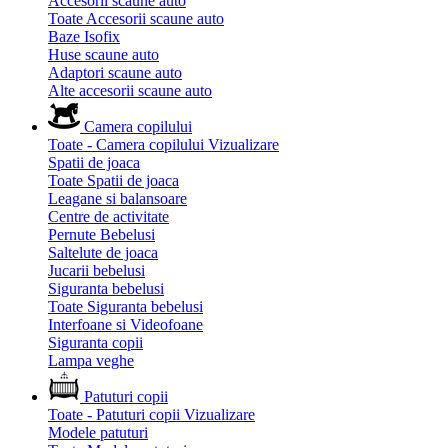
Accesorii scaune auto
Toate Accesorii scaune auto
Baze Isofix
Huse scaune auto
Adaptori scaune auto
Alte accesorii scaune auto
Camera copilului
Toate - Camera copilului
Vizualizare
Spatii de joaca
Toate Spatii de joaca
Leagane si balansoare
Centre de activitate
Pernute Bebelusi
Saltelute de joaca
Jucarii bebelusi
Siguranta bebelusi
Toate Siguranta bebelusi
Interfoane si Videofoane
Siguranta copii
Lampa veghe
Patuturi copii
Toate - Patuturi copii
Vizualizare
Modele patuturi