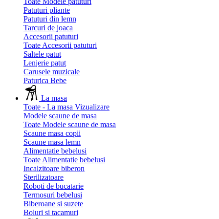
Toate Modele patuturi
Patuturi pliante
Patuturi din lemn
Tarcuri de joaca
Accesorii patuturi
Toate Accesorii patuturi
Saltele patut
Lenjerie patut
Carusele muzicale
Paturica Bebe
La masa
Toate - La masa
Vizualizare
Modele scaune de masa
Toate Modele scaune de masa
Scaune masa copii
Scaune masa lemn
Alimentatie bebelusi
Toate Alimentatie bebelusi
Incalzitoare biberon
Sterilizatoare
Roboti de bucatarie
Termosuri bebelusi
Biberoane si suzete
Boluri si tacamuri