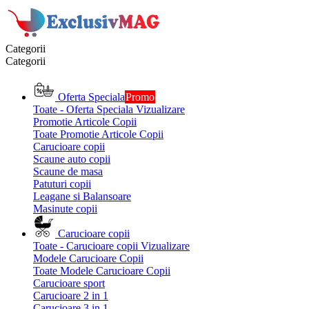
Categorii
Categorii
Oferta Speciala
Promo
Toate - Oferta Speciala
Vizualizare
Promotie Articole Copii
Toate Promotie Articole Copii
Carucioare copii
Scaune auto copii
Scaune de masa
Patuturi copii
Leagane si Balansoare
Masinute copii
Carucioare copii
Toate - Carucioare copii
Vizualizare
Modele Carucioare Copii
Toate Modele Carucioare Copii
Carucioare sport
Carucioare 2 in 1
Carucioare 3 in 1