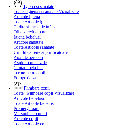
Igiena si sanatate
Toate - Igiena si sanatate
Vizualizare
Articole igiena
Toate Articole igiena
Cadite si mese de infasat
Olite si reductoare
Igiena bebelusi
Articole sanatate
Toate Articole sanatate
Umidificatoare si purificatoare
Aparate aerosoli
Aspiratoare nazale
Cantare bebelusi
Termometre copii
Pompe de san
Plimbare copii
Toate - Plimbare copii
Vizualizare
Articole bebelusi
Toate Articole bebelusi
Premergatoare
Marsupii si hamuri
Articole copii
Toate Articole copii