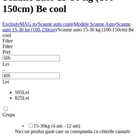
150cm) Be cool
ExclusivMAG.ro
/
Scaune auto copii
/
Modele Scaune Auto
/
Scaune
auto 15-36 kg (100-150cm)
/
Scaune auto 15-36 kg (100-150cm) Be
cool
Filtre
Filtre
Pret
Lei
–
Lei
505
Lei
825
Lei
Grupa
15-36kg (4 ani - 12 ani)
Nici un produs gasit care sa corespunda cu criterile cautarii