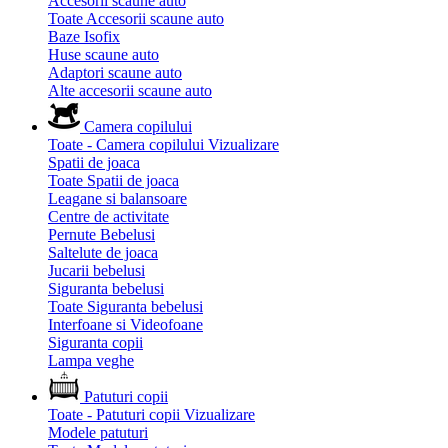
Accesorii scaune auto
Toate Accesorii scaune auto
Baze Isofix
Huse scaune auto
Adaptori scaune auto
Alte accesorii scaune auto
Camera copilului
Toate - Camera copilului
Vizualizare
Spatii de joaca
Toate Spatii de joaca
Leagane si balansoare
Centre de activitate
Pernute Bebelusi
Saltelute de joaca
Jucarii bebelusi
Siguranta bebelusi
Toate Siguranta bebelusi
Interfoane si Videofoane
Siguranta copii
Lampa veghe
Patuturi copii
Toate - Patuturi copii
Vizualizare
Modele patuturi