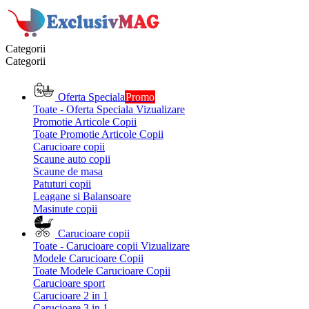
Categorii
Categorii
Oferta Speciala
Promo
Toate - Oferta Speciala
Vizualizare
Promotie Articole Copii
Toate Promotie Articole Copii
Carucioare copii
Scaune auto copii
Scaune de masa
Patuturi copii
Leagane si Balansoare
Masinute copii
Carucioare copii
Toate - Carucioare copii
Vizualizare
Modele Carucioare Copii
Toate Modele Carucioare Copii
Carucioare sport
Carucioare 2 in 1
Carucioare 3 in 1