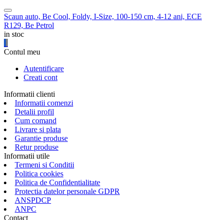
Scaun auto, Be Cool, Foldy, I-Size, 100-150 cm, 4-12 ani, ECE
R129, Be Petrol
in stoc
Contul meu
Autentificare
Creati cont
Informatii clienti
Informatii comenzi
Detalii profil
Cum comand
Livrare si plata
Garantie produse
Retur produse
Informatii utile
Termeni si Conditii
Politica cookies
Politica de Confidentialitate
Protectia datelor personale GDPR
ANSPDCP
ANPC
Contact