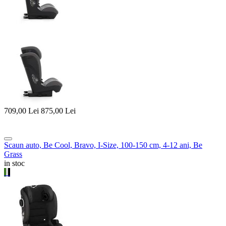
709,00
Lei
875,00
Lei
Scaun auto, Be Cool, Bravo, I-Size, 100-150 cm, 4-12 ani, Be
Grass
in stoc