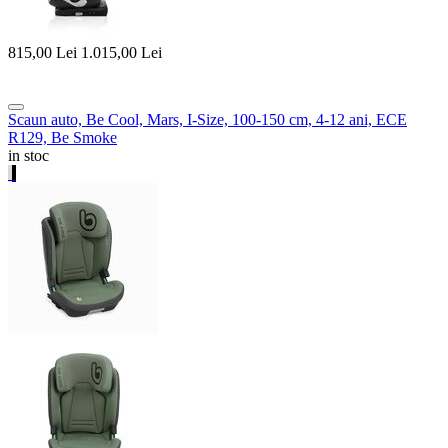
815,00
Lei
1.015,00
Lei
Scaun auto, Be Cool, Mars, I-Size, 100-150 cm, 4-12 ani, ECE
R129, Be Smoke
in stoc