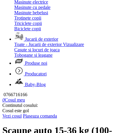
Masinute electrice
Masinute cu pedale
Masinute bebelusi
Trotinete copii
Triciclete copii
Biciclete copii
Jucarii de exterior
Toate - Jucarii de exterior
Vizualizare
Casute si locuri de joaca
Tobogane si leagane
Produse noi
Producatori
Baby-Blog
0766716166
0
Cosul meu
Continutul cosului:
Cosul este gol
Vezi cosul
Plaseaza comanda
Scaune auto 15-36 kg (100-