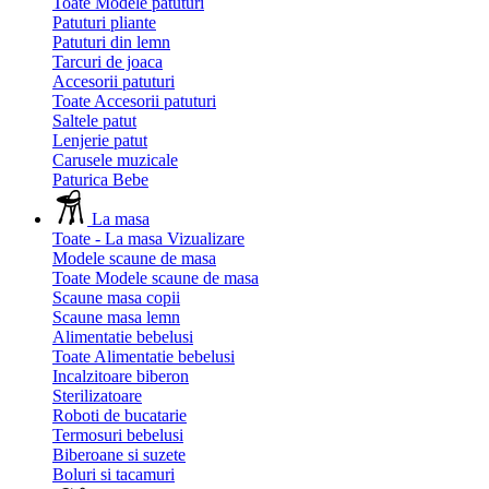
Toate Modele patuturi
Patuturi pliante
Patuturi din lemn
Tarcuri de joaca
Accesorii patuturi
Toate Accesorii patuturi
Saltele patut
Lenjerie patut
Carusele muzicale
Paturica Bebe
La masa
Toate - La masa
Vizualizare
Modele scaune de masa
Toate Modele scaune de masa
Scaune masa copii
Scaune masa lemn
Alimentatie bebelusi
Toate Alimentatie bebelusi
Incalzitoare biberon
Sterilizatoare
Roboti de bucatarie
Termosuri bebelusi
Biberoane si suzete
Boluri si tacamuri