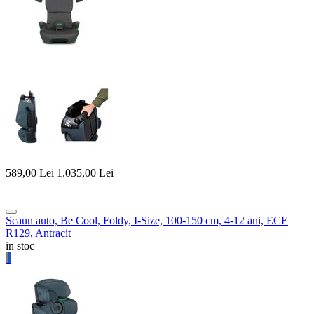
589,00
Lei
1.035,00
Lei
Scaun auto, Be Cool, Foldy, I-Size, 100-150 cm, 4-12 ani, ECE
R129, Antracit
in stoc