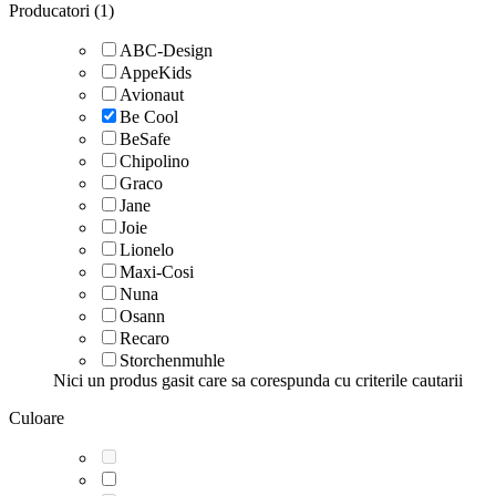
Producatori (1)
ABC-Design
AppeKids
Avionaut
Be Cool
BeSafe
Chipolino
Graco
Jane
Joie
Lionelo
Maxi-Cosi
Nuna
Osann
Recaro
Storchenmuhle
Nici un produs gasit care sa corespunda cu criterile cautarii
Culoare