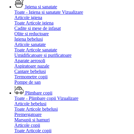
Igiena si sanatate
Toate - Igiena si sanatate
Vizualizare
Articole igiena
Toate Articole igiena
Cadite si mese de infasat
Olite si reductoare
Igiena bebelusi
Articole sanatate
Toate Articole sanatate
Umidificatoare si purificatoare
Aparate aerosoli
Aspiratoare nazale
Cantare bebelusi
Termometre copii
Pompe de san
Plimbare copii
Toate - Plimbare copii
Vizualizare
Articole bebelusi
Toate Articole bebelusi
Premergatoare
Marsupii si hamuri
Articole copii
Toate Articole copii