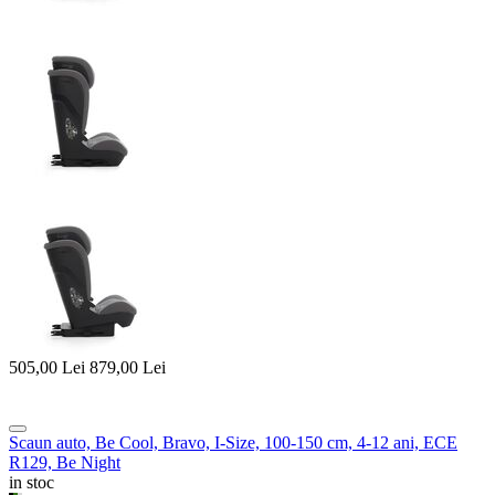
505,00
Lei
879,00
Lei
Scaun auto, Be Cool, Bravo, I-Size, 100-150 cm, 4-12 ani, ECE
R129, Be Night
in stoc