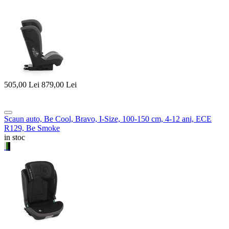
505,00
Lei
879,00
Lei
Scaun auto, Be Cool, Bravo, I-Size, 100-150 cm, 4-12 ani, ECE
R129, Be Smoke
in stoc