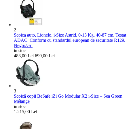
2
Scoica auto, Lionelo, i-Size Astrid, 0-13 Kg, 40-87 cm, Testat
ADAC, Conform cu standardul european de securitate R129,
Negru/Gri
in stoc
483,00
Lei
699,00
Lei
3
Scoică copii BeSafe iZi Go Modular X2 i-Size – Sea Green
Mélange
in stoc
1.215,00
Lei