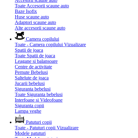
Accesorii scaune auto
Toate Accesorii scaune auto
Baze Isofix
Huse scaune auto
Adaptori scaune auto
Alte accesorii scaune auto
Camera copilului
Toate - Camera copilului
Vizualizare
Spatii de joaca
Toate Spatii de joaca
Leagane si balansoare
Centre de activitate
Pernute Bebelusi
Saltelute de joaca
Jucarii bebelusi
Siguranta bebelusi
Toate Siguranta bebelusi
Interfoane si Videofoane
Siguranta copii
Lampa veghe
Patuturi copii
Toate - Patuturi copii
Vizualizare
Modele patuturi