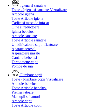
Igiena si sanatate
Toate - Igiena si sanatate
Vizualizare
Articole igiena
Toate Articole igiena
Cadite si mese de infasat
Olite si reductoare
Igiena bebelusi
Articole sanatate
Toate Articole sanatate
Umidificatoare si purificatoare
Aparate aerosoli
Aspiratoare nazale
Cantare bebelusi
Termometre copii
Pompe de san
Plimbare copii
Toate - Plimbare copii
Vizualizare
Articole bebelusi
Toate Articole bebelusi
Premergatoare
Marsupii si hamuri
Articole copii
Toate Articole copii