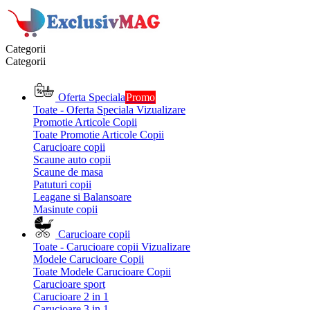
Categorii
Categorii
Oferta Speciala
Promo
Toate - Oferta Speciala
Vizualizare
Promotie Articole Copii
Toate Promotie Articole Copii
Carucioare copii
Scaune auto copii
Scaune de masa
Patuturi copii
Leagane si Balansoare
Masinute copii
Carucioare copii
Toate - Carucioare copii
Vizualizare
Modele Carucioare Copii
Toate Modele Carucioare Copii
Carucioare sport
Carucioare 2 in 1
Carucioare 3 in 1