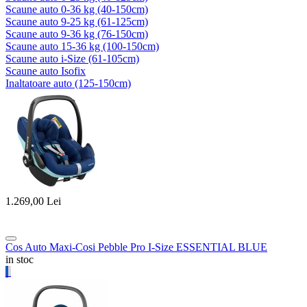
Scaune auto 0-36 kg (40-150cm)
Scaune auto 9-25 kg (61-125cm)
Scaune auto 9-36 kg (76-150cm)
Scaune auto 15-36 kg (100-150cm)
Scaune auto i-Size (61-105cm)
Scaune auto Isofix
Inaltatoare auto (125-150cm)
1.269,00
Lei
Cos Auto Maxi-Cosi Pebble Pro I-Size ESSENTIAL BLUE
in stoc