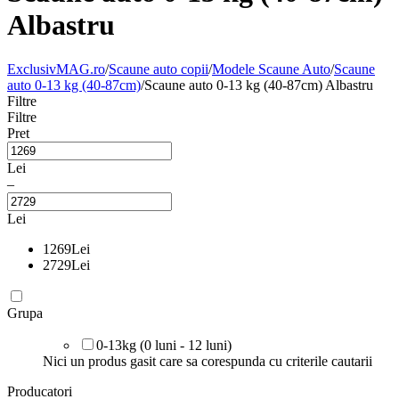
Albastru
ExclusivMAG.ro
/
Scaune auto copii
/
Modele Scaune Auto
/
Scaune
auto 0-13 kg (40-87cm)
/
Scaune auto 0-13 kg (40-87cm) Albastru
Filtre
Filtre
Pret
Lei
–
Lei
1269
Lei
2729
Lei
Grupa
0-13kg (0 luni - 12 luni)
Nici un produs gasit care sa corespunda cu criterile cautarii
Producatori