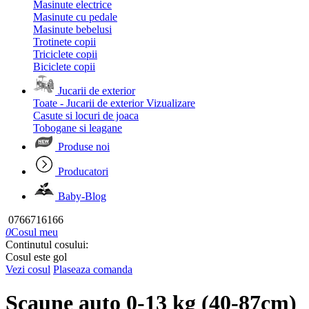
Masinute electrice
Masinute cu pedale
Masinute bebelusi
Trotinete copii
Triciclete copii
Biciclete copii
Jucarii de exterior
Toate - Jucarii de exterior
Vizualizare
Casute si locuri de joaca
Tobogane si leagane
Produse noi
Producatori
Baby-Blog
0766716166
0
Cosul meu
Continutul cosului:
Cosul este gol
Vezi cosul
Plaseaza comanda
Scaune auto 0-13 kg (40-87cm)