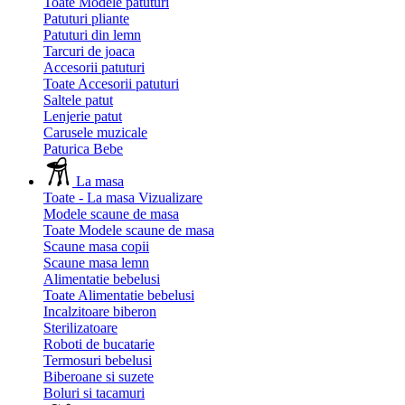
Toate Modele patuturi
Patuturi pliante
Patuturi din lemn
Tarcuri de joaca
Accesorii patuturi
Toate Accesorii patuturi
Saltele patut
Lenjerie patut
Carusele muzicale
Paturica Bebe
La masa
Toate - La masa
Vizualizare
Modele scaune de masa
Toate Modele scaune de masa
Scaune masa copii
Scaune masa lemn
Alimentatie bebelusi
Toate Alimentatie bebelusi
Incalzitoare biberon
Sterilizatoare
Roboti de bucatarie
Termosuri bebelusi
Biberoane si suzete
Boluri si tacamuri