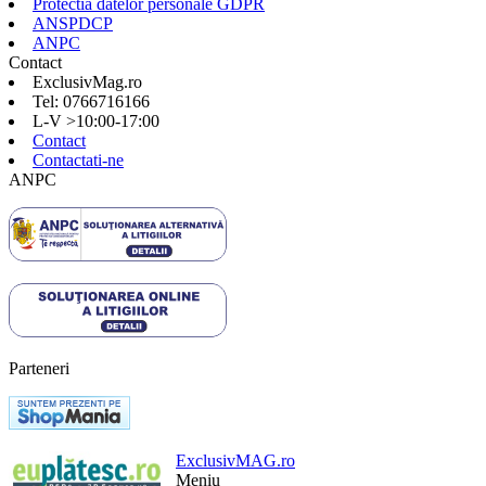
Protectia datelor personale GDPR
ANSPDCP
ANPC
Contact
ExclusivMag.ro
Tel: 0766716166
L-V >10:00-17:00
Contact
Contactati-ne
ANPC
Parteneri
ExclusivMAG.ro
Meniu